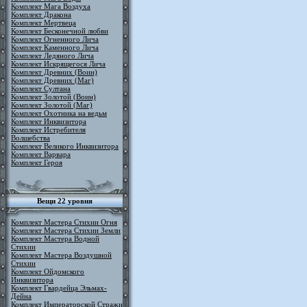
Комплект Мага Воздуха
Комплект Дракона
Комплект Мертвеца
Комплект Бесконечной любви
Комплект Огненного Лича
Комплект Каменного Лича
Комплект Ледяного Лича
Комплект Искрящегося Лича
Комплект Древних (Воин)
Комплект Древних (Маг)
Комплект Султана
Комплект Золотой (Воин)
Комплект Золотой (Маг)
Комплект Охотника на ведьм
Комплект Инквизитора
Комплект Истребителя
Волшебства
Комплект Великого Инквизитора
Комплект Варвара
Комплект Героя
Вещи 22 уровня
Комплект Мастера Стихии Огня
Комплект Мастера Стихии Земли
Комплект Мастера Водной
Стихии
Комплект Мастера Воздушной
Стихии
Комплект Ойдомского
Инквизитора
Комплект Гвардейца Эльмах-
Дейна
Комплект Императорской Стражи