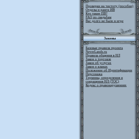
Проверки на чистоту (пособие)
Отделы и ранги ИВ
Кто такие ПВ?
FAQ по свадьбам
Вас долго не было в игре
Законы
Базовые правила проекта
NeverLands.ru
Правила общения в НЛ
Закон о торговле
Закон об услугах
Закон о кланах
Положение об Идентификации
Персонажа
Термины, определения и
сокращения НЛ (ТОС)
Кодекс о правонарушениях