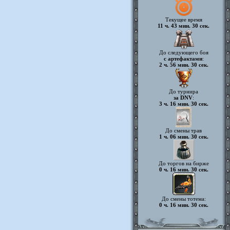
Текущее время
11 ч. 43 мин. 30 сек.
До следующего боя
с артефактами
:
2 ч. 56 мин. 30 сек.
До турнира
за DNV
:
3 ч. 16 мин. 30 сек.
До смены трав
1 ч. 06 мин. 30 сек.
До торгов на бирже
0 ч. 16 мин. 30 сек.
До смены тотема:
0 ч. 16 мин. 30 сек.