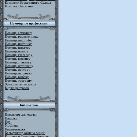
Комплект Восходящего Солнца
Комплект Ассасина
Помощь по профессиям
Помощь алхимику
Помощь ремесленнику
Помощь лесорубу
Помощь плотнику
Помощь шахтеру
Помощь повару
Помощь сталевару
Помощь ювелиру
Помощь травнику
Помощь летописцу
Помощь доктору
Помощь охотнику
Помощь рыбаку
Помощь торговцу
Хранилище ресурсов
Биржа ресурсов
Библиотека
Инвентарь для охоты
Напитки
Еда
NLClient
Переодевалка
Калькулятор обмена вещей
Конунга и Северного Колдуна