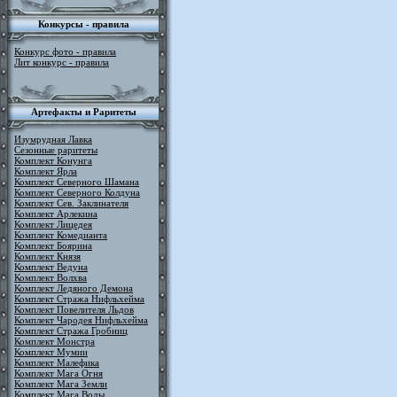
Конкурсы - правила
Конкурс фото - правила
Лит конкурс - правила
Артефакты и Раритеты
Изумрудная Лавка
Сезонные раритеты
Комплект Конунга
Комплект Ярла
Комплект Северного Шамана
Комплект Северного Колдуна
Комплект Сев. Заклинателя
Комплект Арлекина
Комплект Лицедея
Комплект Комедианта
Комплект Боярина
Комплект Князя
Комплект Ведуна
Комплект Волхва
Комплект Ледяного Демона
Комплект Стража Нифльхейма
Комплект Повелителя Льдов
Комплект Чародея Нифльхейма
Комплект Стража Гробниц
Комплект Монстра
Комплект Мумии
Комплект Малефика
Комплект Мага Огня
Комплект Мага Земли
Комплект Мага Воды