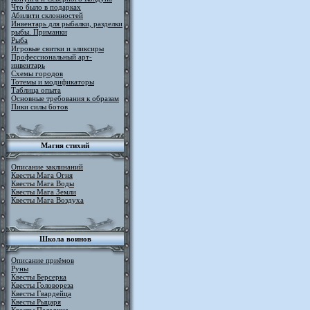
Что было в подарках
Абилити склонностей
Инвентарь для рыбалки, разделки
рыбы. Приманки
Рыба
Игровые свитки и эликсиры
Профессиональный арт-
инвентарь
Схемы городов
Тотемы и модификаторы
Таблица опыта
Основные требования к образам
Пики силы ботов
Магия стихий
Описание заклинаний
Квесты Мага Огня
Квесты Мага Воды
Квесты Мага Земли
Квесты Мага Воздуха
Школа воинов
Описание приёмов
Руны
Квесты Берсерка
Квесты Головореза
Квесты Гвардейца
Квесты Рыцаря