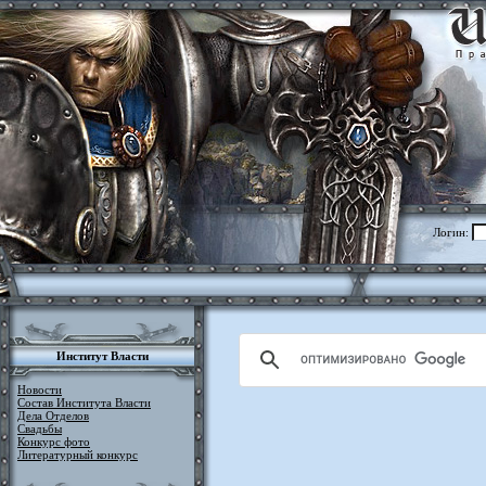
Логин:
Институт Власти
Новости
Состав Института Власти
Дела Отделов
Свадьбы
Конкурс фото
Литературный конкурс