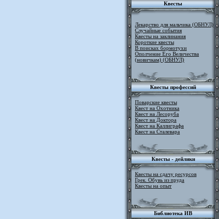
Квесты
Лекарство для мальчика (ОБНУЛ)
Случайные события
Квесты на заклинания
Короткие квесты
В поисках бормотухи
Ополчение Его Величества
(новичкам) (ОБНУЛ)
Квесты профессий
Поварские квесты
Квест на Охотника
Квест на Лесоруба
Квест на Доктора
Квест на Каллиграфа
Квест на Сталевара
Квесты - дейлики
Квесты на сдачу ресурсов
Грек. Обувь из пруда
Квесты на опыт
Библиотека ИВ