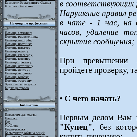
в соответствующих р
Комплект Восходящего Солнца
Комплект Ассасина
Нарушение правил р
в чате - 1 час, на
Помощь по профессиям
часов, удаление то
Помощь алхимику
Помощь ремесленнику
скрытие сообщения;
Помощь лесорубу
Помощь плотнику
Помощь шахтеру
Помощь повару
Помощь сталевару
При превышении 
Помощь ювелиру
Помощь травнику
Помощь летописцу
пройдете проверку, т
Помощь доктору
Помощь охотнику
Помощь рыбаку
Помощь торговцу
Хранилище ресурсов
Биржа ресурсов
• С чего начать?
Библиотека
Инвентарь для охоты
Первым делом Вам 
Напитки
Еда
"Купец"
, без кото
NLClient
Переодевалка
Калькулятор обмена вещей
купить лицензию:
Конунга и Северного Колдуна