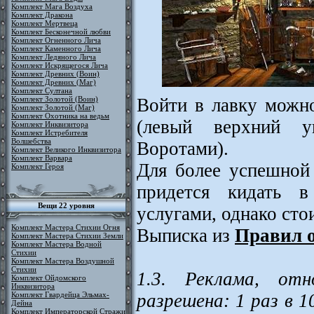
Комплект Мага Воздуха
Комплект Дракона
Комплект Мертвеца
Комплект Бесконечной любви
Комплект Огненного Лича
Комплект Каменного Лича
Комплект Ледяного Лича
Комплект Искрящегося Лича
Комплект Древних (Воин)
Комплект Древних (Маг)
Комплект Султана
Войти в лавку можн
Комплект Золотой (Воин)
Комплект Золотой (Маг)
Комплект Охотника на ведьм
(левый верхний 
Комплект Инквизитора
Комплект Истребителя
Волшебства
Воротами).
Комплект Великого Инквизитора
Комплект Варвара
Для более успешной
Комплект Героя
придется кидать 
Вещи 22 уровня
услугами, однако ст
Комплект Мастера Стихии Огня
Выписка из
Правил 
Комплект Мастера Стихии Земли
Комплект Мастера Водной
Стихии
Комплект Мастера Воздушной
Стихии
1.3. Реклама, от
Комплект Ойдомского
Инквизитора
разрешена: 1 раз в 1
Комплект Гвардейца Эльмах-
Дейна
Комплект Императорской Стражи