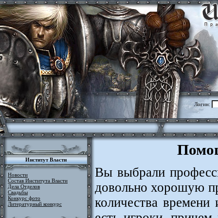
Логин:
Помощ
Институт Власти
Вы выбрали профес
Новости
Состав Института Власти
довольно хорошую пр
Дела Отделов
Свадьбы
количества времени 
Конкурс фото
Литературный конкурс
есть игроки, причем