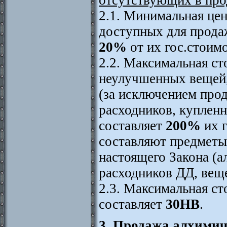
2.1. Минимальная цен
доступных для продаж
20%
от их гос.стоим
2.2. Максимальная с
неулучшенных вещей
(за исключением прод
расходников, купленн
составляет
200%
их 
составляют предметы,
настоящего Закона (ал
расходников ДД, веще
2.3. Максимальная ст
составляет
30НВ
.
3. Продажа алхимич