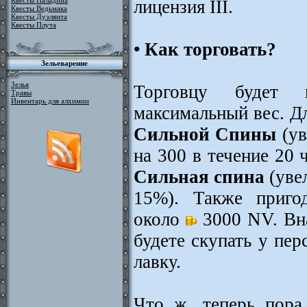
Квесты Паладина
лицензия III.
Квесты Ведьмака
Квесты Дуэлянта
Квесты Плута
• Как торговать?
Зельеварение
Зелья
Торговцу будет 
Травы
Инвентарь для алхимии
максимальный вес. Д
Сильной Спины
(ув
на 300 в течение 20 
Сильная спина
(уве
15%). Также пригод
около
3000 NV. Вна
будете скупать у пер
лавку.
Что ж, теперь пора