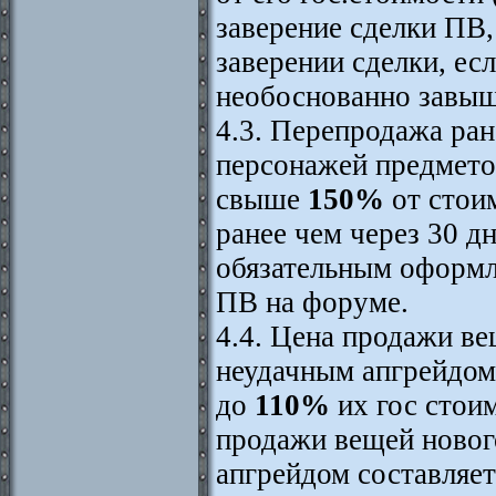
заверение сделки ПВ,
заверении сделки, ес
необоснованно завыш
4.3. Перепродажа ра
персонажей предмето
свыше
150%
от стои
ранее чем через 30 д
обязательным оформл
ПВ на форуме.
4.4. Цена продажи ве
неудачным апгрейдом
до
110%
их гос стои
продажи вещей новог
апгрейдом составляе