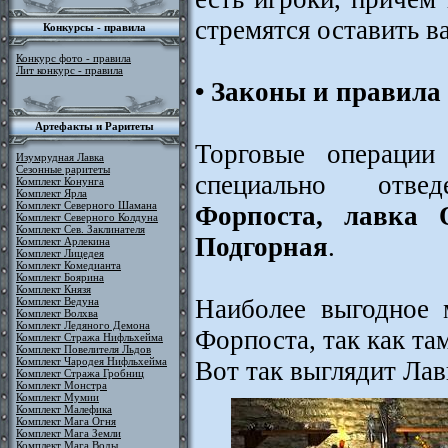
стремятся оставить ва
Конкурсы - правила
Конкурс фото - правила
Лит конкурс - правила
• Законы и правила
Артефакты и Раритеты
Торговые операции
Изумрудная Лавка
Сезонные раритеты
специально отв
Комплект Конунга
Комплект Ярла
Комплект Северного Шамана
Форпоста, лавка 
Комплект Северного Колдуна
Комплект Сев. Заклинателя
Подгорная
.
Комплект Арлекина
Комплект Лицедея
Комплект Комедианта
Комплект Боярина
Комплект Князя
Наиболее выгодное 
Комплект Ведуна
Комплект Волхва
Комплект Ледяного Демона
Форпоста, так как та
Комплект Стража Нифльхейма
Комплект Повелителя Льдов
Комплект Чародея Нифльхейма
Вот так выглядит Ла
Комплект Стража Гробниц
Комплект Монстра
Комплект Мумии
Комплект Малефика
Комплект Мага Огня
Комплект Мага Земли
Комплект Мага Воды