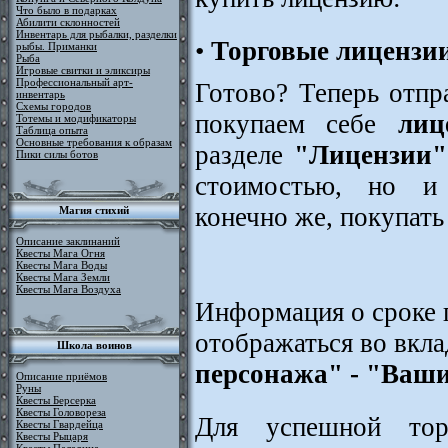
Что было в подарках
Абилити склонностей
Инвентарь для рыбалки, разделки
•
Торговые лицензи
рыбы. Приманки
Рыба
Игровые свитки и эликсиры
Профессиональный арт-
Готово? Теперь отпр
инвентарь
Схемы городов
покупаем себе
лиц
Тотемы и модификаторы
Таблица опыта
Основные требования к образам
разделе
"Лицензии"
Пики силы ботов
стоимостью, но и 
конечно же, покупать
Магия стихий
Описание заклинаний
Квесты Мага Огня
Квесты Мага Воды
Квесты Мага Земли
Квесты Мага Воздуха
Информация о сроке 
отображаться во вкл
Школа воинов
персонажа" - "Ваш
Описание приёмов
Руны
Квесты Берсерка
Квесты Головореза
Для успешной торг
Квесты Гвардейца
Квесты Рыцаря