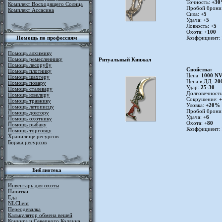
Точность:
+3
Комплект Восходящего Солнца
Пробой брони
Комплект Ассасина
Сила:
+5
Удача:
+5
Ловкость:
+5
Охота:
+100
Коэффициент:
Помощь по профессиям
Помощь алхимику
Помощь ремесленнику
Ритуальный Кинжал
Помощь лесорубу
Свойства:
Помощь плотнику
Цена:
1000 N
Помощь шахтеру
Цена в ДД:
20
Помощь повару
Удар:
25-30
Помощь сталевару
Долговечност
Помощь ювелиру
Сокрушение:
Помощь травнику
Уловка:
+20%
Помощь летописцу
Пробой брони
Помощь доктору
Удача:
+6
Помощь охотнику
Охота:
+80
Помощь рыбаку
Коэффициент:
Помощь торговцу
Хранилище ресурсов
Биржа ресурсов
Библиотека
Инвентарь для охоты
Напитки
Еда
NLClient
Переодевалка
Калькулятор обмена вещей
Конунга и Северного Колдуна