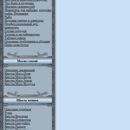
Что было в подарках
Абилити склонностей
Инвентарь для рыбалки, разделки
рыбы. Приманки
Рыба
Игровые свитки и эликсиры
Профессиональный арт-
инвентарь
Схемы городов
Тотемы и модификаторы
Таблица опыта
Основные требования к образам
Пики силы ботов
Магия стихий
Описание заклинаний
Квесты Мага Огня
Квесты Мага Воды
Квесты Мага Земли
Квесты Мага Воздуха
Школа воинов
Описание приёмов
Руны
Квесты Берсерка
Квесты Головореза
Квесты Гвардейца
Квесты Рыцаря