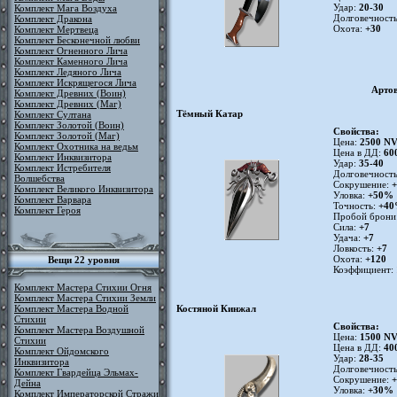
Удар:
20-30
Комплект Мага Воздуха
Долговечност
Комплект Дракона
Охота:
+30
Комплект Мертвеца
Комплект Бесконечной любви
Комплект Огненного Лича
Комплект Каменного Лича
Комплект Ледяного Лича
Комплект Искрящегося Лича
Арто
Комплект Древних (Воин)
Комплект Древних (Маг)
Тёмный Катар
Комплект Султана
Комплект Золотой (Воин)
Свойства:
Комплект Золотой (Маг)
Цена:
2500 N
Комплект Охотника на ведьм
Цена в ДД:
60
Комплект Инквизитора
Удар:
35-40
Комплект Истребителя
Долговечност
Волшебства
Сокрушение:
Комплект Великого Инквизитора
Уловка:
+50%
Комплект Варвара
Точность:
+4
Комплект Героя
Пробой брони
Сила:
+7
Удача:
+7
Ловкость:
+7
Охота:
+120
Вещи 22 уровня
Коэффициент:
Комплект Мастера Стихии Огня
Комплект Мастера Стихии Земли
Костяной Кинжал
Комплект Мастера Водной
Стихии
Свойства:
Комплект Мастера Воздушной
Цена:
1500 N
Стихии
Цена в ДД:
40
Комплект Ойдомского
Удар:
28-35
Инквизитора
Долговечност
Комплект Гвардейца Эльмах-
Сокрушение:
Дейна
Уловка:
+30%
Комплект Императорской Стражи