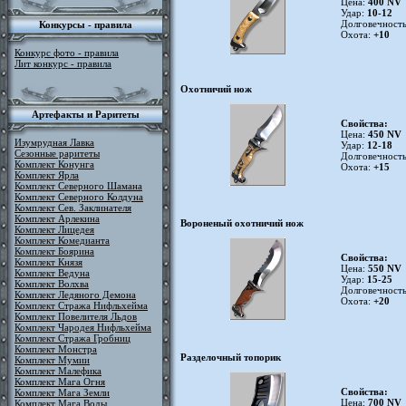
Цена:
400 NV
Удар:
10-12
Долговечность
Конкурсы - правила
Охота:
+10
Конкурс фото - правила
Лит конкурс - правила
Охотничий нож
Артефакты и Раритеты
Свойства:
Цена:
450 NV
Изумрудная Лавка
Удар:
12-18
Сезонные раритеты
Долговечност
Комплект Конунга
Охота:
+15
Комплект Ярла
Комплект Северного Шамана
Комплект Северного Колдуна
Комплект Сев. Заклинателя
Комплект Арлекина
Вороненый охотничий нож
Комплект Лицедея
Комплект Комедианта
Комплект Боярина
Свойства:
Комплект Князя
Цена:
550 NV
Комплект Ведуна
Удар:
15-25
Комплект Волхва
Долговечност
Комплект Ледяного Демона
Охота:
+20
Комплект Стража Нифльхейма
Комплект Повелителя Льдов
Комплект Чародея Нифльхейма
Комплект Стража Гробниц
Комплект Монстра
Разделочный топорик
Комплект Мумии
Комплект Малефика
Комплект Мага Огня
Свойства:
Комплект Мага Земли
Цена:
700 NV
Комплект Мага Воды