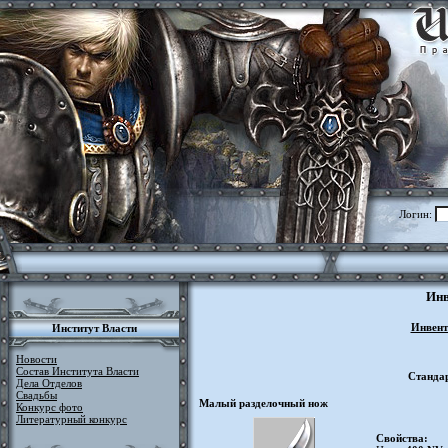
Логин:
Инв
Инвент
Институт Власти
Новости
Состав Института Власти
Станда
Дела Отделов
Свадьбы
Малый разделочный нож
Конкурс фото
Литературный конкурс
Свойства: