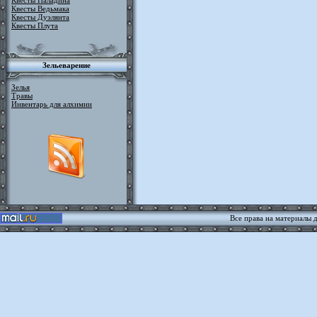
Квесты Паладина
Квесты Ведьмака
Квесты Дуэлянта
Квесты Плута
Зельеварение
Зелья
Травы
Инвентарь для алхимии
Все права на материалы 