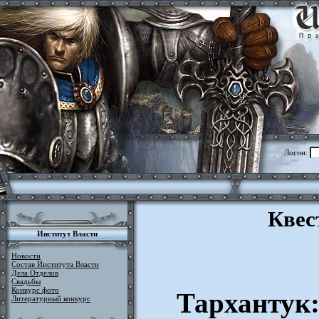
Логин:
Квес
Институт Власти
Новости
Состав Института Власти
Дела Отделов
Свадьбы
Конкурс фото
Тархантук:
Литературный конкурс