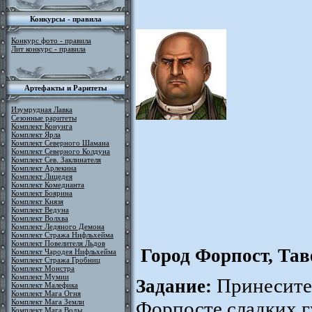
Конкурсы - правила
Конкурс фото - правила
Лит конкурс - правила
Артефакты и Раритеты
Изумрудная Лавка
Сезонные раритеты
Комплект Конунга
Комплект Ярла
Комплект Северного Шамана
Комплект Северного Колдуна
Комплект Сев. Заклинателя
Комплект Арлекина
Комплект Лицедея
Комплект Комедианта
Комплект Боярина
Комплект Князя
Комплект Ведуна
Комплект Волхва
Комплект Ледяного Демона
Комплект Стража Нифльхейма
Комплект Повелителя Льдов
Город Форпост, Тав
Комплект Чародея Нифльхейма
Комплект Стража Гробниц
Комплект Монстра
Комплект Мумии
Принесите
Задание:
Комплект Малефика
Комплект Мага Огня
Комплект Мага Земли
Форпосте сладких г
Комплект Мага Воды