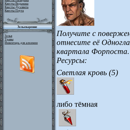
Квесты Паладина
Квесты Ведьмака
Квесты Дуэлянта
Квесты Плута
Зельеварение
Получите с повержен
Зелья
Травы
отнесите её Одногла
Инвентарь для алхимии
квартала Форпоста
Ресурсы:
Светлая кровь (5)
либо тёмная