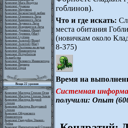
Комплект Мага Воздуха
гоблинов).
Комплект Дракона
Комплект Мертвеца
Комплект Бесконечной любви
Комплект Огненного Лича
Что и где искать:
Сла
Комплект Каменного Лича
Комплект Ледяного Лича
Комплект Искрящегося Лича
места обитания Гобл
Комплект Древних (Воин)
Комплект Древних (Маг)
(новичкам около Клад
Комплект Султана
Комплект Золотой (Воин)
Комплект Золотой (Маг)
8-375)
Комплект Охотника на ведьм
Комплект Инквизитора
Комплект Истребителя
Волшебства
Комплект Великого Инквизитора
Комплект Варвара
Комплект Героя
Время на выполнени
Вещи 22 уровня
Системная информа
Комплект Мастера Стихии Огня
Комплект Мастера Стихии Земли
получили: Опыт (60
Комплект Мастера Водной
Стихии
Комплект Мастера Воздушной
Стихии
Комплект Ойдомского
Инквизитора
Комплект Гвардейца Эльмах-
Кондратий: Д
Дейна
Комплект Императорской Стражи