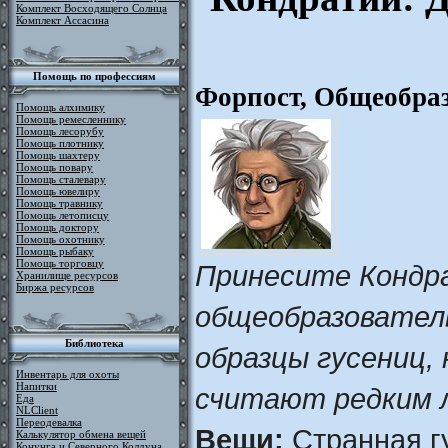
Комплект Восходящего Солнца
Комплект Ассасина
Помощь по профессиям
Форпост, Общеобра
Помощь алхимику
Помощь ремесленнику
Помощь лесорубу
Помощь плотнику
Помощь шахтеру
Помощь повару
Помощь сталевару
Помощь ювелиру
Помощь травнику
Помощь летописцу
Помощь доктору
Помощь охотнику
Помощь рыбаку
Помощь торговцу
Принесите Кондр
Хранилище ресурсов
Биржа ресурсов
общеобразовател
Библиотека
образцы гусениц,
Инвентарь для охоты
Напитки
считают редким 
Еда
NLClient
Переодевалка
Вещи:
Странная гу
Калькулятор обмена вещей
Конунга и Северного Колдуна