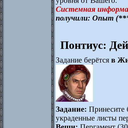
уровня от Вашего.
Системная информа
получили: Опыт (**
Понтиус: Дей
Задание берётся
в Жи
Задание:
Принесите 
украденные листы пе
Вещи:
Пергамент (30