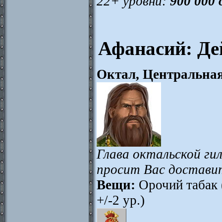
22+ уровни:
900 000
Афанасий: Дей
Октал, Центральна
Глава октальской ги
просит Вас доставит
Вещи:
Орочий табак 
+/-2 ур.)