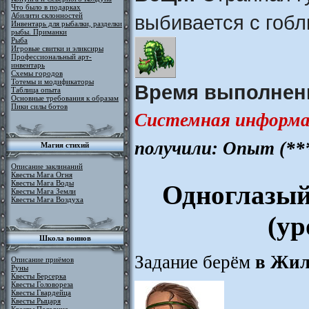
Что было в подарках
Абилити склонностей
выбивается с гобли
Инвентарь для рыбалки, разделки
рыбы. Приманки
Рыба
Игровые свитки и эликсиры
Профессиональный арт-
инвентарь
Схемы городов
Тотемы и модификаторы
Время выполнен
Таблица опыта
Основные требования к образам
Пики силы ботов
Системная информа
получили: Опыт (**
Магия стихий
Описание заклинаний
Квесты Мага Огня
Квесты Мага Воды
Одноглазый
Квесты Мага Земли
Квесты Мага Воздуха
(ур
Школа воинов
Задание берём
в Жил
Описание приёмов
Руны
Квесты Берсерка
Квесты Головореза
Квесты Гвардейца
Квесты Рыцаря