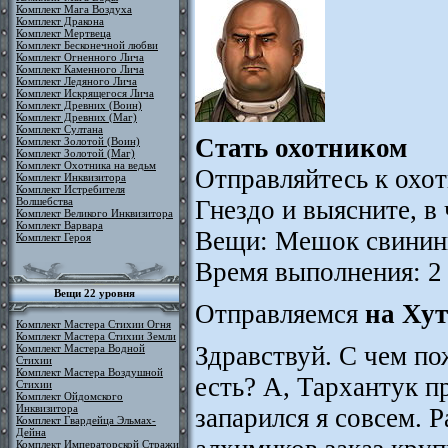
Комплект Мага Воздуха
Комплект Дракона
Комплект Мертвеца
Комплект Бесконечной любви
Комплект Огненного Лича
Комплект Каменного Лича
Комплект Ледяного Лича
Комплект Искрящегося Лича
Комплект Древних (Воин)
Комплект Древних (Маг)
Комплект Султана
Стать охотником
Комплект Золотой (Воин)
Комплект Золотой (Маг)
Комплект Охотника на ведьм
Отправляйтесь к охот
Комплект Инквизитора
Комплект Истребителя
Гнездо и выясните, в
Волшебства
Комплект Великого Инквизитора
Комплект Варвара
Вещи: Мешок свинин
Комплект Героя
Время выполнения: 2
Вещи 22 уровня
Отправляемся
на Хут
Комплект Мастера Стихии Огня
Комплект Мастера Стихии Земли
Здравствуй. С чем по
Комплект Мастера Водной
Стихии
Комплект Мастера Воздушной
есть? А, Тархантук п
Стихии
Комплект Ойдомского
Инквизитора
запарился я совсем. 
Комплект Гвардейца Эльмах-
Дейна
Комплект Императорской Стражи