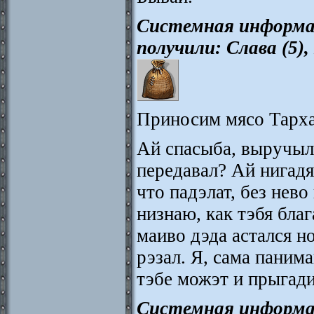
Системная информа
получили: Слава (5
Приносим мясо Тарх
Ай спасыба, выручыл
передавал? Ай нигадя
что падэлат, без нев
низнаю, как тэбя благ
маиво дэда астался но
рэзал. Я, сама панима
тэбе можэт и прыгади
Системная информа