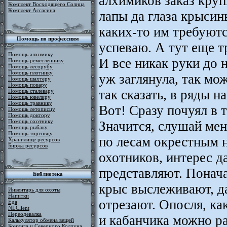
алхимиков заказ круп
Комплект Восходящего Солнца
Комплект Ассасина
лапы да глаза крысин
каких-то им требуютс
Помощь по профессиям
успеваю. А тут еще т
Помощь алхимику
И все никак руки до 
Помощь ремесленнику
Помощь лесорубу
Помощь плотнику
уж заглянула, так м
Помощь шахтеру
Помощь повару
так сказать, в ряды 
Помощь сталевару
Помощь ювелиру
Помощь травнику
Вот! Сразу почуял в 
Помощь летописцу
Помощь доктору
Помощь охотнику
Значится, слушай мен
Помощь рыбаку
Помощь торговцу
по лесам окрестным н
Хранилище ресурсов
Биржа ресурсов
охотников, интерес д
представляют. Понача
Библиотека
крыс выслеживают, д
Инвентарь для охоты
Напитки
отрезают. Опосля, ка
Еда
NLClient
Переодевалка
и кабанчика можно ра
Калькулятор обмена вещей
Конунга и Северного Колдуна