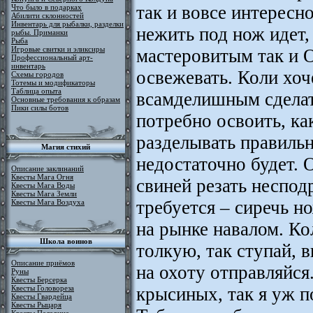
так и вовсе интересно
Что было в подарках
Абилити склонностей
Инвентарь для рыбалки, разделки
нежить под нож идет,
рыбы. Приманки
Рыба
Игровые свитки и эликсиры
мастеровитым так и О
Профессиональный арт-
инвентарь
освежевать. Коли хо
Схемы городов
Тотемы и модификаторы
Таблица опыта
всамделишным сделать
Основные требования к образам
Пики силы ботов
потребно освоить, как
разделывать правиль
Магия стихий
недостаточно будет.
Описание заклинаний
Квесты Мага Огня
свиней резать неспо
Квесты Мага Воды
Квесты Мага Земли
требуется – сиречь н
Квесты Мага Воздуха
на рынке навалом. Кол
Школа воинов
толкую, так ступай, в
Описание приёмов
на охоту отправляйся.
Руны
Квесты Берсерка
крысиных, так я уж п
Квесты Головореза
Квесты Гвардейца
Квесты Рыцаря