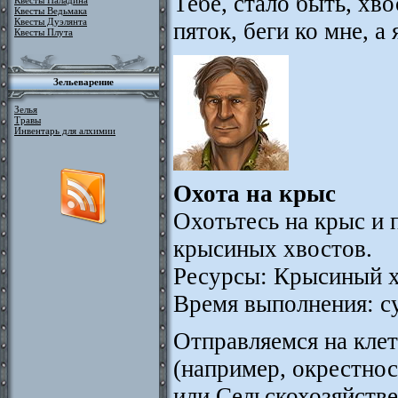
Тебе, стало быть, хв
Квесты Паладина
Квесты Ведьмака
Квесты Дуэлянта
пяток, беги ко мне, а 
Квесты Плута
Зельеварение
Зелья
Травы
Инвентарь для алхимии
Охота на крыс
Охотьтесь на крыс и 
крысиных хвостов.
Ресурсы: Крысиный х
Время выполнения: с
Отправляемся на клет
(например, окрестно
или Сельскохозяйстве