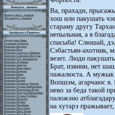
Конкурсы - правила
Ва, прахади, прысаж
Конкурс фото - правила
хош или пакушать чэ
Лит конкурс - правила
стараму другу Тархан
непыльная, а я благад
Артефакты и Раритеты
спасыба! Слюшай, дэ
Изумрудная Лавка
Сезонные раритеты
Комплект Конунга
Сэбастьян-ахотник, м
Комплект Ярла
Комплект Северного Шамана
Комплект Северного Колдуна
везет. Люди пакушать 
Комплект Сев. Заклинателя
Комплект Арлекина
Брат, извини, нет ша
Комплект Лицедея
Комплект Комедианта
Комплект Боярина
пажалюста. А мужык 
Комплект Князя
Комплект Ведуна
Вопшэм, агарчаюс я. 
Комплект Волхва
Комплект Ледяного Демона
Комплект Стража Нифльхейма
нево за беда такой п
Комплект Повелителя Льдов
Комплект Чародея Нифльхейма
паложэно атблагадару
Комплект Стража Гробниц
Комплект Монстра
Комплект Мумии
на хутарэ пражывает,
Комплект Малефика
Комплект Мага Огня
Комплект Мага Земли
Комплект Мага Воды