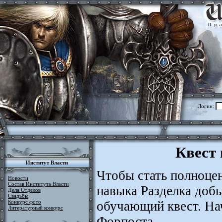
Логин:
Квест
Институт Власти
Чтобы стать полноце
Новости
Состав Института Власти
навыка Разделка доб
Дела Отделов
Свадьбы
обучающий квест. Нач
Конкурс фото
Литературный конкурс
Форпоста.