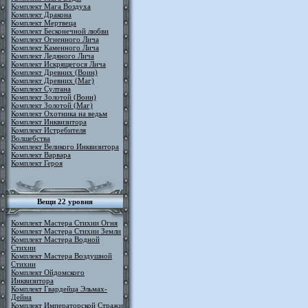
Комплект Мага Воздуха
Комплект Дракона
Комплект Мертвеца
Комплект Бесконечной любви
Комплект Огненного Лича
Комплект Каменного Лича
Комплект Ледяного Лича
Комплект Искрящегося Лича
Комплект Древних (Воин)
Комплект Древних (Маг)
Комплект Султана
Комплект Золотой (Воин)
Комплект Золотой (Маг)
Комплект Охотника на ведьм
Комплект Инквизитора
Комплект Истребителя
Волшебства
Комплект Великого Инквизитора
Комплект Варвара
Комплект Героя
Вещи 22 уровня
Комплект Мастера Стихии Огня
Комплект Мастера Стихии Земли
Комплект Мастера Водной
Стихии
Комплект Мастера Воздушной
Стихии
Комплект Ойдомского
Инквизитора
Комплект Гвардейца Эльмах-
Дейна
Комплект Императорской Стражи