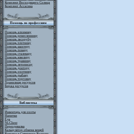
Комплект Восходящего Солнца
Комплект Ассасина
Помощь по профессиям
Помощь алхимику
Помощь ремесленнику
Помощь лесорубу
Помощь плотнику
Помощь шахтеру
Помощь повару
Помощь сталевару
Помощь ювелиру
Помощь травнику
Помощь летописцу
Помощь доктору
Помощь охотнику
Помощь рыбаку
Помощь торговцу
Хранилище ресурсов
Биржа ресурсов
Библиотека
Инвентарь для охоты
Напитки
Еда
NLClient
Переодевалка
Калькулятор обмена вещей
Конунга и Северного Колдуна