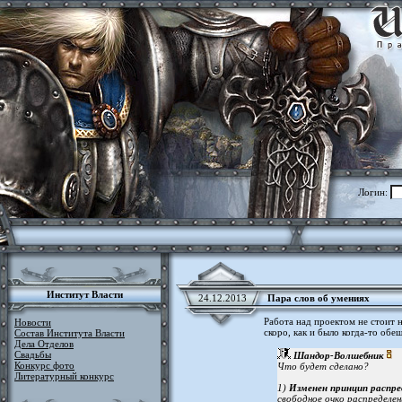
Логин:
Институт Власти
24.12.2013
Пара слов об умениях
Работа над проектом не стоит 
Новости
скоро, как и было когда-то об
Состав Института Власти
Дела Отделов
Свадьбы
Шандор-Волшебник
Конкурс фото
Что будет сделано?
Литературный конкурс
1)
Изменен принцип распре
свободное очко распределе