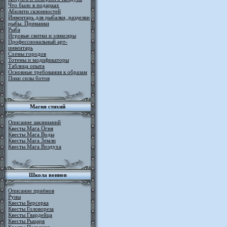
Что было в подарках
Абилити склонностей
Инвентарь для рыбалки, разделки
рыбы. Приманки
Рыба
Игровые свитки и эликсиры
Профессиональный арт-
инвентарь
Схемы городов
Тотемы и модификаторы
Таблица опыта
Основные требования к образам
Пики силы ботов
Магия стихий
Описание заклинаний
Квесты Мага Огня
Квесты Мага Воды
Квесты Мага Земли
Квесты Мага Воздуха
Школа воинов
Описание приёмов
Руны
Квесты Берсерка
Квесты Головореза
Квесты Гвардейца
Квесты Рыцаря