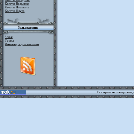
Квесты Паладина
Квесты Ведьмака
Квесты Дуэлянта
Квесты Плута
Зельеварение
Зелья
Травы
Инвентарь для алхимии
Все права на материалы 