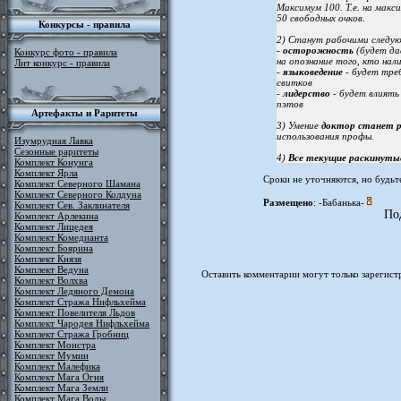
Максимум 100. Т.е. на макс
50 свободных очков.
Конкурсы - правила
2) Станут рабочими следую
-
осторожность
(будет да
Конкурс фото - правила
на опознание того, кто нал
Лит конкурс - правила
-
языковедение
- будет тре
свитков
-
лидерство
- будет влиять
пэтов
Артефакты и Раритеты
3) Умение
доктор станет 
использования профы.
Изумрудная Лавка
Сезонные раритеты
4)
Все текущие раскинутые
Комплект Конунга
Комплект Ярла
Сроки не уточняются, но будьт
Комплект Северного Шамана
Комплект Северного Колдуна
Размещено
: -Бабанька-
Комплект Сев. Заклинателя
По
Комплект Арлекина
Комплект Лицедея
Комплект Комедианта
Комплект Боярина
Комплект Князя
Комплект Ведуна
Оставить комментарии могут только зарегист
Комплект Волхва
Комплект Ледяного Демона
Комплект Стража Нифльхейма
Комплект Повелителя Льдов
Комплект Чародея Нифльхейма
Комплект Стража Гробниц
Комплект Монстра
Комплект Мумии
Комплект Малефика
Комплект Мага Огня
Комплект Мага Земли
Комплект Мага Воды