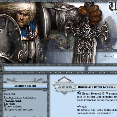
Логин:
Институт Власти
06.10.2016
Интервью с Вотан-Кузнецом
Вотан-Кузнец
[45]
всегда
Новости
стал им гоним, а приветливо в
Состав Института Власти
задал несколько вопросов
суме
Дела Отделов
Свадьбы
Конкурс фото
ry3
:
Литературный конкурс
На форуме мы часто видим лиш
роль в проекте, расскажите?