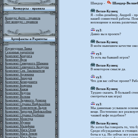
Шандор -
Шандор-Волше
Конкурсы - правила
Вотан-Кузнец
:
Я - гейм-дизайнер, Андрей - п
Конкурс фото - правила
нашей совместной работы. Поми
Лит конкурс - правила
воплощение в жизнь различных 
ry3
:
Давно вы в проекте?
Артефакты и Раритеты
Вотан-Кузнец
:
В моём нынешнем качестве окол
Изумрудная Лавка
Сезонные раритеты
ry3
:
Комплект Конунга
То есть вы бывший игрок?
Комплект Ярла
Комплект Северного Шамана
Вотан-Кузнец
:
Комплект Северного Колдуна
В некотором смысле да.
Комплект Сев. Заклинателя
Комплект Арлекина
ry3
:
Комплект Лицедея
Что для вас сейчас проект? Раб
Комплект Комедианта
Комплект Боярина
Вотан-Кузнец
:
Комплект Князя
Трудно сказать. В большей степ
Комплект Ведуна
смотреться как игра)
Комплект Волхва
Комплект Ледяного Демона
Комплект Стража Нифльхейма
ry3
:
Комплект Повелителя Льдов
Мы давненько услышали основн
Комплект Чародея Нифльхейма
вещи. Постепенно все реализует
Комплект Стража Гробниц
чашкой кофе подобное?
Комплект Монстра
Комплект Мумии
Вотан-Кузнец
:
Комплект Малефика
Не хотел бы говорить то, что 
Комплект Мага Огня
Среди обсуждаемых и стоящих н
Комплект Мага Земли
боты и т.д. Но сейчас все усил
Комплект Мага Воды