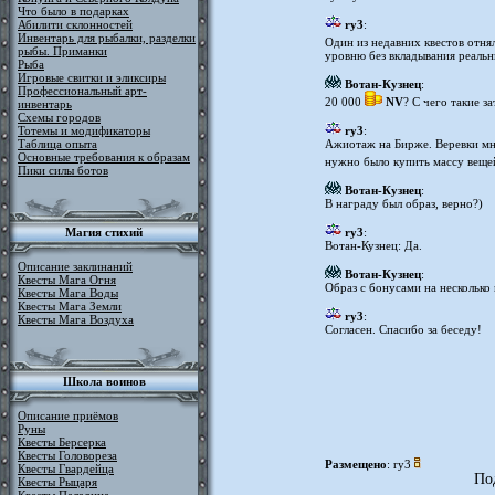
Что было в подарках
Абилити склонностей
ry3
:
Инвентарь для рыбалки, разделки
Один из недавних квестов отня
рыбы. Приманки
уровню без вкладывания реальн
Рыба
Игровые свитки и эликсиры
Вотан-Кузнец
:
Профессиональный арт-
20 000
NV
? С чего такие з
инвентарь
Схемы городов
Тотемы и модификаторы
ry3
:
Таблица опыта
Ажиотаж на Бирже. Веревки мн
Основные требования к образам
нужно было купить массу веще
Пики силы ботов
Вотан-Кузнец
:
В награду был образ, верно?)
Магия стихий
ry3
:
Вотан-Кузнец: Да.
Описание заклинаний
Вотан-Кузнец
:
Квесты Мага Огня
Образ с бонусами на несколько
Квесты Мага Воды
Квесты Мага Земли
ry3
:
Квесты Мага Воздуха
Согласен. Спасибо за беседу!
Школа воинов
Описание приёмов
Руны
Квесты Берсерка
Квесты Головореза
Размещено
: ry3
Квесты Гвардейца
По
Квесты Рыцаря