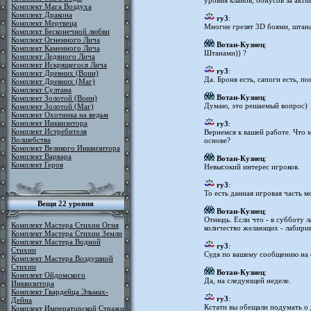
уровня кланов, бонусов за акт
Комплект Мага Воздуха
Комплект Дракона
ry3
:
Комплект Мертвеца
Многие грезят 3D боями, штана
Комплект Бесконечной любви
Комплект Огненного Лича
Вотан-Кузнец
:
Комплект Каменного Лича
Штанами)) ?
Комплект Ледяного Лича
Комплект Искрящегося Лича
ry3
:
Комплект Древних (Воин)
Да. Броня есть, сапоги есть, по
Комплект Древних (Маг)
Комплект Султана
Вотан-Кузнец
:
Комплект Золотой (Воин)
Думаю, это решаемый вопрос)
Комплект Золотой (Маг)
Комплект Охотника на ведьм
Комплект Инквизитора
ry3
:
Комплект Истребителя
Вернемся к вашей работе. Что 
Волшебства
основе?
Комплект Великого Инквизитора
Комплект Варвара
Вотан-Кузнец
:
Комплект Героя
Невысокий интерес игроков.
ry3
:
То есть данная игровая часть 
Вещи 22 уровня
Вотан-Кузнец
:
Отнюдь. Если что - в субботу 
Комплект Мастера Стихии Огня
количество желающих - лабири
Комплект Мастера Стихии Земли
Комплект Мастера Водной
ry3
:
Стихии
Судя по вашему сообщению на 
Комплект Мастера Воздушной
Стихии
Вотан-Кузнец
:
Комплект Ойдомского
Да, на следующей неделе.
Инквизитора
Комплект Гвардейца Эльмах-
ry3
:
Дейна
Кстати вы обещали подумать о
Комплект Императорской Стражи