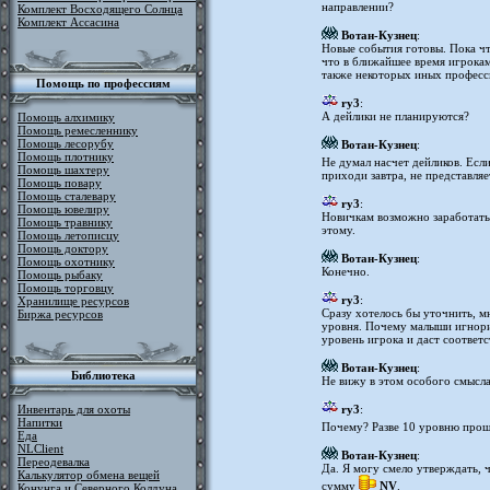
направлении?
Комплект Восходящего Солнца
Комплект Ассасина
Вотан-Кузнец
:
Новые события готовы. Пока что
что в ближайшее время игрокам
также некоторых иных професс
Помощь по профессиям
ry3
:
А дейлики не планируются?
Помощь алхимику
Помощь ремесленнику
Помощь лесорубу
Вотан-Кузнец
:
Помощь плотнику
Не думал насчет дейликов. Если 
Помощь шахтеру
приходи завтра, не представля
Помощь повару
Помощь сталевару
ry3
:
Помощь ювелиру
Новичкам возможно заработать
Помощь травнику
этому.
Помощь летописцу
Помощь доктору
Вотан-Кузнец
:
Помощь охотнику
Конечно.
Помощь рыбаку
Помощь торговцу
ry3
:
Хранилище ресурсов
Сразу хотелось бы уточнить, м
Биржа ресурсов
уровня. Почему малыши игнорир
уровень игрока и даст соответс
Вотан-Кузнец
:
Библиотека
Не вижу в этом особого смысла
Инвентарь для охоты
ry3
:
Напитки
Почему? Разве 10 уровню прощ
Еда
NLClient
Вотан-Кузнец
:
Переодевалка
Да. Я могу смело утверждать, 
Калькулятор обмена вещей
сумму
NV
.
Конунга и Северного Колдуна