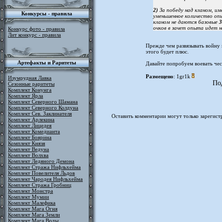
2)
За победу над кланом, 
Конкурсы - правила
уменьшенное количество оп
кланом не даются базовые
3
очков в зачет опыта идет 
Конкурс фото - правила
Лит конкурс - правила
Прежде чем развязывать войну 
этого будет плюс.
Артефакты и Раритеты
Давайте попробуем воевать чес
Размещено
: 1gr1k
Изумрудная Лавка
По
Сезонные раритеты
Комплект Конунга
Комплект Ярла
Комплект Северного Шамана
Комплект Северного Колдуна
Комплект Сев. Заклинателя
Оставить комментарии могут только зарегист
Комплект Арлекина
Комплект Лицедея
Комплект Комедианта
Комплект Боярина
Комплект Князя
Комплект Ведуна
Комплект Волхва
Комплект Ледяного Демона
Комплект Стража Нифльхейма
Комплект Повелителя Льдов
Комплект Чародея Нифльхейма
Комплект Стража Гробниц
Комплект Монстра
Комплект Мумии
Комплект Малефика
Комплект Мага Огня
Комплект Мага Земли
Комплект Мага Воды