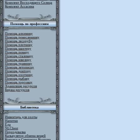
Комплект Восходящего Солнца
Комплект Ассасина
Помощь по профессиям
Помощь алхимику
Помощь ремесленнику
Помощь лесорубу
Помощь плотнику
Помощь шахтеру
Помощь повару
Помощь сталевару
Помощь ювелиру
Помощь травнику
Помощь летописцу
Помощь доктору
Помощь охотнику
Помощь рыбаку
Помощь торговцу
Хранилище ресурсов
Биржа ресурсов
Библиотека
Инвентарь для охоты
Напитки
Еда
NLClient
Переодевалка
Калькулятор обмена вещей
Конунга и Северного Колдуна