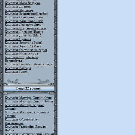
Комплект Мага Воздуха
Комплект Дракона
Комплект Мертвеца
Комплект Бесконечной любви
Комплект Огненного Лича
Комплект Каменного Лича
Комплект Ледяного Лича
Комплект Искрящегося Лича
Комплект Древних (Воин)
Комплект Древних (Маг)
Комплект Султана
Комплект Золотой (Воин)
Комплект Золотой (Маг)
Комплект Охотника на ведьм
Комплект Инквизитора
Комплект Истребителя
Волшебства
Комплект Великого Инквизитора
Комплект Варвара
Комплект Героя
Вещи 22 уровня
Комплект Мастера Стихии Огня
Комплект Мастера Стихии Земли
Комплект Мастера Водной
Стихии
Комплект Мастера Воздушной
Стихии
Комплект Ойдомского
Инквизитора
Комплект Гвардейца Эльмах-
Дейна
Комплект Императорской Стражи