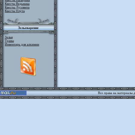
Квесты Паладина
Квесты Ведьмака
Квесты Дуэлянта
Квесты Плута
Зельеварение
Зелья
Травы
Инвентарь для алхимии
Все права на материалы 