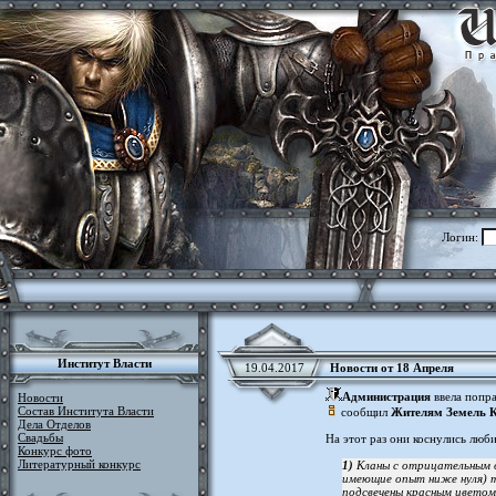
Логин:
Институт Власти
19.04.2017
Новости от 18 Апреля
Администрация
ввела попра
Новости
Состав Института Власти
сообщил
Жителям Земель 
Дела Отделов
Свадьбы
На этот раз они коснулись люб
Конкурс фото
Литературный конкурс
1)
Кланы с отрицательным о
имеющие опыт ниже нуля) те
подсвечены красным цветом