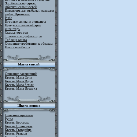
Что было в подарках
Абилити склонностей
Инвентарь для рыбалки, разделки
рыбы. Приманки
Рыба
Игровые свитки и эликсиры
Профессиональный арт-
инвентарь
Схемы городов
Тотемы и модификаторы
Таблица опыта
Основные требования к образам
Пики силы ботов
Магия стихий
Описание заклинаний
Квесты Мага Огня
Квесты Мага Воды
Квесты Мага Земли
Квесты Мага Воздуха
Школа воинов
Описание приёмов
Руны
Квесты Берсерка
Квесты Головореза
Квесты Гвардейца
Квесты Рыцаря