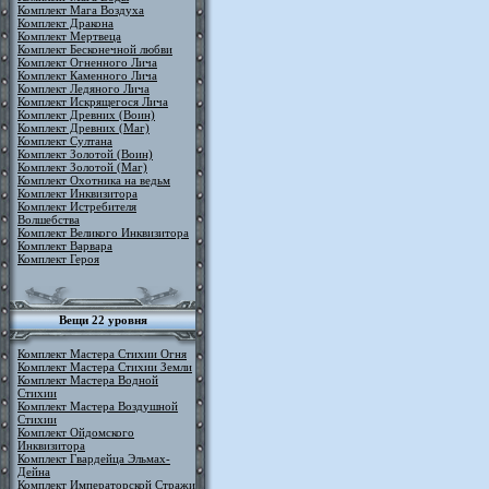
Комплект Мага Воздуха
Комплект Дракона
Комплект Мертвеца
Комплект Бесконечной любви
Комплект Огненного Лича
Комплект Каменного Лича
Комплект Ледяного Лича
Комплект Искрящегося Лича
Комплект Древних (Воин)
Комплект Древних (Маг)
Комплект Султана
Комплект Золотой (Воин)
Комплект Золотой (Маг)
Комплект Охотника на ведьм
Комплект Инквизитора
Комплект Истребителя
Волшебства
Комплект Великого Инквизитора
Комплект Варвара
Комплект Героя
Вещи 22 уровня
Комплект Мастера Стихии Огня
Комплект Мастера Стихии Земли
Комплект Мастера Водной
Стихии
Комплект Мастера Воздушной
Стихии
Комплект Ойдомского
Инквизитора
Комплект Гвардейца Эльмах-
Дейна
Комплект Императорской Стражи