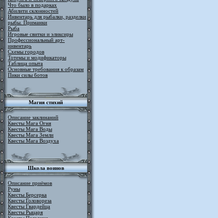
Что было в подарках
Абилити склонностей
Инвентарь для рыбалки, разделки
рыбы. Приманки
Рыба
Игровые свитки и эликсиры
Профессиональный арт-
инвентарь
Схемы городов
Тотемы и модификаторы
Таблица опыта
Основные требования к образам
Пики силы ботов
Магия стихий
Описание заклинаний
Квесты Мага Огня
Квесты Мага Воды
Квесты Мага Земли
Квесты Мага Воздуха
Школа воинов
Описание приёмов
Руны
Квесты Берсерка
Квесты Головореза
Квесты Гвардейца
Квесты Рыцаря