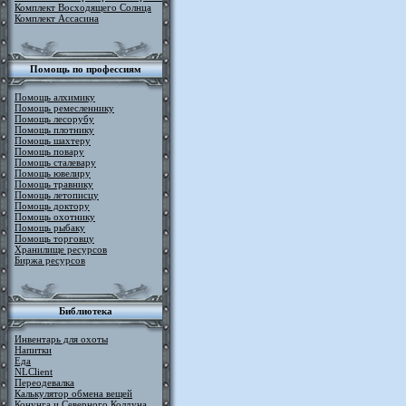
Комплект Восходящего Солнца
Комплект Ассасина
Помощь по профессиям
Помощь алхимику
Помощь ремесленнику
Помощь лесорубу
Помощь плотнику
Помощь шахтеру
Помощь повару
Помощь сталевару
Помощь ювелиру
Помощь травнику
Помощь летописцу
Помощь доктору
Помощь охотнику
Помощь рыбаку
Помощь торговцу
Хранилище ресурсов
Биржа ресурсов
Библиотека
Инвентарь для охоты
Напитки
Еда
NLClient
Переодевалка
Калькулятор обмена вещей
Конунга и Северного Колдуна