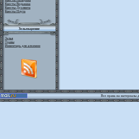
Квесты Паладина
Квесты Ведьмака
Квесты Дуэлянта
Квесты Плута
Зельеварение
Зелья
Травы
Инвентарь для алхимии
Все права на материалы 