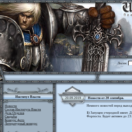
Логин:
Институт Власти
20.09.2019
Новости от 20 сентября.
Немного новостей перед выхо
Новости
Состав Института Власти
1)
Запущен очередной ивент. До
Дела Отделов
Форпоста. Будет активен до 23
Свадьбы
Конкурс фото
Литературный конкурс