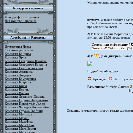
Успешное выполнение основног
Конкурсы - правила
Конкурс фото - правила
изумруд
, а также пойдёт в зач
Лит конкурс - правила
соберёт большее количество ме
прохождению квеста.
2)
В Школе магии Форпоста дост
Артефакты и Раритеты
активен до 23:59 воскресенья.
Системная информация! К
Изумрудная Лавка
Опыт PvP (%) +30, Вес (%)
Сезонные раритеты
Комплект Конунга
3)
В
Доме дилеров
- новые
Комплект Ярла
Комплект Северного Шамана
Комплект Северного Колдуна
Комплект Сев. Заклинателя
Подробнее об акциях
Комплект Арлекина
Комплект Лицедея
Комплект Комедианта
Арт отдел
Института вл
Комплект Боярина
Комплект Князя
Размещено
: Митифа Данами
Комплект Ведуна
По
Комплект Волхва
Комплект Ледяного Демона
Комплект Стража Нифльхейма
Комплект Повелителя Льдов
Комплект Чародея Нифльхейма
Оставить комментарии могут только зарегист
Комплект Стража Гробниц
Комплект Монстра
Комплект Мумии
Комплект Малефика
Комплект Мага Огня
Комплект Мага Земли
Комплект Мага Воды