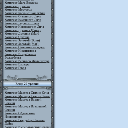
Комплект Мага Воздуха
Комплект Дракона
Комплект Мертвеца
Комплект Бесконечной любви
Комплект Огненного Лича
Комплект Каменного Лича
Комплект Ледяного Лича
Комплект Искрящегося Лича
Комплект Древних (Воин)
Комплект Древних (Маг)
Комплект Султана
Комплект Золотой (Воин)
Комплект Золотой (Маг)
Комплект Охотника на ведьм
Комплект Инквизитора
Комплект Истребителя
Волшебства
Комплект Великого Инквизитора
Комплект Варвара
Комплект Героя
Вещи 22 уровня
Комплект Мастера Стихии Огня
Комплект Мастера Стихии Земли
Комплект Мастера Водной
Стихии
Комплект Мастера Воздушной
Стихии
Комплект Ойдомского
Инквизитора
Комплект Гвардейца Эльмах-
Дейна
Комплект Императорской Стражи