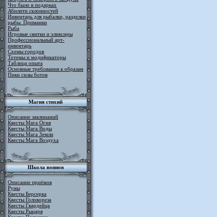
Что было в подарках
Абилити склонностей
Инвентарь для рыбалки, разделки
рыбы. Приманки
Рыба
Игровые свитки и эликсиры
Профессиональный арт-
инвентарь
Схемы городов
Тотемы и модификаторы
Таблица опыта
Основные требования к образам
Пики силы ботов
Магия стихий
Описание заклинаний
Квесты Мага Огня
Квесты Мага Воды
Квесты Мага Земли
Квесты Мага Воздуха
Школа воинов
Описание приёмов
Руны
Квесты Берсерка
Квесты Головореза
Квесты Гвардейца
Квесты Рыцаря