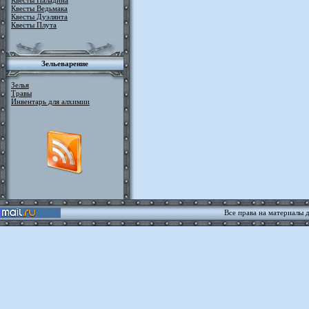
Квесты Паладина
Квесты Ведьмака
Квесты Дуэлянта
Квесты Плута
Зельеварение
Зелья
Травы
Инвентарь для алхимии
Все права на материалы 