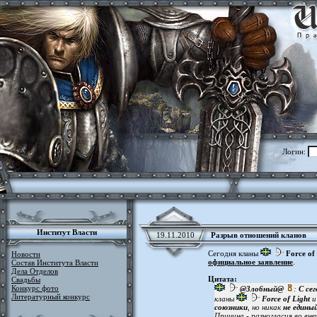
Логин:
Институт Власти
19.11.2010
Разрыв отношений кланов
Сегодня кланы
Force of
Новости
официальное заявление
.
Состав Института Власти
Дела Отделов
Цитата:
Свадьбы
Конкурс фото
@3ло6ный@
:
С се
Литературный конкурс
кланы
Force of Light
союзники
, но никак
не единый
Причина - разногласия во вне