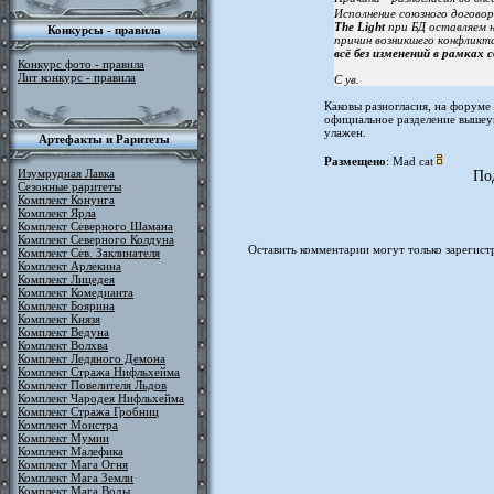
Исполнение союзного догово
The Light
при БД оставляем н
Конкурсы - правила
причин возникшего конфликт
всё без изменений в рамках 
Конкурс фото - правила
Лит конкурс - правила
С ув.
Каковы разногласия, на форуме 
официальное разделение вышеук
улажен.
Артефакты и Раритеты
Размещено
: Mad cat
Изумрудная Лавка
По
Сезонные раритеты
Комплект Конунга
Комплект Ярла
Комплект Северного Шамана
Комплект Северного Колдуна
Оставить комментарии могут только зарегист
Комплект Сев. Заклинателя
Комплект Арлекина
Комплект Лицедея
Комплект Комедианта
Комплект Боярина
Комплект Князя
Комплект Ведуна
Комплект Волхва
Комплект Ледяного Демона
Комплект Стража Нифльхейма
Комплект Повелителя Льдов
Комплект Чародея Нифльхейма
Комплект Стража Гробниц
Комплект Монстра
Комплект Мумии
Комплект Малефика
Комплект Мага Огня
Комплект Мага Земли
Комплект Мага Воды