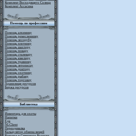
Комплект Восходящего Солнца
Комплект Ассасина
Помощь по профессиям
Помощь алхимику
Помощь ремесленнику
Помощь лесорубу
Помощь плотнику
Помощь шахтеру
Помощь повару
Помощь сталевару
Помощь ювелиру
Помощь травнику
Помощь летописцу
Помощь доктору
Помощь охотнику
Помощь рыбаку
Помощь торговцу
Хранилище ресурсов
Биржа ресурсов
Библиотека
Инвентарь для охоты
Напитки
Еда
NLClient
Переодевалка
Калькулятор обмена вещей
Конунга и Северного Колдуна