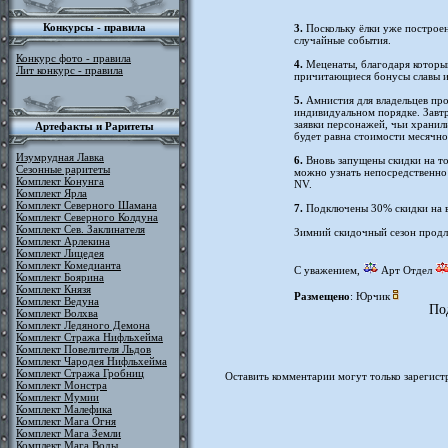
Конкурсы - правила
3.
Поскольку ёлки уже построе
случайные события.
Конкурс фото - правила
4.
Меценаты, благодаря которым
Лит конкурс - правила
причитающиеся бонусы славы и
5.
Амнистия для владельцев пр
индивидуальном порядке. Завтр
заявки персонажей, чьи хранил
Артефакты и Раритеты
будет равна стоимости месячно
Изумрудная Лавка
6.
Вновь запущены скидки на то
Сезонные раритеты
можно узнать непосредственно 
Комплект Конунга
NV.
Комплект Ярла
Комплект Северного Шамана
7.
Подключены 30% скидки на в
Комплект Северного Колдуна
Комплект Сев. Заклинателя
Зимний скидочный сезон продл
Комплект Арлекина
Комплект Лицедея
Комплект Комедианта
С уважением,
Арт Отдел
Комплект Боярина
Комплект Князя
Размещено
: Юрчик
Комплект Ведуна
По
Комплект Волхва
Комплект Ледяного Демона
Комплект Стража Нифльхейма
Комплект Повелителя Льдов
Комплект Чародея Нифльхейма
Комплект Стража Гробниц
Оставить комментарии могут только зарегист
Комплект Монстра
Комплект Мумии
Комплект Малефика
Комплект Мага Огня
Комплект Мага Земли
Комплект Мага Воды