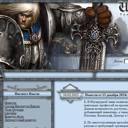
Логин:
Институт Власти
10.03.2025
Новости от 23 декабря 2024г
1.
В Изумрудной лавке появилас
Новости
некоторых профессий на крупны
Состав Института Власти
Данная возможность доступна 
Дела Отделов
добывающий инвентарь, а также
Свадьбы
Плотник, Каллиграф, Доктор и 
Конкурс фото
Литературный конкурс
2.
По многочисленным просьбам
ратуши и требующий чрезмерно