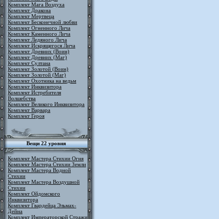
Комплект Мага Воздуха
Комплект Дракона
Комплект Мертвеца
Комплект Бесконечной любви
Комплект Огненного Лича
Комплект Каменного Лича
Комплект Ледяного Лича
Комплект Искрящегося Лича
Комплект Древних (Воин)
Комплект Древних (Маг)
Комплект Султана
Комплект Золотой (Воин)
Комплект Золотой (Маг)
Комплект Охотника на ведьм
Комплект Инквизитора
Комплект Истребителя
Волшебства
Комплект Великого Инквизитора
Комплект Варвара
Комплект Героя
Вещи 22 уровня
Комплект Мастера Стихии Огня
Комплект Мастера Стихии Земли
Комплект Мастера Водной
Стихии
Комплект Мастера Воздушной
Стихии
Комплект Ойдомского
Инквизитора
Комплект Гвардейца Эльмах-
Дейна
Комплект Императорской Стражи