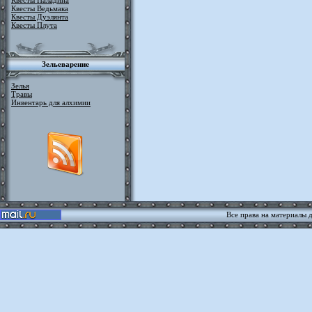
Квесты Паладина
Квесты Ведьмака
Квесты Дуэлянта
Квесты Плута
Зельеварение
Зелья
Травы
Инвентарь для алхимии
Все права на материалы 