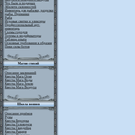
Что было в подарках
Абилити склонностей
Инвентарь для рыбалки, разделки
рыбы. Приманки
Рыба
Игровые свитки и эликсиры
Профессиональный арт-
инвентарь
Схемы городов
Тотемы и модификаторы
Таблица опыта
Основные требования к образам
Пики силы ботов
Магия стихий
Описание заклинаний
Квесты Мага Огня
Квесты Мага Воды
Квесты Мага Земли
Квесты Мага Воздуха
Школа воинов
Описание приёмов
Руны
Квесты Берсерка
Квесты Головореза
Квесты Гвардейца
Квесты Рыцаря