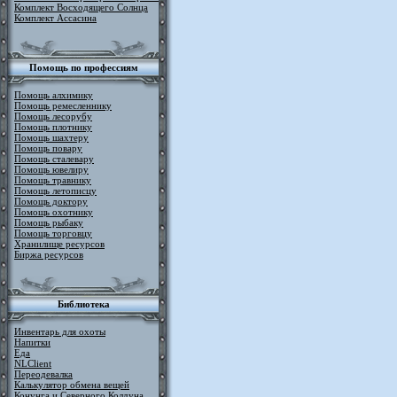
Комплект Восходящего Солнца
Комплект Ассасина
Помощь по профессиям
Помощь алхимику
Помощь ремесленнику
Помощь лесорубу
Помощь плотнику
Помощь шахтеру
Помощь повару
Помощь сталевару
Помощь ювелиру
Помощь травнику
Помощь летописцу
Помощь доктору
Помощь охотнику
Помощь рыбаку
Помощь торговцу
Хранилище ресурсов
Биржа ресурсов
Библиотека
Инвентарь для охоты
Напитки
Еда
NLClient
Переодевалка
Калькулятор обмена вещей
Конунга и Северного Колдуна