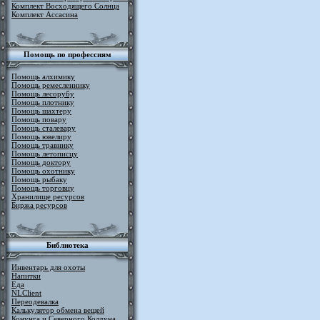
Комплект Восходящего Солнца
Комплект Ассасина
Помощь по профессиям
Помощь алхимику
Помощь ремесленнику
Помощь лесорубу
Помощь плотнику
Помощь шахтеру
Помощь повару
Помощь сталевару
Помощь ювелиру
Помощь травнику
Помощь летописцу
Помощь доктору
Помощь охотнику
Помощь рыбаку
Помощь торговцу
Хранилище ресурсов
Биржа ресурсов
Библиотека
Инвентарь для охоты
Напитки
Еда
NLClient
Переодевалка
Калькулятор обмена вещей
Конунга и Северного Колдуна