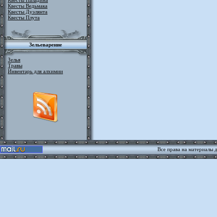
Квесты Паладина
Квесты Ведьмака
Квесты Дуэлянта
Квесты Плута
Зельеварение
Зелья
Травы
Инвентарь для алхимии
Все права на материалы 