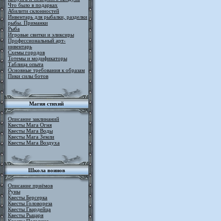
Что было в подарках
Абилити склонностей
Инвентарь для рыбалки, разделки
рыбы. Приманки
Рыба
Игровые свитки и эликсиры
Профессиональный арт-
инвентарь
Схемы городов
Тотемы и модификаторы
Таблица опыта
Основные требования к образам
Пики силы ботов
Магия стихий
Описание заклинаний
Квесты Мага Огня
Квесты Мага Воды
Квесты Мага Земли
Квесты Мага Воздуха
Школа воинов
Описание приёмов
Руны
Квесты Берсерка
Квесты Головореза
Квесты Гвардейца
Квесты Рыцаря