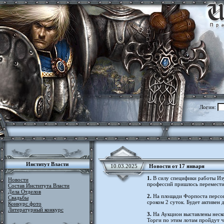
Логин:
Институт Власти
10.03.2025
Новости от 17 января
1.
В силу специфики работы Изу
Новости
профессий пришлось перемести
Состав Института Власти
Дела Отделов
2.
На площади Форпоста персон
Свадьбы
сроком 2 суток. Будет активен 
Конкурс фото
Литературный конкурс
3.
На Аукцион выставлены неско
Торги по этим лотам пройдут ч