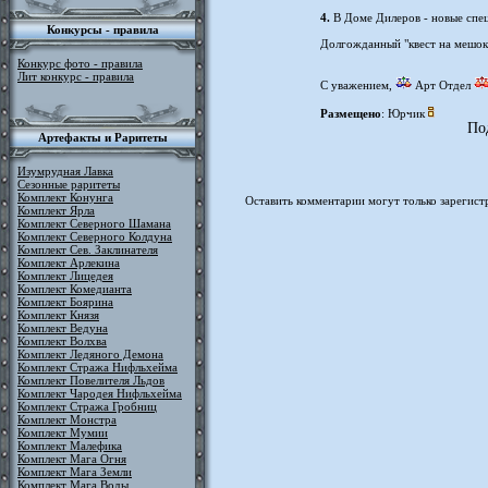
4.
В Доме Дилеров - новые спец
Конкурсы - правила
Долгожданный "квест на мешок
Конкурс фото - правила
Лит конкурс - правила
С уважением,
Арт Отдел
Размещено
: Юрчик
По
Артефакты и Раритеты
Изумрудная Лавка
Сезонные раритеты
Комплект Конунга
Оставить комментарии могут только зарегист
Комплект Ярла
Комплект Северного Шамана
Комплект Северного Колдуна
Комплект Сев. Заклинателя
Комплект Арлекина
Комплект Лицедея
Комплект Комедианта
Комплект Боярина
Комплект Князя
Комплект Ведуна
Комплект Волхва
Комплект Ледяного Демона
Комплект Стража Нифльхейма
Комплект Повелителя Льдов
Комплект Чародея Нифльхейма
Комплект Стража Гробниц
Комплект Монстра
Комплект Мумии
Комплект Малефика
Комплект Мага Огня
Комплект Мага Земли
Комплект Мага Воды