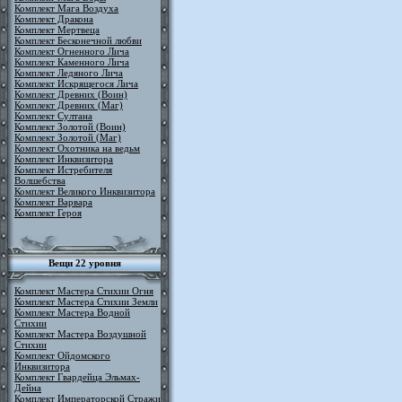
Комплект Мага Воздуха
Комплект Дракона
Комплект Мертвеца
Комплект Бесконечной любви
Комплект Огненного Лича
Комплект Каменного Лича
Комплект Ледяного Лича
Комплект Искрящегося Лича
Комплект Древних (Воин)
Комплект Древних (Маг)
Комплект Султана
Комплект Золотой (Воин)
Комплект Золотой (Маг)
Комплект Охотника на ведьм
Комплект Инквизитора
Комплект Истребителя
Волшебства
Комплект Великого Инквизитора
Комплект Варвара
Комплект Героя
Вещи 22 уровня
Комплект Мастера Стихии Огня
Комплект Мастера Стихии Земли
Комплект Мастера Водной
Стихии
Комплект Мастера Воздушной
Стихии
Комплект Ойдомского
Инквизитора
Комплект Гвардейца Эльмах-
Дейна
Комплект Императорской Стражи