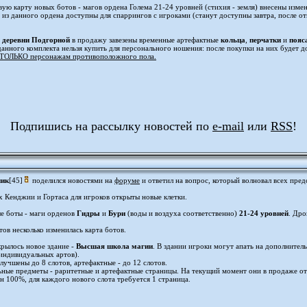
вую карту новых ботов - магов ордена Голема 21-24 уровней (стихия - земля) внесены измен
 из данного ордена доступны для спаррингов с игроками (станут доступны завтра, после о
и
деревни Подгорной
в продажу завезены временные артефактные
кольца
,
перчатки
и
пояс
анного комплекта нельзя купить для персонального ношения: после покупки на них будет д
 ТОЛЬКО персонажам противоположного пола.
Подпишись на рассылку новостей по
e-mail
или
RSS
!
ник
[45]
поделился новостями на
форуме
и ответил на вопрос, который волновал всех пред
х Кенджии и Гортаса для игроков открыты новые клетки.
е боты - маги орденов
Гидры
и
Бури
(воды и воздуха соответственно)
21-24 уровней
. Дро
тов несколько изменилась карта ботов.
крылось новое здание -
Высшая школа магии
. В здании игроки могут апать на дополнител
индивидуальных артов).
лучшены до 8 слотов, артефактные - до 12 слотов.
ные предметы - раритетные и артефактные страницы. На текущий момент они в продаже от
н 100%, для каждого нового слота требуется 1 страница.