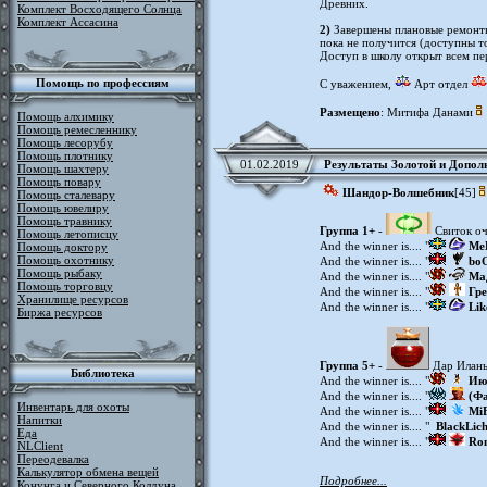
Древних.
Комплект Восходящего Солнца
Комплект Ассасина
2)
Завершены плановые ремонтны
пока не получится (доступны т
Доступ в школу открыт всем п
Помощь по профессиям
С уважением,
Арт отдел
Размещено
: Митифа Данами
Помощь алхимику
Помощь ремесленнику
Помощь лесорубу
Помощь плотнику
01.02.2019
Результаты Золотой и Дополн
Помощь шахтеру
Помощь повару
Шандор-Волшебник
[45]
Помощь сталевару
Помощь ювелиру
Помощь травнику
Группа 1+
-
Свиток о
Помощь летописцу
And the winner is.... "
Me
Помощь доктору
Помощь охотнику
And the winner is.... "
bo
Помощь рыбаку
And the winner is.... "
Ма
Помощь торговцу
And the winner is.... "
Гр
Хранилище ресурсов
And the winner is.... "
Lik
Биржа ресурсов
Группа 5+
-
Дар Илан
Библиотека
And the winner is.... "
Ию
And the winner is.... "
(Ф
Инвентарь для охоты
And the winner is.... "
Mi
Напитки
And the winner is.... "
BlackLic
Еда
And the winner is.... "
Ro
NLClient
Переодевалка
Калькулятор обмена вещей
Подробнее...
Конунга и Северного Колдуна