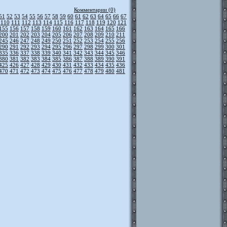
Комментарии (0)
51
52
53
54
55
56
57
58
59
60
61
62
63
64
65
66
67
110
111
112
113
114
115
116
117
118
119
120
121
155
156
157
158
159
160
161
162
163
164
165
166
200
201
202
203
204
205
206
207
208
209
210
211
245
246
247
248
249
250
251
252
253
254
255
256
290
291
292
293
294
295
296
297
298
299
300
301
335
336
337
338
339
340
341
342
343
344
345
346
380
381
382
383
384
385
386
387
388
389
390
391
425
426
427
428
429
430
431
432
433
434
435
436
470
471
472
473
474
475
476
477
478
479
480
481