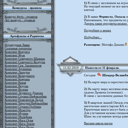
1)
В связи с заселением на игро
На текущий момент не все маги
Конкурсы - правила
клеток).
Конкурс фото - правила
2)
В лавки
Форпоста
,
Октала
Лит конкурс - правила
Напоминаем, что предметы из д
Дарить такие предметы можно
Подробнее о вещах
Артефакты и Раритеты
Подробнее...
Размещено
: Митифа Данами
Изумрудная Лавка
Сезонные раритеты
Комплект Конунга
Комплект Ярла
Комплект Северного Шамана
Комплект Северного Колдуна
Комплект Сев. Заклинателя
11.02.2019
Новости от 11 февраля.
Комплект Арлекина
Комплект Лицедея
Сегодня
Шандор-Волшеб
Комплект Комедианта
Комплект Боярина
1)
На карте мира в окрестностя
Комплект Князя
Комплект Ведуна
2)
На карту мира заселены новы
Комплект Волхва
ордена Дракона (огненных).
Комплект Ледяного Демона
В связи с заселением данных бо
Комплект Стража Нифльхейма
Комплект Повелителя Льдов
3)
В квартале знаний Октала от
Комплект Чародея Нифльхейма
магические книги (кроме КА и 
Комплект Стража Гробниц
Раритетные книги могут быть у
Комплект Монстра
Для улучшения нужны специаль
Комплект Мумии
Шанс на улучшение всегда раве
Комплект Малефика
Комплект Мага Огня
Высшая школа магии
Комплект Мага Земли
Комплект Мага Воды