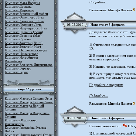
Подробнее...
Комплект Мага Воздуха
Комплект Дракона
Комплект Мертвеца
Размещено
: Митифа Данами
Комплект Бесконечной любви
Комплект Огненного Лича
Комплект Каменного Лича
Комплект Ледяного Лича
08.02.2019
Новости от 8 февраля.
Комплект Искрящегося Лича
Комплект Древних (Воин)
Дождались! Именно с этой фраз
Комплект Древних (Маг)
позволят им стать еще более 
Комплект Султана
Комплект Золотой (Воин)
1)
Отключены праздничные ски
Комплект Золотой (Маг)
1$.
Комплект Охотника на ведьм
Комплект Инквизитора
2)
В связи с завершением скид
Комплект Истребителя
остались в продаже).
Волшебства
Комплект Великого Инквизитора
3)
Наконец-то завершены тесты 
Комплект Варвара
Комплект Героя
4)
В сувенирную лавку завезены
понимаем, что сильнее всех ка
Подробнее о подарках
Вещи 22 уровня
Подробнее...
Комплект Мастера Стихии Огня
Комплект Мастера Стихии Земли
Размещено
: Митифа Данами
Комплект Мастера Водной
Стихии
Комплект Мастера Воздушной
Стихии
05.02.2019
Новости от 4 февраля.
Комплект Ойдомского
Инквизитора
Немного новостей от
Шанд
Комплект Гвардейца Эльмах-
Дейна
1)
В антикварной мастерской О
Комплект Императорской Стражи