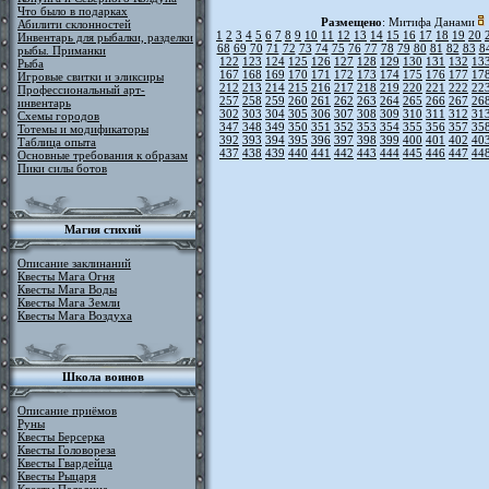
Что было в подарках
Размещено
: Митифа Данами
Абилити склонностей
1
2
3
4
5
6
7
8
9
10
11
12
13
14
15
16
17
18
19
20
Инвентарь для рыбалки, разделки
68
69
70
71
72
73
74
75
76
77
78
79
80
81
82
83
8
рыбы. Приманки
122
123
124
125
126
127
128
129
130
131
132
13
Рыба
167
168
169
170
171
172
173
174
175
176
177
17
Игровые свитки и эликсиры
212
213
214
215
216
217
218
219
220
221
222
22
Профессиональный арт-
257
258
259
260
261
262
263
264
265
266
267
26
инвентарь
302
303
304
305
306
307
308
309
310
311
312
31
Схемы городов
347
348
349
350
351
352
353
354
355
356
357
35
Тотемы и модификаторы
392
393
394
395
396
397
398
399
400
401
402
40
Таблица опыта
437
438
439
440
441
442
443
444
445
446
447
44
Основные требования к образам
Пики силы ботов
Магия стихий
Описание заклинаний
Квесты Мага Огня
Квесты Мага Воды
Квесты Мага Земли
Квесты Мага Воздуха
Школа воинов
Описание приёмов
Руны
Квесты Берсерка
Квесты Головореза
Квесты Гвардейца
Квесты Рыцаря