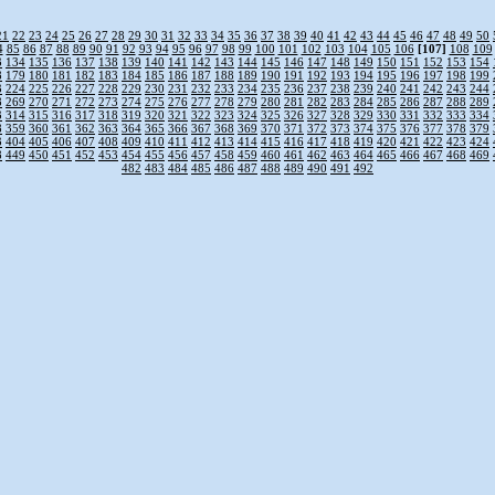
21
22
23
24
25
26
27
28
29
30
31
32
33
34
35
36
37
38
39
40
41
42
43
44
45
46
47
48
49
50
4
85
86
87
88
89
90
91
92
93
94
95
96
97
98
99
100
101
102
103
104
105
106
[107]
108
109
3
134
135
136
137
138
139
140
141
142
143
144
145
146
147
148
149
150
151
152
153
154
8
179
180
181
182
183
184
185
186
187
188
189
190
191
192
193
194
195
196
197
198
199
3
224
225
226
227
228
229
230
231
232
233
234
235
236
237
238
239
240
241
242
243
244
8
269
270
271
272
273
274
275
276
277
278
279
280
281
282
283
284
285
286
287
288
289
3
314
315
316
317
318
319
320
321
322
323
324
325
326
327
328
329
330
331
332
333
334
8
359
360
361
362
363
364
365
366
367
368
369
370
371
372
373
374
375
376
377
378
379
3
404
405
406
407
408
409
410
411
412
413
414
415
416
417
418
419
420
421
422
423
424
8
449
450
451
452
453
454
455
456
457
458
459
460
461
462
463
464
465
466
467
468
469
482
483
484
485
486
487
488
489
490
491
492