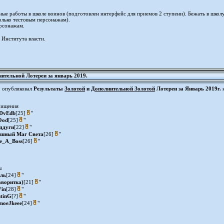
е работы в школе воинов (подготовлен интерфейс для приемов 2 ступени). Бежать в школу 
олько тестовым персонажам).
ерсонажам.
Института власти.
ительной Лотереи за январь 2019.
опубликовал
Результаты
Золотой
и
Дополнительной Золотой
Лотереи за Январь 2019г.
н
чищения
DvEdb
[25]
"
Ood
[25]
"
ддуги
[22]
"
ешный Маг Света
[26]
"
e_A_Boss
[26]
"
ы
ль
[24]
"
аворитка)
[21]
"
Fin
[28]
"
htinG
[?]
"
moeJkeee
[24]
"