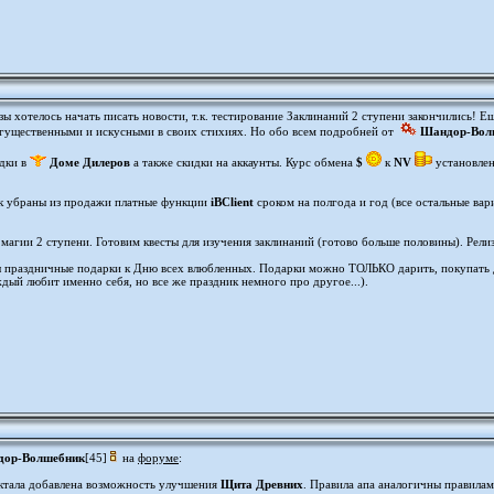
ы хотелось начать писать новости, т.к. тестирование Заклинаний 2 ступени закончились! Е
могущественными и искусными в своих стихиях. Но обо всем подробней от
Шандор-Вол
дки в
Доме Дилеров
а также скидки на аккаунты. Курс обмена
$
к
NV
установлен
ок убраны из продажи платные функции
iBClient
сроком на полгода и год (все остальные ва
магии 2 ступени. Готовим квесты для изучения заклинаний (готово больше половины). Релиз
 праздничные подарки к Дню всех влюбленных. Подарки можно ТОЛЬКО дарить, покупать дл
ждый любит именно себя, но все же праздник немного про другое...).
ор-Волшебник
[45]
на
форуме
:
ктала добавлена возможность улучшения
Щита Древних
. Правила апа аналогичны правила