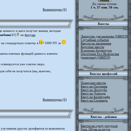
До смены тотема:
1 ч. 37 мин. 50 сек.
Комментарии (0)
Квесты
ще немного и маги получат знания, которые
шебник
[45]
на
форуме
.
Лекарство для мальчика (ОБНУЛ)
Случайные события
 на стандартную отметку в
1000 NV за
Квесты на заклинания
Короткие квесты
В поисках бормотухи
рианты платных функций данного клиента
Ополчение Его Величества
(новичкам) (ОБНУЛ)
 планируется уже совсем скоро.
я себя не получится (мы, конечно,
Квесты профессий
Поварские квесты
Квест на Охотника
Квест на Лесоруба
Квест на Доктора
Квест на Каллиграфа
Комментарии (0)
Квест на Сталевара
Квесты - дейлики
Квесты на сдачу ресурсов
м улучшения других артефактов из комплектов
Грек. Обувь из пруда