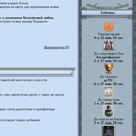
ения в карту ботов.
ткрытия на карте для перемещения новых
Таймеры
а
из
комплекта Бесконечной любви
.
оступна только кнопка Подарить.
Текущее время
4 ч. 22 мин. 10 сек.
Комментарии (0)
До следующего боя
без артефактов
:
2 ч. 17 мин. 50 сек.
До турнира
ставителей магических искусств.
за NV
:
6 ч. 37 мин. 50 сек.
п с них аналогичен дропу с таких же магов
До смены трав
2 ч. 27 мин. 50 сек.
ьные слоты раритетные и артефактные
До торгов на бирже
сутствуют (скоро добавим).
3 ч. 37 мин. 50 сек.