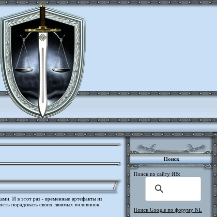
Поиск
Поиск по сайту ИВ:
ми. И в этот раз - временные артефакты из
жность порадовать своих люимых половинок
Поиск Google по форуму NL