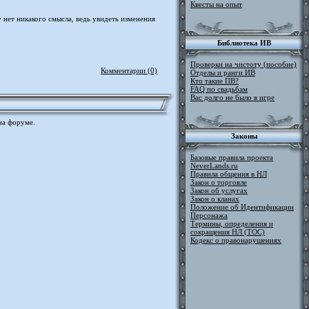
Квесты на опыт
нет никакого смысла, ведь увидеть изменения
Библиотека ИВ
Проверки на чистоту (пособие)
Комментарии (0)
Отделы и ранги ИВ
Кто такие ПВ?
FAQ по свадьбам
Вас долго не было в игре
а форуме.
Законы
Базовые правила проекта
NeverLands.ru
Правила общения в НЛ
Закон о торговле
Закон об услугах
Закон о кланах
Положение об Идентификации
Персонажа
Термины, определения и
сокращения НЛ (ТОС)
Кодекс о правонарушениях