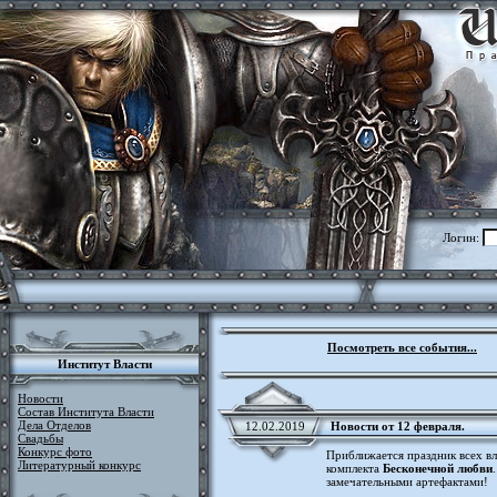
Логин:
Посмотреть все события...
Институт Власти
Новости
Состав Института Власти
Дела Отделов
12.02.2019
Новости от 12 февраля.
Свадьбы
Конкурс фото
Приближается праздник всех в
Литературный конкурс
комплекта
Бесконечной любви
замечательными артефактами!