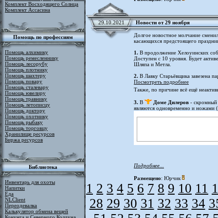
Комплект Восходящего Солнца
Комплект Ассасина
29.10.2021
Новости от 29 ноября
Долгое новостное молчание сменил
Помощь по профессиям
касающихся предстоящего праздни
Помощь алхимику
1.
В продолжение Хелоуинских собы
Помощь ремесленнику
Доступен с 10 уровня. Будет актив
Помощь лесорубу
Шляпа и Метла.
Помощь плотнику
Помощь шахтеру
2.
В Лавку Старьёвщика завезена па
Помощь повару
Посмотреть подробнее
Помощь сталевару
Также, по причине всё ещё неактив
Помощь ювелиру
Помощь травнику
3.
В
Доме Дилеров
- скромный 
Помощь летописцу
являются одновременно и ножами (м
Помощь доктору
Помощь охотнику
Помощь рыбаку
Помощь торговцу
Хранилище ресурсов
Биржа ресурсов
Подробнее...
Библиотека
Размещено
: Юрчик
Инвентарь для охоты
1
2
3
4
5
6
7
8
9
10
11
Напитки
Еда
28
29
30
31
32
33
34
3
NLClient
Переодевалка
Калькулятор обмена вещей
Конунга и Северного Колдуна