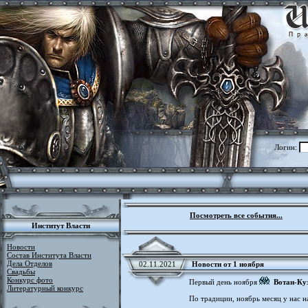
Логин:
Посмотреть все события...
Институт Власти
Новости
Состав Института Власти
Дела Отделов
02.11.2021
Новости от 1 ноября
Свадьбы
Конкурс фото
Первый день ноября
Вотан-Ку
Литературный конкурс
По традиции, ноябрь месяц у нас н