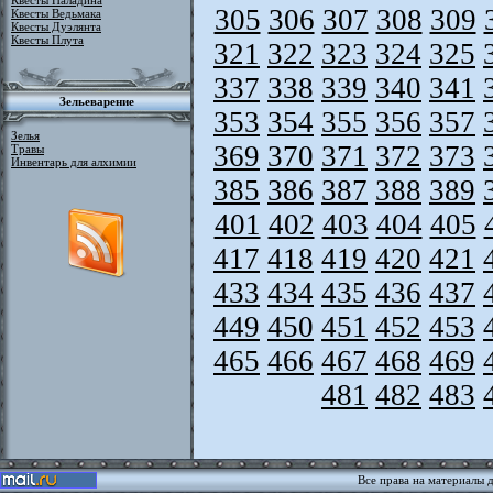
Квесты Паладина
305
306
307
308
309
Квесты Ведьмака
Квесты Дуэлянта
Квесты Плута
321
322
323
324
325
337
338
339
340
341
Зельеварение
353
354
355
356
357
Зелья
369
370
371
372
373
Травы
Инвентарь для алхимии
385
386
387
388
389
401
402
403
404
405
417
418
419
420
421
433
434
435
436
437
449
450
451
452
453
465
466
467
468
469
481
482
483
Все права на материалы 