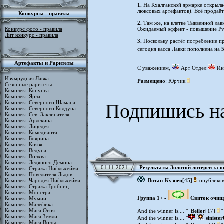
1.
На Кхалганской ярмарке открыла
люксовых артефактов). Всё продаё
Конкурсы - правила
2.
Там же, на клетке Тыквенной ла
Конкурс фото - правила
Ожидаемый эффект - повышение PvP
Лит конкурс - правила
3.
Поскольку растёт потребление п
сегодня касса Лавки пополнена на
Артефакты и Раритеты
С уважением,
Арт Отдел
Инс
Изумрудная Лавка
Размещено
: Юрчик
Сезонные раритеты
Комплект Конунга
Комплект Ярла
Комплект Северного Шамана
Подпишись на
Комплект Северного Колдуна
Комплект Сев. Заклинателя
Комплект Арлекина
Комплект Лицедея
Комплект Комедианта
Комплект Боярина
Комплект Князя
Комплект Ведуна
Комплект Волхва
Комплект Ледяного Демона
01.11.2021
Результаты Золотой лотереи за 
Комплект Стража Нифльхейма
Комплект Повелителя Льдов
Комплект Чародея Нифльхейма
Вотан-Кузнец
[45]
опубликов
Комплект Стража Гробниц
Комплект Монстра
Группа 1+ -
Свиток очищ
Комплект Мумии
Комплект Малефика
Комплект Мага Огня
And the winner is.... "
Beilor
[17]
"
Комплект Мага Земли
And the winner is.... "
siniste
Комплект Мага Воды