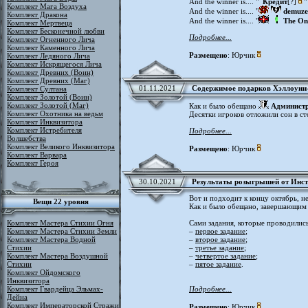
And the winner is.... "
Кредит
[?]
"
Комплект Мага Воздуха
And the winner is.... "
demuz
Комплект Дракона
And the winner is.... "
The On
Комплект Мертвеца
Комплект Бесконечной любви
Подробнее...
Комплект Огненного Лича
Комплект Каменного Лича
Размещено
: Юрчик
Комплект Ледяного Лича
Комплект Искрящегося Лича
Комплект Древних (Воин)
Комплект Древних (Маг)
01.11.2021
Содержимое подарков Хэллоуин
Комплект Султана
Комплект Золотой (Воин)
Комплект Золотой (Маг)
Как и было обещано
Админист
Комплект Охотника на ведьм
Десятки игроков отложили сон в ст
Комплект Инквизитора
Комплект Истребителя
Подробнее...
Волшебства
Комплект Великого Инквизитора
Размещено
: Юрчик
Комплект Варвара
Комплект Героя
30.10.2021
Результаты розыгрышей от Инст
Вот и подходит к концу октябрь, н
Вещи 22 уровня
Как и было обещано, завершающим
Комплект Мастера Стихии Огня
Сами задания, которые проводилис
Комплект Мастера Стихии Земли
–
первое задание
;
Комплект Мастера Водной
–
второе задание
;
Стихии
–
третье задание
;
Комплект Мастера Воздушной
–
четвертое задание
;
Стихии
–
пятое задание
.
Комплект Ойдомского
Инквизитора
Комплект Гвардейца Эльмах-
Подробнее...
Дейна
Комплект Императорской Стражи
Размещено
: Юрчик