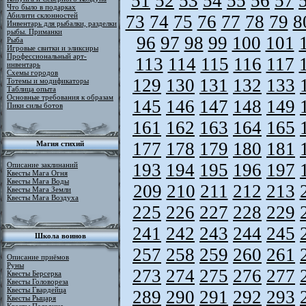
51
52
53
54
55
56
57
Что было в подарках
Абилити склонностей
73
74
75
76
77
78
79
8
Инвентарь для рыбалки, разделки
рыбы. Приманки
96
97
98
99
100
101
Рыба
Игровые свитки и эликсиры
Профессиональный арт-
113
114
115
116
117
инвентарь
Схемы городов
129
130
131
132
133
Тотемы и модификаторы
Таблица опыта
Основные требования к образам
145
146
147
148
149
Пики силы ботов
161
162
163
164
165
177
178
179
180
181
Магия стихий
193
194
195
196
197
Описание заклинаний
Квесты Мага Огня
Квесты Мага Воды
209
210
211
212
213
Квесты Мага Земли
Квесты Мага Воздуха
225
226
227
228
229
241
242
243
244
245
Школа воинов
257
258
259
260
261
Описание приёмов
Руны
273
274
275
276
277
Квесты Берсерка
Квесты Головореза
Квесты Гвардейца
289
290
291
292
293
Квесты Рыцаря