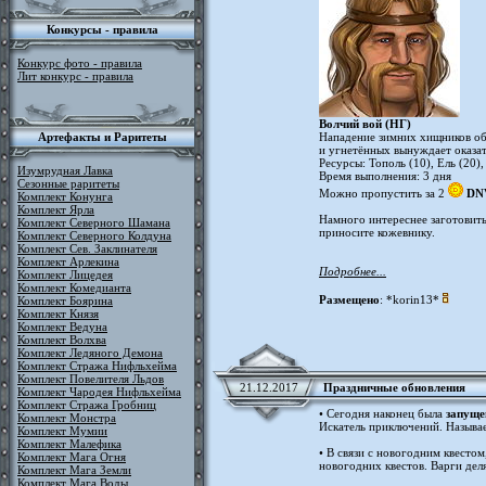
Конкурсы - правила
Конкурс фото - правила
Лит конкурс - правила
Волчий вой (НГ)
Артефакты и Раритеты
Нападение зимних хищников об
и угнетённых вынуждает оказа
Ресурсы: Тополь (10), Ель (20),
Изумрудная Лавка
Время выполнения: 3 дня
Сезонные раритеты
Можно пропустить за 2
DN
Комплект Конунга
Комплект Ярла
Намного интереснее заготовить 
Комплект Северного Шамана
приносите кожевнику.
Комплект Северного Колдуна
Комплект Сев. Заклинателя
Комплект Арлекина
Подробнее...
Комплект Лицедея
Комплект Комедианта
Размещено
: *korin13*
Комплект Боярина
Комплект Князя
Комплект Ведуна
Комплект Волхва
Комплект Ледяного Демона
Комплект Стража Нифльхейма
Комплект Повелителя Льдов
21.12.2017
Праздничные обновления
Комплект Чародея Нифльхейма
Комплект Стража Гробниц
• Сегодня наконец была
запущен
Комплект Монстра
Искатель приключений. Называ
Комплект Мумии
Комплект Малефика
• В связи с новогодним квестом
Комплект Мага Огня
новогодних квестов. Варги деля
Комплект Мага Земли
Комплект Мага Воды