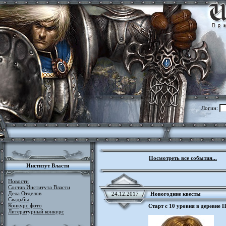
Логин:
Посмотреть все события...
Институт Власти
Новости
Состав Института Власти
Дела Отделов
24.12.2017
Новогодние квесты
Свадьбы
Конкурс фото
Старт с 10 уровня в деревне 
Литературный конкурс