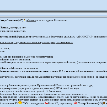
атор-Законник
[45]
объявил
о долгожданной амнистии.
Земель, которых нет!
 очередную амнистию.
hatorzakonnik@gmail.com
(в теме письма обязательно указывать «АМНИСТИЯ» и ник перс
 не на всех, под амнистию не попадают игроки, наказанные за:
 ссылок;
ктов
и, или чье наказание было уже пересмотрено;
действия данной амнистии;
нажей которых должна осуществляться через коммерческий сектор (исключения см. в пункте 1
 Законов NL амнистия возможна.
зан вернуть его в двукратном размере в казну ИВ в течении 24 часов после снятия бл
ают игроки, разблокировка которых возможна только через коммерческий сектор (за исклю
 за оскорбление Администрации, Представителей Власти или проекта более года;
за однократное (один раз, с одним персонажем) ПУ более 6 месяцев;
за неоднократное (а также повторное) ПУ более года;
бровольно (до посадки в тюрьму или блокировки персонажа) сдавшие его;
ПУ, оскорбление Администрации, Представителей власти или проекта в целом, но не подпад
анного пункта, получают скидку на разблокировку через комм.сектор в размере 50% от ст
% составляет
25
DNV
и передается
Главе ИВ, персонажу
Хатор-Законник
[45]
ч