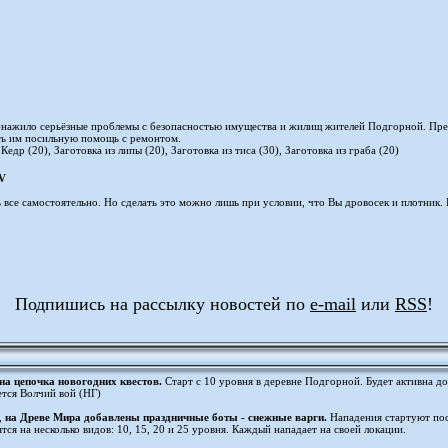
нажило серьёзные проблемы с безопасностью имущества и жилищ жителей Подгорной. Пре
ть им посильную помощь с ремонтом.
 Кедр (20), Заготовка из липы (20), Заготовка из тиса (30), Заготовка из граба (20)
V
все самостоятельно. Но сделать это можно лишь при условии, что Вы дровосек и плотник. Е
Подпишись на рассылку новостей по
e-mail
или
RSS
!
а цепочка новогодних квестов.
Старт с 10 уровня в деревне Подгорной. Будет активна до
ется Волчий вой (НГ)
,
на Древе Мира добавлены праздничные боты - снежные варги.
Нападения стартуют пос
тся на несколько видов: 10, 15, 20 и 25 уровня. Каждый нападает на своей локации.