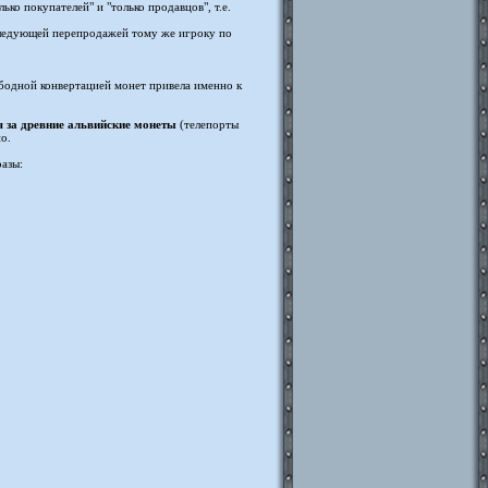
ко покупателей" и "только продавцов", т.е.
оследующей перепродажей тому же игроку по
ободной конвертацией монет привела именно к
я за древние альвийские монеты
(телепорты
о.
азы: