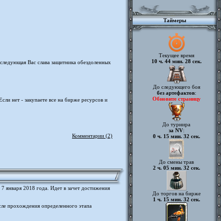
Таймеры
Текущее время
10 ч. 44 мин. 28 сек.
следующая Вас слава защитника обездоленных
До следующего боя
без артефактов
:
Обновите страницу
сли нет - закупаете все на бирже ресурсов и
До турнира
за NV
:
Комментарии (2)
0 ч. 15 мин. 32 сек.
До смены трав
2 ч. 05 мин. 32 сек.
 7 января 2018 года. Идет в зачет достижения
До торгов на бирже
1 ч. 15 мин. 32 сек.
ле прохождения определенного этапа