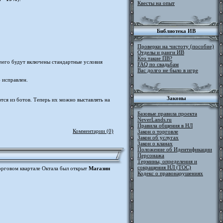
Квесты на опыт
Библиотека ИВ
Проверки на чистоту (пособие)
Отделы и ранги ИВ
Кто такие ПВ?
е чего будут включены стандартные условия
FAQ по свадьбам
Вас долго не было в игре
 исправлен.
Законы
тся из ботов. Теперь их можно выставлять на
Базовые правила проекта
NeverLands.ru
Правила общения в НЛ
Комментарии (0)
Закон о торговле
Закон об услугах
Закон о кланах
Положение об Идентификации
Персонажа
Термины, определения и
сокращения НЛ (ТОС)
орговом квартале Октала был открыт
Магазин
Кодекс о правонарушениях