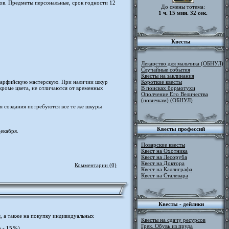
ов. Предметы персональные, срок годности 12
До смены тотема:
1 ч. 15 мин. 32 сек.
Квесты
Лекарство для мальчика (ОБНУЛ)
Случайные события
Квесты на заклинания
 дварфийскую мастерскую. При наличии шкур
Короткие квесты
кроме цвета, не отличаются от временных
В поисках бормотухи
Ополчение Его Величества
(новичкам) (ОБНУЛ)
ля создания потребуются все те же шкуры
Квесты профессий
екабря.
Поварские квесты
Квест на Охотника
Квест на Лесоруба
Квест на Доктора
Комментарии (0)
Квест на Каллиграфа
Квест на Сталевара
Квесты - дейлики
, а также на покупку индивидуальных
Квесты на сдачу ресурсов
Грек. Обувь из пруда
а - 15%
).