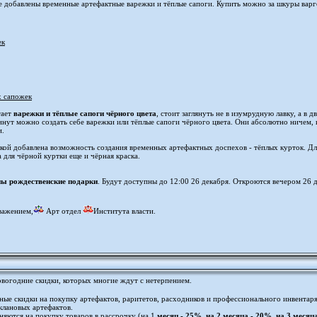
е добавлены временные артефактные варежки и тёплые сапоги. Купить можно за шкуры варг
ек
х сапожек
тает
варежки и тёплые сапоги чёрного цвета
, стоит заглянуть не в изумрудную лавку, а в
минут можно создать себе варежки или тёплые сапоги чёрного цвета. Они абсолютно ничем, 
и.
ской добавлена возможность создания временных артефактных доспехов - тёплых курток. Д
а для чёрной куртки еще и чёрная краска.
ы рождественские подарки
. Будут доступны до 12:00 26 декабря. Откроются вечером 26 д
важением,
Арт отдел
Института власти.
овогодние скидки, которых многие ждут с нетерпением.
ые скидки на покупку артефактов, раритетов, расходников и профессионального инвентаря
клановых артефактов.
няются на покупку товаров в рассрочку (на 1
месяц - 25%, на 2 месяца - 20%, на 3 месяц