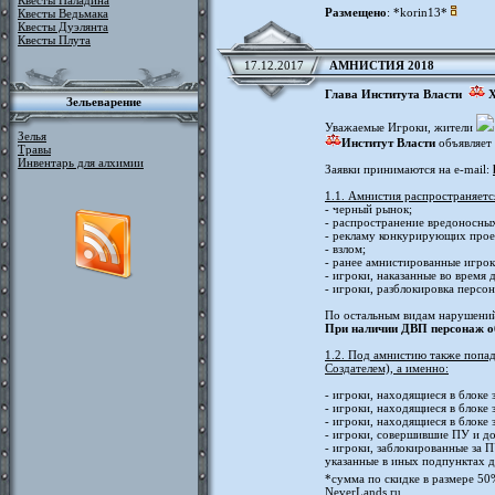
Квесты Паладина
Размещено
: *korin13*
Квесты Ведьмака
Квесты Дуэлянта
Квесты Плута
17.12.2017
АМНИСТИЯ 2018
Глава Института Власти
Х
Зельеварение
Уважаемые Игроки, жители
Зелья
Институт Власти
объявляет
Травы
Инвентарь для алхимии
Заявки принимаются на e-mail:
1.1. Амнистия распространяется
- черный рынок;
- распространение вредоносных
- рекламу конкурирующих прое
- взлом;
- ранее амнистированные игрок
- игроки, наказанные во время 
- игроки, разблокировка персо
По остальным видам нарушений
При наличии ДВП персонаж обя
1.2. Под амнистию также попад
Создателем), а именно:
- игроки, находящиеся в блоке
- игроки, находящиеся в блоке 
- игроки, находящиеся в блоке 
- игроки, совершившие ПУ и до
- игроки, заблокированные за 
указанные в иных подпунктах д
*сумма по скидке в размере 50
NeverLands.ru.