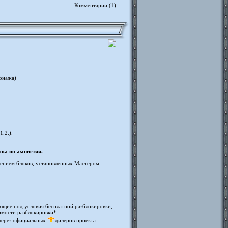
Комментарии (1)
онажа)
.2.).
ока по амнистии.
чением блоков, установленных Мастером
ающие под условия бесплатной разблокировки,
оимости разблокировки*
ерез официальных
дилеров проекта