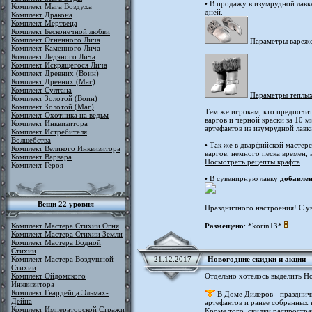
• В продажу в изумрудной лавк
Комплект Мага Воздуха
дней.
Комплект Дракона
Комплект Мертвеца
Комплект Бесконечной любви
Комплект Огненного Лича
Параметры вареж
Комплект Каменного Лича
Комплект Ледяного Лича
Комплект Искрящегося Лича
Комплект Древних (Воин)
Комплект Древних (Маг)
Комплект Султана
Параметры теплы
Комплект Золотой (Воин)
Комплект Золотой (Маг)
Тем же игрокам, кто предпочи
Комплект Охотника на ведьм
варгов и чёрной краски за 10 
Комплект Инквизитора
артефактов из изумрудной лавк
Комплект Истребителя
Волшебства
• Так же в дварфийской мастер
Комплект Великого Инквизитора
варгов, немного песка времен, 
Комплект Варвара
Посмотреть рецепты крафта
Комплект Героя
• В сувенирную лавку
добавлен
Вещи 22 уровня
Праздничного настроения! С у
Комплект Мастера Стихии Огня
Размещено
: *korin13*
Комплект Мастера Стихии Земли
Комплект Мастера Водной
Стихии
Комплект Мастера Воздушной
21.12.2017
Новогодние скидки и акции
Стихии
Комплект Ойдомского
Отдельно хотелось выделить Н
Инквизитора
Комплект Гвардейца Эльмах-
В Доме Дилеров - праздничн
Дейна
артефактов и ранее собранных 
Комплект Императорской Стражи
Кроме того, скидки распростра