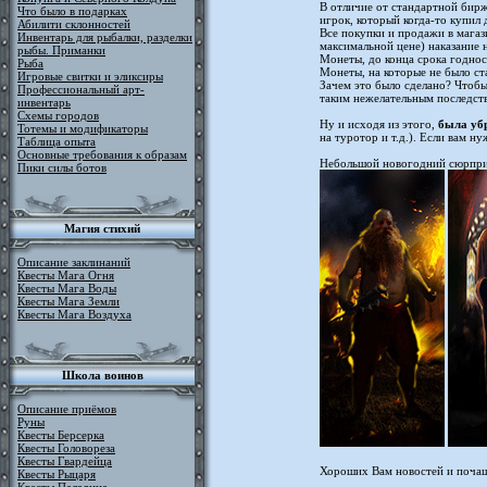
В отличие от стандартной биржи
Что было в подарках
игрок, который когда-то купил
Абилити склонностей
Все покупки и продажи в магаз
Инвентарь для рыбалки, разделки
максимальной цене) наказание н
рыбы. Приманки
Монеты, до конца срока годнос
Рыба
Монеты, на которые не было ста
Игровые свитки и эликсиры
Зачем это было сделано? Чтобы
Профессиональный арт-
таким нежелательным последст
инвентарь
Схемы городов
Ну и исходя из этого,
была убр
Тотемы и модификаторы
на туротор и т.д.). Если вам 
Таблица опыта
Основные требования к образам
Небольшой новогодний сюрприз
Пики силы ботов
Магия стихий
Описание заклинаний
Квесты Мага Огня
Квесты Мага Воды
Квесты Мага Земли
Квесты Мага Воздуха
Школа воинов
Описание приёмов
Руны
Квесты Берсерка
Квесты Головореза
Квесты Гвардейца
Хороших Вам новостей и почащ
Квесты Рыцаря