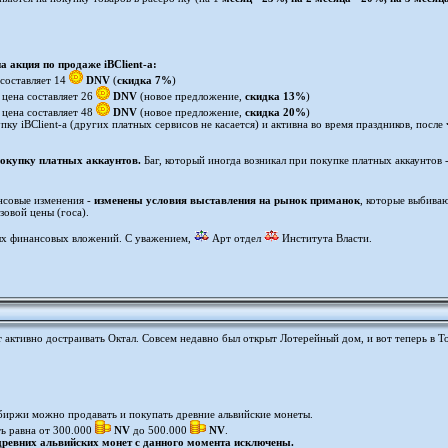
 акция по продаже iBClient-а:
 составляет 14
DNV
(
скидка 7%
)
 цена составляет 26
DNV
(новое предложение,
скидка 13%
)
 цена составляет 48
DNV
(новое предложение,
скидка 20%
)
пку iBClient-а (других платных сервисов не касается) и активна во время праздников, посл
окупку платных аккаунтов.
Баг, который иногда возникал при покупке платных аккаунтов -
нсовые изменения -
изменены условия выставления на рынок приманок
, которые выбиваю
зовой цены (госа).
ых финансовых вложений. С уважением,
Арт отдел
Института Власти.
ктивно достраивать Октал. Совсем недавно был открыт Лотерейный дом, и вот теперь в Т
биржи можно продавать и покупать древние альвийские монеты.
ь равна от 300.000
NV
до 500.000
NV
.
древних альвийских монет с данного момента исключены.