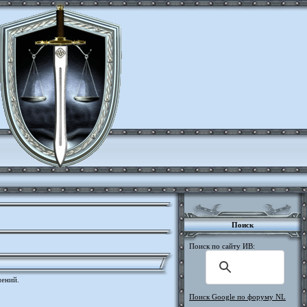
Поиск
Поиск по сайту ИВ:
чений.
Поиск Google по форуму NL