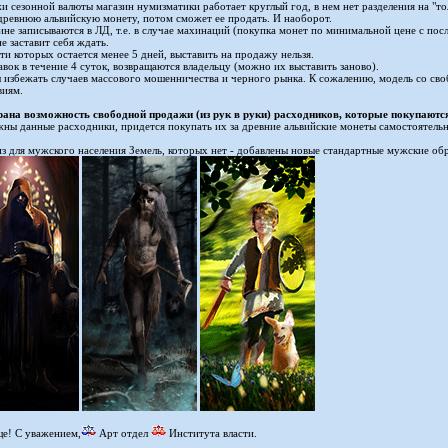
 сезонной валюты магазин нумизматики работает круглый год, в нем нет разделения на "толь
 древнюю альвийскую монету, потом сможет ее продать. И наоборот.
ине записываются в ЛД, т.е. в случае махинаций (покупка монет по минимальной цене с п
е заставит себя ждать.
ти которых остается менее 5 дней, выставить на продажу нельзя.
вок в течение 4 суток, возвращаются владельцу (можно их выставить заново).
 избежать случаев массового мошенничества и черного рынка. К сожалению, модель со св
виям.
ана возможность свободной продажи (из рук в руки) расходников, которые покупаютс
нужны данные расходники, придется покупать их за древние альвийские монеты самостоятельн
 для мужского населения Земель, которых нет - добавлены новые стандартные мужские обр
е! С уважением,
Арт отдел
Института власти.