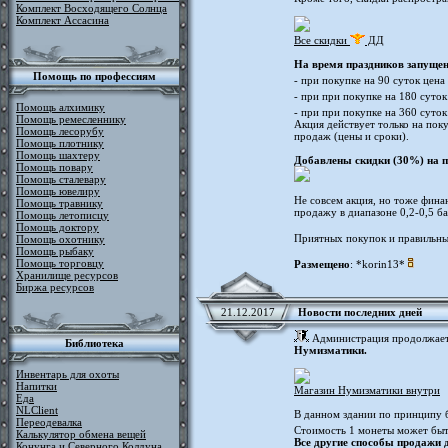
Комплект Восходящего Солнца
Комплект Ассасина
Все скидки
ДД
На время праздников запущена
Помощь по профессиям
- при покупке на 90 суток цена
- при при покупке на 180 суток
Помощь алхимику
- при при покупке на 360 суток
Помощь ремесленнику
Акция действует только на поку
Помощь лесорубу
продаж (цены и сроки).
Помощь плотнику
Помощь шахтеру
Добавлены скидки (30%) на п
Помощь повару
Помощь сталевару
Помощь ювелиру
Не совсем акция, но тоже фина
Помощь травнику
продажу в диапазоне 0,2-0,5 ба
Помощь летописцу
Помощь доктору
Приятных покупок и правильн
Помощь охотнику
Помощь рыбаку
Помощь торговцу
Размещено
: *korin13*
Хранилище ресурсов
Биржа ресурсов
21.12.2017
Новости последних дней
Администрация продолжает а
Библиотека
Нумизматики.
Инвентарь для охоты
Напитки
Магазин Нумизматики внутри
Еда
NLClient
В данном здании по принципу 
Переодевалка
Стоимость 1 монеты может быт
Калькулятор обмена вещей
Все другие способы продажи 
Конунга и Северного Колдуна