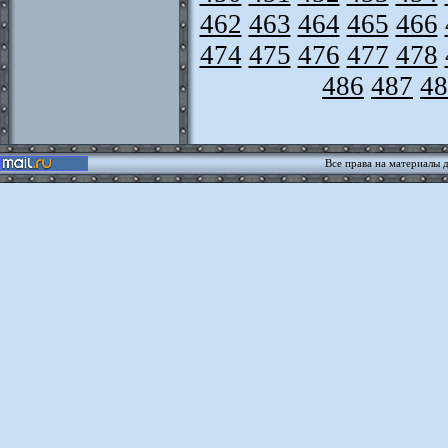
462
463
464
465
466
474
475
476
477
478
486
487
48
Все права на материалы 