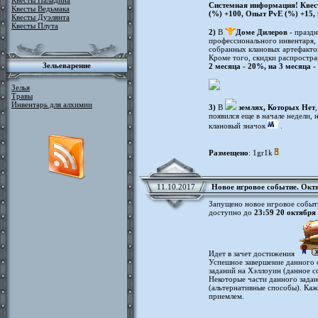
Квесты Паладина
Системная информация! Квест
Квесты Ведьмака
(%) +100, Опыт PvE (%) +15,
Квесты Дуэлянта
Квесты Плута
2)
В
Доме Дилеров
- праздн
профессионального инвентаря, 
собранных клановых артефакто
Кроме того, скидки распростра
Зельеварение
2 месяца - 20%, на 3 месяца 
Зелья
Травы
Инвентарь для алхимии
3)
В
землях, Которых Нет
появился еще в начале недели, 
клановый значок
.
Размещено
: 1gr1k
11.10.2017
Новое игровое событие. Окт
Запущено новое игровое событ
доступно до
23:59 20 октября 
Идет в зачет достижения
Успешное завершение данного 
заданий на Хэллоуин (данное с
Некоторые части данного зада
(альтернативные способы). Каж
приемлем.