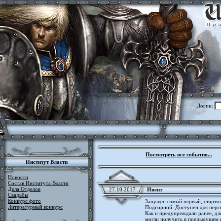
Логин:
Посмотреть все события...
Институт Власти
Новости
Состав Института Власти
Дела Отделов
27.10.2017
Ивент
Свадьбы
Конкурс фото
Запущен самый первый, стартов
Литературный конкурс
Подгорной. Доступен для перс
Как и предупреждали ранее, дл
могли получить в предыдущем 