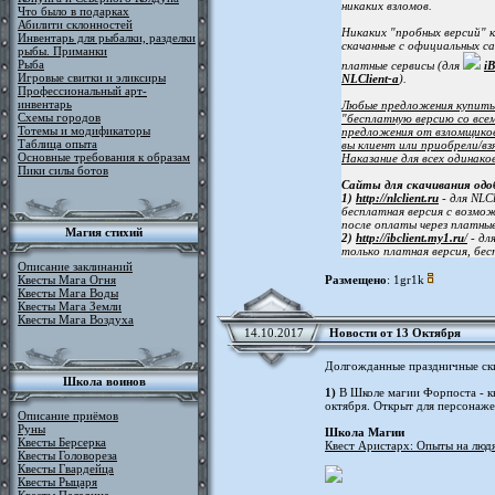
никаких взломов.
Что было в подарках
Абилити склонностей
Никаких "пробных версий" к
Инвентарь для рыбалки, разделки
скачанные с официальных с
рыбы. Приманки
Рыба
платные сервисы (для
iB
Игровые свитки и эликсиры
NLClient-a
).
Профессиональный арт-
инвентарь
Любые предложения купить 
Схемы городов
"бесплатную версию со все
Тотемы и модификаторы
предложения от взломщиков
Таблица опыта
вы клиент или приобрели/взя
Основные требования к образам
Наказание для всех одинако
Пики силы ботов
Сайты для скачивания одо
1)
http://nlclient.ru
- для NLCl
бесплатная версия с возм
после оплаты через платные
Магия стихий
2)
http://ibclient.my1.ru
/
- дл
только платная версия, бес
Описание заклинаний
Квесты Мага Огня
Размещено
: 1gr1k
Квесты Мага Воды
Квесты Мага Земли
Квесты Мага Воздуха
14.10.2017
Новости от 13 Октября
Долгожданные праздничные ск
Школа воинов
1)
В Школе магии Форпоста - кв
октября. Открыт для персонаже
Описание приёмов
Руны
Школа Магии
Квесты Берсерка
Квест Аристарх: Опыты на люд
Квесты Головореза
Квесты Гвардейца
Квесты Рыцаря