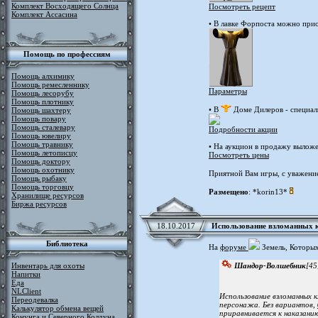
Комплект Восходящего Солнца
Посмотреть рецепт
Комплект Ассасина
• В лавке Форпоста можно при
Помощь по профессиям
Помощь алхимику
Помощь ремесленнику
Параметры
Помощь лесорубу
Помощь плотнику
• В
Доме Дилеров - специа
Помощь шахтеру
Помощь повару
Помощь сталевару
Подробности акции
Помощь ювелиру
Помощь травнику
• На аукцион в продажу выложе
Помощь летописцу
Посмотреть цены
Помощь доктору
Помощь охотнику
Приятной Вам игры, с уважени
Помощь рыбаку
Помощь торговцу
Размещено
: *korin13*
Хранилище ресурсов
Биржа ресурсов
18.10.2017
Использование взломанных 
Библиотека
На
форуме
Земель, Которы
Инвентарь для охоты
Шандор-Волшебник
[45
Напитки
Еда
NLClient
Использование взломанных 
Переодевалка
персонажа. Без вариантов,
Калькулятор обмена вещей
приравнивается к наказани
Конунга и Северного Колдуна