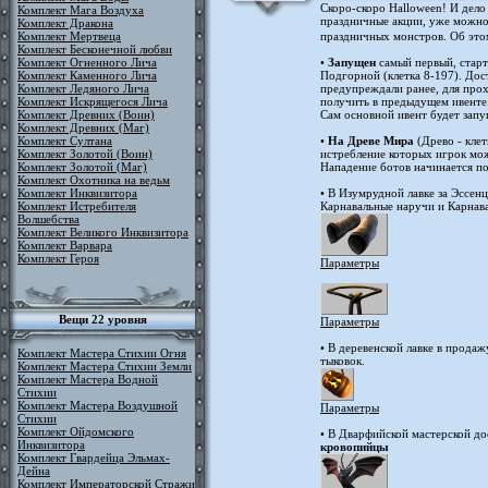
Скоро-скоро Halloween! И дело 
Комплект Мага Воздуха
праздничные акции, уже можно 
Комплект Дракона
Комплект Мертвеца
праздничных монстров. Об это
Комплект Бесконечной любви
Комплект Огненного Лича
•
Запущен
самый первый, стар
Комплект Каменного Лича
Подгорной (клетка 8-197). Дос
Комплект Ледяного Лича
предупреждали ранее, для про
Комплект Искрящегося Лича
получить в предыдущем ивенте
Комплект Древних (Воин)
Сам основной ивент будет зап
Комплект Древних (Маг)
Комплект Султана
•
На Древе Мира
(Древо - клет
Комплект Золотой (Воин)
истребление которых игрок мо
Комплект Золотой (Маг)
Нападение ботов начинается по
Комплект Охотника на ведьм
Комплект Инквизитора
• В Изумрудной лавке за Эссе
Комплект Истребителя
Карнавальные наручи и Карнав
Волшебства
Комплект Великого Инквизитора
Комплект Варвара
Комплект Героя
Параметры
Вещи 22 уровня
Параметры
• В деревенской лавке в прода
Комплект Мастера Стихии Огня
тыковок.
Комплект Мастера Стихии Земли
Комплект Мастера Водной
Стихии
Комплект Мастера Воздушной
Параметры
Стихии
Комплект Ойдомского
• В Дварфийской мастерской до
Инквизитора
кровопийцы
Комплект Гвардейца Эльмах-
Дейна
Комплект Императорской Стражи