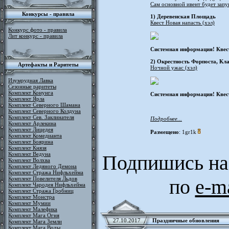
Сам основной ивент будет зап
Конкурсы - правила
1) Деревенская Площадь
Квест Новая напасть (хэл)
Конкурс фото - правила
Лит конкурс - правила
Системная информация! Квест
2) Окрестность Форпоста, Кл
Артефакты и Раритеты
Ночной ужас (хэл)
Изумрудная Лавка
Сезонные раритеты
Комплект Конунга
Системная информация! Квест
Комплект Ярла
Комплект Северного Шамана
Комплект Северного Колдуна
Комплект Сев. Заклинателя
Подробнее...
Комплект Арлекина
Комплект Лицедея
Размещено
: 1gr1k
Комплект Комедианта
Комплект Боярина
Комплект Князя
Комплект Ведуна
Подпишись на
Комплект Волхва
Комплект Ледяного Демона
Комплект Стража Нифльхейма
Комплект Повелителя Льдов
по
e-m
Комплект Чародея Нифльхейма
Комплект Стража Гробниц
Комплект Монстра
Комплект Мумии
Комплект Малефика
Комплект Мага Огня
27.10.2017
Праздничные обновления
Комплект Мага Земли
Комплект Мага Воды