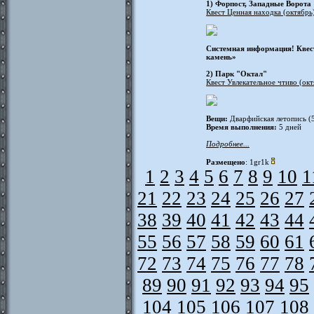
1) Форпост, Западные Ворота
Квест Ценная находка (октябрь
Системная информация! Квест
камень»
2) Парк "Октал"
Квест Увлекательное чтиво (окт
Вещи:
Дварфийская летопись (5
Время выполнения:
5 дней
Подробнее...
Размещено
: 1gr1k
1
2
3
4
5
6
7
8
9
10
1
21
22
23
24
25
26
27
38
39
40
41
42
43
44
55
56
57
58
59
60
61
72
73
74
75
76
77
78
89
90
91
92
93
94
95
104
105
106
107
108