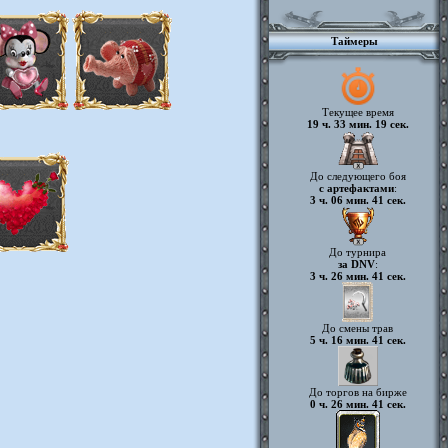
Таймеры
Текущее время
19 ч. 33 мин. 20 сек.
До следующего боя
с артефактами
:
3 ч. 06 мин. 40 сек.
До турнира
за DNV
:
3 ч. 26 мин. 40 сек.
До смены трав
5 ч. 16 мин. 40 сек.
До торгов на бирже
0 ч. 26 мин. 40 сек.