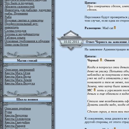
Цитата:
Что было в подарках
При совершении сделок, име
Абилити склонностей
сделок.
Инвентарь для рыбалки, разделки
рыбы. Приманки
Рыба
Персонажи будут проверяться д
Игровые свитки и эликсиры
том случае, если одна из стор
Профессиональный арт-
инвентарь
Размещено
: Mad cat
Схемы городов
Тотемы и модификаторы
Таблица опыта
Основные требования к образам
10.02.2011
Ответ Черного на заявление 
Пики силы ботов
На заявление Администрации вс
Цитата:
Черный
:
Ответ
Магия стихий
Когда я попросил свои деньги
Описание заклинаний
денег не увижу. Попытки объ
Квесты Мага Огня
наблюдал за покупками в теч
Квесты Мага Воды
уже на год и отнимать у них
Квесты Мага Земли
понимает и тем не менее, п
Квесты Мага Воздуха
Замечу, что капчу было заявл
МС
хоть и угрожает пост
деньги и еще обвинили в кид
Школа воинов
Стоило мне возобновлять о
Думать иногда надо, когда о
Описание приёмов
Сделаю скрин, а том мои то
Руны
Квесты Берсерка
К сожалению, пока диалога не п
Квесты Головореза
другой стороны, от этого страд
Квесты Гвардейца
Квесты Рыцаря