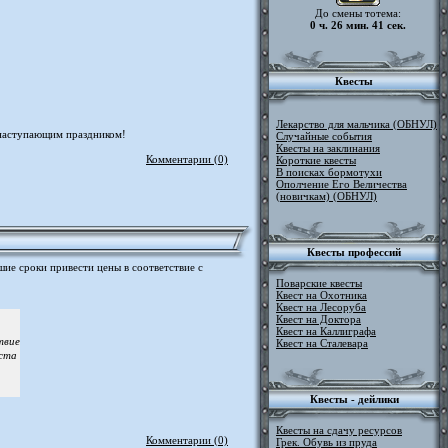
До смены тотема:
0 ч. 26 мин. 40 сек.
Квесты
Лекарство для мальчика (ОБНУЛ)
 наступающим праздником!
Случайные события
Квесты на заклинания
Комментарии (0)
Короткие квесты
В поисках бормотухи
Ополчение Его Величества
(новичкам) (ОБНУЛ)
Квесты профессий
шие сроки привести цены в соответствие с
Поварские квесты
Квест на Охотника
Квест на Лесоруба
Квест на Доктора
Квест на Каллиграфа
твие
Квест на Сталевара
оста
Квесты - дейлики
Квесты на сдачу ресурсов
Комментарии (0)
Грек. Обувь из пруда