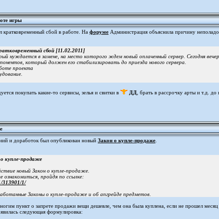
оте игры
л кратковременный сбой в работе. На
форуме
Администрация объяснила причину неполадок
ратковременный сбой [11.02.2011]
орый нуждается в замене, на место которого ждем новый оплаченный сервер. Сегодня вече
мпонентов, который должен его стабилизировать до приезда нового сервера.
аботе проекта
удование.
дуется покупать какие-то сервисы, зелья и свитки в
ДД
, брать в рассрочку арты и т.д. д
е
ний и доработок был опубликован новый
Закон о купле-продаже
.
о купле-продаже
йствие новый Закон о купле-продаже.
 ознакомиться, пройдя по ссылке:
1/313901/1/
работанные Законы о купле-продаже и об апгрейде предметов.
ногим пункт о запрете продажи вещи дешевле, чем она была куплена, если не прошел месяц 
оявилась следующая формулировка: