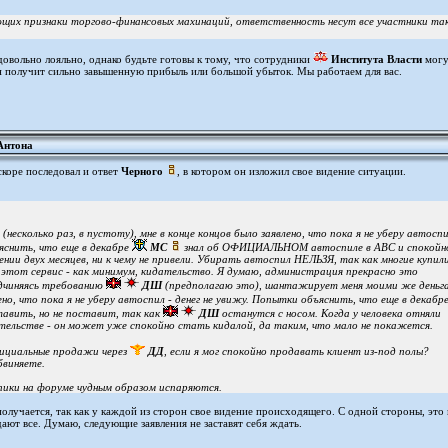
ющих признаки торгово-финансовых махинаций, ответственность несут все участники та
овольно лояльно, однако будьте готовы к тому, что сотрудники
Института Власти
могу
он получит сильно завышенную прибыль или большой убыток. Мы работаем для вас.
Антона
коре последовал и ответ
Черного
, в котором он изложил свое видение ситуации.
 (несколько раз, в пустоту), мне в конце концов было заявлено, что пока я не уберу автоспи
яснить, что еще в декабре
МС
знал об ОФИЦИАЛЬНОМ автоспиле в ABC и спокойн
ении двух месяцев, ни к чему не привели. Убирать автоспил НЕЛЬЗЯ, так как многие купил
 этот сервис - как минимум, кидательство. Я думаю, администрация прекрасно это
одчиняясь требованию
ДШ
(предполагаю это), шантажирует меня моими же деньг
ено, что пока я не уберу автоспил - денег не увижу. Попытки объяснить, что еще в декабр
авить, но не поставит, так как
ДШ
останутся с носом. Когда у человека отняли
ательстве - он может уже спокойно стать кидалой, да таким, что мало не покажется.
фициальные продажи через
ДД
, если я мог спокойно продавать клиент из-под полы?
бвиняете.
пики на форуме чудным образом испаряются.
олучается, так как у каждой из сторон свое видение происходящего. С одной стороны, это 
ают все. Думаю, следующие заявления не заставят себя ждать.