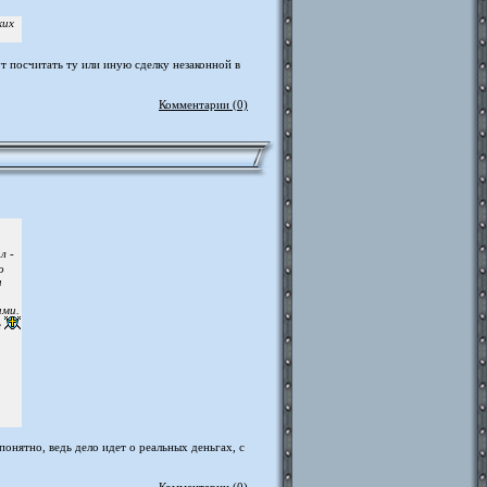
ких
т посчитать ту или иную сделку незаконной в
Комментарии (0)
л -
о
и
ами.
е
понятно, ведь дело идет о реальных деньгах, с