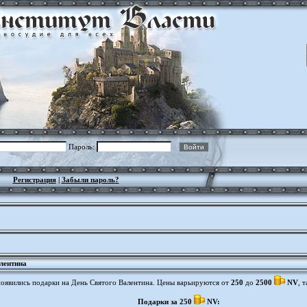
Пароль:
Регистрация
|
Забыли пароль?
лентина
появились подарки на День Святого Валентина. Цены варьируются от
250
до
2500
NV
, 
Подарки за 250
NV: