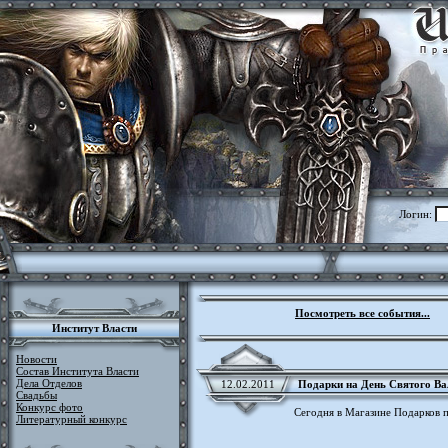
Логин:
Посмотреть все события...
Институт Власти
Новости
Состав Института Власти
Дела Отделов
12.02.2011
Подарки на День Святого Ва
Свадьбы
Конкурс фото
Сегодня в Магазине Подарков 
Литературный конкурс