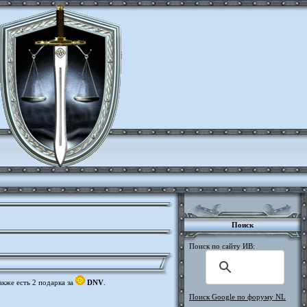
Поиск
Поиск по сайту ИВ:
также есть 2 подарка за
DNV
.
Поиск Google по форуму NL