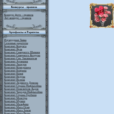
Конкурсы - правила
Конкурс фото - правила
Лит конкурс - правила
Артефакты и Раритеты
Изумрудная Лавка
Сезонные раритеты
Комплект Конунга
Комплект Ярла
Комплект Северного Шамана
Комплект Северного Колдуна
Комплект Сев. Заклинателя
Комплект Арлекина
Комплект Лицедея
Комплект Комедианта
Комплект Боярина
Комплект Князя
Комплект Ведуна
Комплект Волхва
Комплект Ледяного Демона
Комплект Стража Нифльхейма
Комплект Повелителя Льдов
Комплект Чародея Нифльхейма
Комплект Стража Гробниц
Комплект Монстра
Комплект Мумии
Комплект Малефика
Комплект Мага Огня
Комплект Мага Земли
Комплект Мага Воды