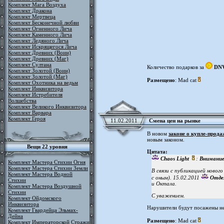
Комплект Мага Воздуха
Комплект Дракона
Комплект Мертвеца
Комплект Бесконечной любви
Комплект Огненного Лича
Комплект Каменного Лича
Комплект Ледяного Лича
Комплект Искрящегося Лича
Комплект Древних (Воин)
Комплект Древних (Маг)
Комплект Султана
Количество подарков за
DN
Комплект Золотой (Воин)
Комплект Золотой (Маг)
Размещено
: Mad cat
Комплект Охотника на ведьм
Комплект Инквизитора
Комплект Истребителя
Волшебства
Комплект Великого Инквизитора
Комплект Варвара
Комплект Героя
11.02.2011
Смена цен на рынке
В новом
законе о купле-прода
новым законом.
Вещи 22 уровня
Цитата:
Chaos Light
:
Внимание
Комплект Мастера Стихии Огня
Комплект Мастера Стихии Земли
В связи с публикацией новог
Комплект Мастера Водной
с оным). 15.02.2011
Отде
Стихии
и Октала.
Комплект Мастера Воздушной
Стихии
С уважением.
Комплект Ойдомского
Инквизитора
Нарушители будут посажены не 
Комплект Гвардейца Эльмах-
Дейна
Размещено
: Mad cat
Комплект Императорской Стражи