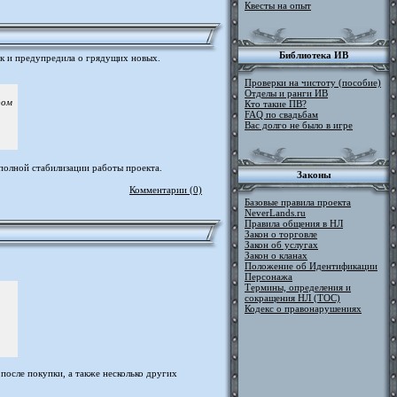
Квесты на опыт
Библиотека ИВ
 и предупредила о грядущих новых.
Проверки на чистоту (пособие)
Отделы и ранги ИВ
ром
Кто такие ПВ?
FAQ по свадьбам
Вас долго не было в игре
о полной стабилизации работы проекта.
Законы
Комментарии (0)
Базовые правила проекта
NeverLands.ru
Правила общения в НЛ
Закон о торговле
Закон об услугах
Закон о кланах
Положение об Идентификации
Персонажа
Термины, определения и
сокращения НЛ (ТОС)
Кодекс о правонарушениях
после покупки, а также несколько других