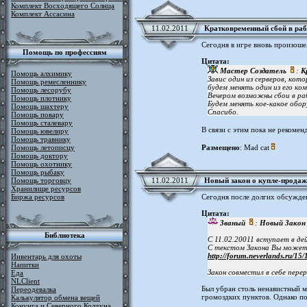
Комплект Восходящего Солнца
Комплект Ассасина
11.02.2011
Кратковременный сбой в раб
Сегодня в игре вновь произоше
Помощь по профессиям
Цитата:
Мастер Создатель
:
К
Помощь алхимику
Завис один из серверов, кот
Помощь ремесленнику
будем менять один из его ко
Помощь лесорубу
Вечером возможны сбои в р
Помощь плотнику
Будем менять кое-какое обор
Помощь шахтеру
Спасибо.
Помощь повару
Помощь сталевару
В связи с этим пока не рекомен
Помощь ювелиру
Помощь травнику
Помощь летописцу
Размещено
: Mad cat
Помощь доктору
Помощь охотнику
Помощь рыбаку
Помощь торговцу
11.02.2011
Новый закон о купле-продаж
Хранилище ресурсов
Биржа ресурсов
Сегодня после долгих обсужде
Цитата:
Званый
:
Новый Закон 
Библиотека
С 11.02.20011 вступает в де
С текстом Закона Вы можете
http://forum.neverlands.ru/15/
Инвентарь для охоты
Напитки
Закон совместил в себе пере
Еда
NLClient
Был убран столь ненавистный м
Переодевалка
громоздких пунктов. Однако п
Калькулятор обмена вещей
Конунга и Северного Колдуна