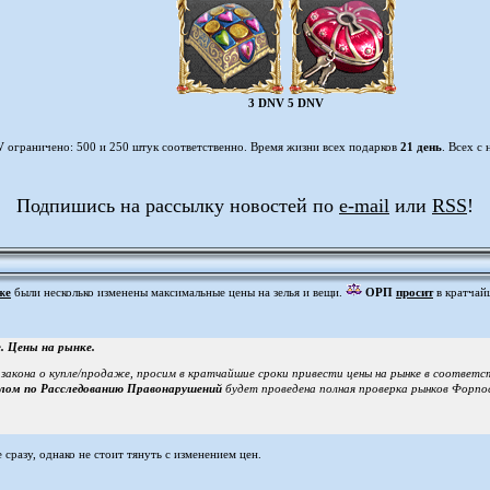
3 DNV 5 DNV
V
ограничено: 500 и 250 штук соответственно. Время жизни всех подарков
21 день
. Всех с
Подпишись на рассылку новостей по
e-mail
или
RSS
!
же
были несколько изменены максимальные цены на зелья и вещи.
ОРП
просит
в кратчай
. Цены на рынке.
о закона о купле/продаже, просим в кратчайшие сроки привести цены на рынке в соответс
лом по Расследованию Правонарушений
будет проведена полная проверка рынков Форп
сразу, однако не стоит тянуть с изменением цен.