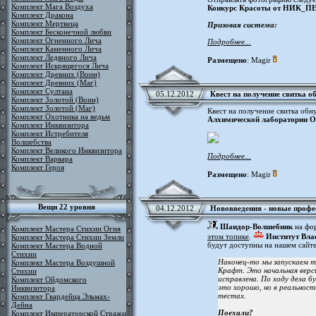
Комплект Мага Воздуха
Конкурс Красоты от НИК
Комплект Дракона
Комплект Мертвеца
Призовая система:
Комплект Бесконечной любви
Комплект Огненного Лича
Подробнее...
Комплект Каменного Лича
Комплект Ледяного Лича
Размещено
: Magir
Комплект Искрящегося Лича
Комплект Древних (Воин)
Комплект Древних (Маг)
Комплект Султана
05.12.2012
Квест на получение свитка о
Комплект Золотой (Воин)
Комплект Золотой (Маг)
Квест на получение свитка обну
Комплект Охотника на ведьм
Алхимической лаборатории О
Комплект Инквизитора
Комплект Истребителя
Волшебства
Комплект Великого Инквизитора
Подробнее...
Комплект Варвара
Комплект Героя
Размещено
: Magir
Вещи 22 уровня
04.12.2012
Нововведения - новые профес
Шандор-Волшебник
на фо
Комплект Мастера Стихии Огня
этом топике
.
Институт Вла
Комплект Мастера Стихии Земли
будут доступны на нашем сайте
Комплект Мастера Водной
Стихии
Наконец-то мы запускаем т
Комплект Мастера Воздушной
Крафт. Это начальная верс
Стихии
исправлена. По ходу дела б
Комплект Ойдомского
это хорошо, но в реальност
Инквизитора
тестах.
Комплект Гвардейца Эльмах-
Дейна
Поехали?
Комплект Императорской Стражи