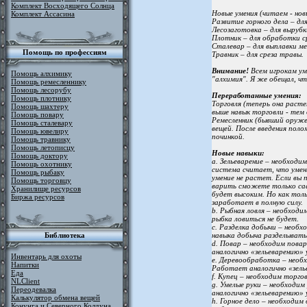
Комплект Восходящего Солнца
Новые умения (читаем - нов
Комплект Ассасина
Развитие горного дела – дл
Лесозаготовка – для вырубк
Плотник – для обработки ср
Сталевар – для выплавки ме
Помощь по профессиям
Травник – для среза травы.
Внимание!
Всем игрокам ум
Помощь алхимику
"алхимия". Я же обещал, ч
Помощь ремесленнику
Помощь лесорубу
Переработанные умения:
Помощь плотнику
Торговля (теперь она расте
Помощь шахтеру
выше навык торговли - тем
Помощь повару
Ремесленник (бывший оруже
Помощь сталевару
вещей. После введения пол
Помощь ювелиру
починкой.
Помощь травнику
Помощь летописцу
Новые навыки:
Помощь доктору
a. Зельеварение – необходим
Помощь охотнику
система считает, что умени
Помощь рыбаку
умение не растет. Если вы 
Помощь торговцу
варить сможете только саа
Хранилище ресурсов
будет высоким. Но как толь
Биржа ресурсов
заработает в полную силу.
b. Рыбная ловля – необходи
рыбка ловиться не будет.
c. Разделка добычи – необх
Библиотека
навыка добыча разделыватьс
d. Повар – необходим пова
аналогично «зельеварению» 
Инвентарь для охоты
e. Деревообработка – необ
Напитки
Работает аналогично «зель
Еда
f. Купец – необходим торго
NLClient
g. Умелые руки – необходи
Переодевалка
аналогично «зельеварению» 
Калькулятор обмена вещей
h. Горное дело – необходим
Конунга и Северного Колдуна