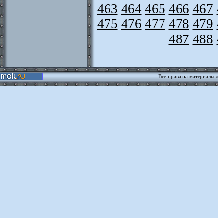
463
464
465
466
467
475
476
477
478
479
487
488
Все права на материалы 