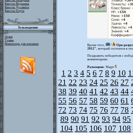
Квесты Паладина
Квесты Ведьмака
Квесты Дуэлянта
Квесты Плута
Зельеварение
Зелья
Травы
Инвентарь для алхимии
Кроме того,
Орк-разру
2012"
, который состоится в эт
Поздравить победителя с побед
комментариях.
Размещено
: Magir
1
2
3
4
5
6
7
8
9
10
1
21
22
23
24
25
26
27
38
39
40
41
42
43
44
55
56
57
58
59
60
61
72
73
74
75
76
77
78
89
90
91
92
93
94
95
104
105
106
107
108