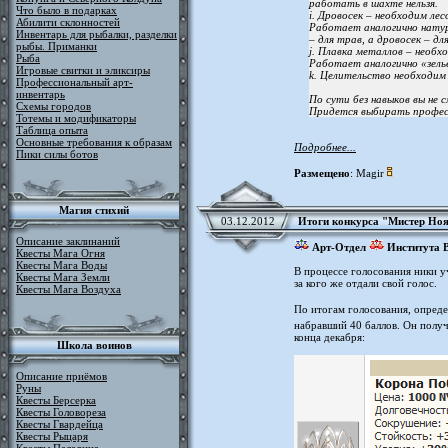
работать в шахте нельзя.
Что было в подарках
i. Дровосек – необходим ле
Абилити склонностей
Работает аналогично натур
Инвентарь для рыбалки, разделки
– для трав, а дровосек – для
рыбы. Приманки
j. Плавка металлов – необх
Рыба
Работает аналогично «зель
Игровые свитки и эликсиры
k. Целительство необходим
Профессиональный арт-
инвентарь
По сути без навыков вы не
Схемы городов
Придется выбирать профес
Тотемы и модификаторы
Таблица опыта
Основные требования к образам
Подробнее...
Пики силы ботов
Размещено
: Magir
Магия стихий
03.12.2012
Итоги конкурса "Мистер Ноя
Описание заклинаний
Арт-Отдел
Института 
Квесты Мага Огня
Квесты Мага Воды
В процессе голосования ники у
Квесты Мага Земли
за кого же отдали свой голос.
Квесты Мага Воздуха
По итогам голосования, опреде
набравший 40 баллов. Он полу
конца декабря:
Школа воинов
Описание приёмов
Руны
Квесты Берсерка
Квесты Головореза
Квесты Гвардейца
Квесты Рыцаря