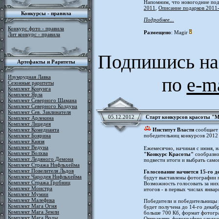
Напомним, что новогодние под
2011
,
Описание подарков 2011
Конкурсы - правила
Подробнее...
Конкурс фото - правила
Размещено
: Magir
Лит конкурс - правила
Подпишись на
Артефакты и Раритеты
Изумрудная Лавка
по
e-m
Сезонные раритеты
Комплект Конунга
Комплект Ярла
Комплект Северного Шамана
Комплект Северного Колдуна
Комплект Сев. Заклинателя
05.12.2012
Старт конкурсов красоты "М
Комплект Арлекина
Комплект Лицедея
Комплект Комедианта
Институт Власти
сообщает 
Комплект Боярина
победительниц конкурсов 2012
Комплект Князя
Комплект Ведуна
Ежемесячно, начиная с июня, 
Комплект Волхва
"Конкурс Красоты"
сообразно
Комплект Ледяного Демона
подвести итоги и выбрать само
Комплект Стража Нифльхейма
Комплект Повелителя Льдов
Голосование начнется 15-го д
Комплект Чародея Нифльхейма
будут выставлены фотографии 
Комплект Стража Гробниц
Возможность голосовать за них
Комплект Монстра
итогов - в первых числах январ
Комплект Мумии
Комплект Малефика
Победители и победительницы 
Комплект Мага Огня
будет получена до 14-го декаб
Комплект Мага Земли
больше 700 Кб, формат фотогра
Комплект Мага Воды
Отправлять фотографию следуе