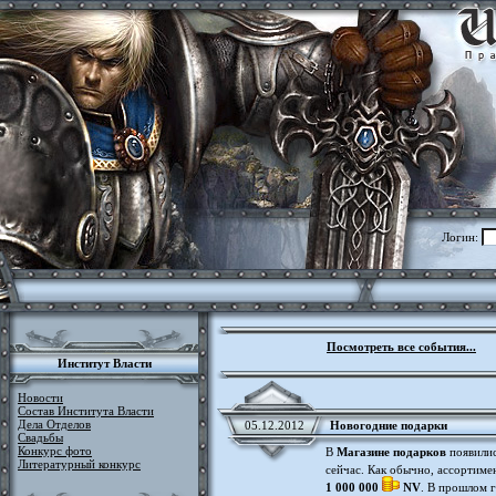
Логин:
Посмотреть все события...
Институт Власти
Новости
Состав Института Власти
Дела Отделов
05.12.2012
Новогодние подарки
Свадьбы
Конкурс фото
В
Магазине подарков
появилис
Литературный конкурс
сейчас. Как обычно, ассортиме
1 000 000
NV
. В прошлом г