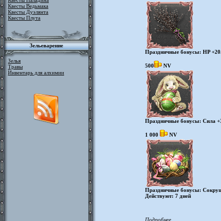
Квесты Паладина
Квесты Ведьмака
Квесты Дуэлянта
Квесты Плута
Зельеварение
Праздничные бонусы: HP +20.
Зелья
500
NV
Травы
Инвентарь для алхимии
Праздничные бонусы: Сила +3,
1 000
NV
Праздничные бонусы: Сокруше
Действуют: 7 дней
Подробнее...