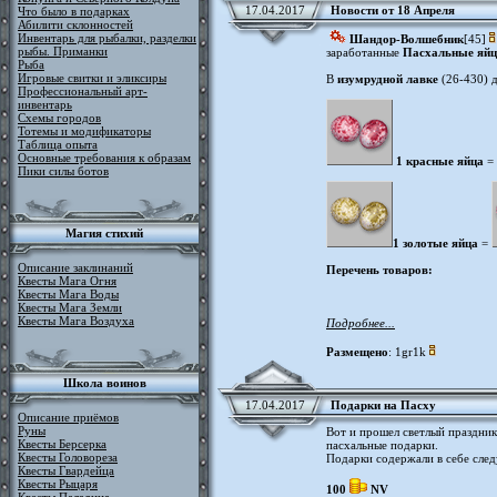
17.04.2017
Новости от 18 Апреля
Что было в подарках
Абилити склонностей
Инвентарь для рыбалки, разделки
Шандор-Волшебник
[45]
рыбы. Приманки
заработанные
Пасхальные яйц
Рыба
Игровые свитки и эликсиры
В
изумрудной лавке
(26-430) д
Профессиональный арт-
инвентарь
Схемы городов
Тотемы и модификаторы
Таблица опыта
Основные требования к образам
1 красные яйца
=
Пики силы ботов
Магия стихий
1 золотые яйца
=
Описание заклинаний
Перечень товаров:
Квесты Мага Огня
Квесты Мага Воды
Квесты Мага Земли
Квесты Мага Воздуха
Подробнее...
Размещено
: 1gr1k
Школа воинов
17.04.2017
Подарки на Пасху
Описание приёмов
Руны
Вот и прошел светлый праздни
Квесты Берсерка
пасхальные подарки.
Квесты Головореза
Подарки содержали в себе сле
Квесты Гвардейца
Квесты Рыцаря
100
NV