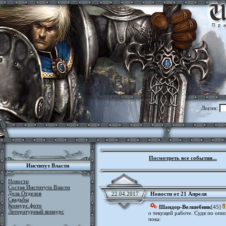
Логин:
Посмотреть все события...
Институт Власти
Новости
Состав Института Власти
Дела Отделов
22.04.2017
Новости от 21 Апреля
Свадьбы
Конкурс фото
Шандор-Волшебник
[45]
Литературный конкурс
о текущей работе. Судя по опи
пока: