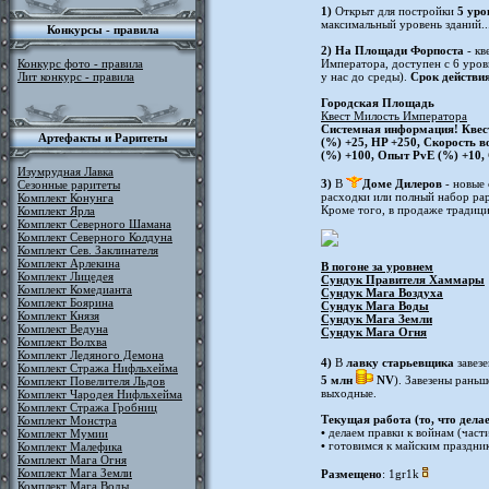
1)
Открыт для постройки
5 уро
максимальный уровень зданий..
Конкурсы - правила
2)
На Площади Форпоста
- кв
Конкурс фото - правила
Императора, доступен с 6 уров
Лит конкурс - правила
у нас до среды).
Срок действия
Городская Площадь
Квест Милость Императора
Системная информация! Квест
Артефакты и Раритеты
(%) +25, HP +250, Скорость 
(%) +100, Опыт PvE (%) +10, 
Изумрудная Лавка
3)
В
Доме Дилеров
- новые
Сезонные раритеты
расходки или полный набор рар
Комплект Конунга
Кроме того, в продаже тради
Комплект Ярла
Комплект Северного Шамана
Комплект Северного Колдуна
Комплект Сев. Заклинателя
Комплект Арлекина
В погоне за уровнем
Комплект Лицедея
Сундук Правителя Хаммары
Комплект Комедианта
Сундук Мага Воздуха
Комплект Боярина
Сундук Мага Воды
Комплект Князя
Сундук Мага Земли
Комплект Ведуна
Сундук Мага Огня
Комплект Волхва
Комплект Ледяного Демона
4)
В
лавку старьевщика
завез
Комплект Стража Нифльхейма
5 млн
NV
). Завезены раньш
Комплект Повелителя Льдов
выходные.
Комплект Чародея Нифльхейма
Комплект Стража Гробниц
Текущая работа (то, что дела
Комплект Монстра
•
делаем правки к войнам (част
Комплект Мумии
•
готовимся к майским праздник
Комплект Малефика
Комплект Мага Огня
Комплект Мага Земли
Размещено
: 1gr1k
Комплект Мага Воды