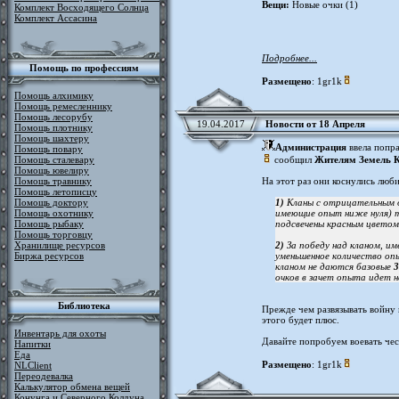
Вещи:
Новые очки (1)
Комплект Восходящего Солнца
Комплект Ассасина
Подробнее...
Помощь по профессиям
Размещено
: 1gr1k
Помощь алхимику
Помощь ремесленнику
Помощь лесорубу
19.04.2017
Новости от 18 Апреля
Помощь плотнику
Помощь шахтеру
Администрация
ввела попра
Помощь повару
Помощь сталевару
сообщил
Жителям Земель 
Помощь ювелиру
Помощь травнику
На этот раз они коснулись люб
Помощь летописцу
Помощь доктору
1)
Кланы с отрицательным о
Помощь охотнику
имеющие опыт ниже нуля) те
Помощь рыбаку
подсвечены красным цветом
Помощь торговцу
Хранилище ресурсов
2)
За победу над кланом, 
Биржа ресурсов
уменьшенное количество оп
кланом не даются базовые
3
очков в зачет опыта идет 
Библиотека
Прежде чем развязывать войну 
этого будет плюс.
Инвентарь для охоты
Давайте попробуем воевать чес
Напитки
Еда
Размещено
: 1gr1k
NLClient
Переодевалка
Калькулятор обмена вещей
Конунга и Северного Колдуна