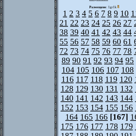
Размещено
: 1gr1k
1
2
3
4
5
6
7
8
9
10
1
21
22
23
24
25
26
27
38
39
40
41
42
43
44
55
56
57
58
59
60
61
72
73
74
75
76
77
78
89
90
91
92
93
94
95
104
105
106
107
108
116
117
118
119
120
128
129
130
131
132
140
141
142
143
144
152
153
154
155
156
164
165
166
[167]
1
175
176
177
178
179
187
188
189
190
191