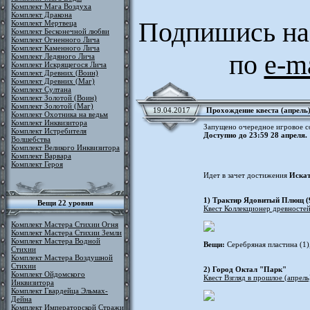
Комплект Мага Воздуха
Комплект Дракона
Подпишись на
Комплект Мертвеца
Комплект Бесконечной любви
Комплект Огненного Лича
Комплект Каменного Лича
по
e-m
Комплект Ледяного Лича
Комплект Искрящегося Лича
Комплект Древних (Воин)
Комплект Древних (Маг)
Комплект Султана
Комплект Золотой (Воин)
Комплект Золотой (Маг)
19.04.2017
Прохождение квеста (апрель
Комплект Охотника на ведьм
Комплект Инквизитора
Запущено очередное игровое 
Комплект Истребителя
Доступно до 23:59 28 апреля.
Волшебства
Комплект Великого Инквизитора
Комплект Варвара
Комплект Героя
Идет в зачет достижения
Искат
1)
Трактир Ядовитый Плющ (
Вещи 22 уровня
Квест Коллекционер древностей
Комплект Мастера Стихии Огня
Комплект Мастера Стихии Земли
Комплект Мастера Водной
Вещи:
Серебряная пластина (1),
Стихии
Комплект Мастера Воздушной
Стихии
2)
Город Октал "Парк"
Комплект Ойдомского
Квест Взгляд в прошлое (апрель
Инквизитора
Комплект Гвардейца Эльмах-
Дейна
Комплект Императорской Стражи