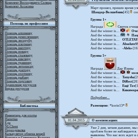
Комплект Восходящего Солнца
Комплект Ассасина
Март прошел, пришло время уз
Шандор-Волшебник
[45]
соо
Группа 1+
Помощь по профессиям
Награда
Свиток очищ
And the winner is....
Оче
Помощь алхимику
And the winner is....
Пац
Помощь ремесленнику
And the winner is....
OTLETAY
Помощь лесорубу
And the winner is....
AbsoluteS
Помощь плотнику
Помощь шахтеру
And the winner is....
-Aleks-
[16
Помощь повару
Помощь сталевару
Группа 5+
Помощь ювелиру
Помощь травнику
Помощь летописцу
Награда
Дар Иланы
Помощь доктору
And the winner is....
моз
Помощь охотнику
And the winner is....
Tanysha
[2
Помощь рыбаку
Помощь торговцу
And the winner is....
DiRect
[20
Хранилище ресурсов
And the winner is....
Ещё Тот
[
Биржа ресурсов
And the winner is....
Кикимор
Подробнее...
Размещено
: *korin13*
Библиотека
Инвентарь для охоты
Напитки
01.04.2015
О компенсациях
Еда
NLClient
Уже 2 дня, затаив дыхание, мы
Переодевалка
проблем более не наблюдается. 
Калькулятор обмена вещей
выявлены. Что нас всех ждет в 
Конунга и Северного Колдуна