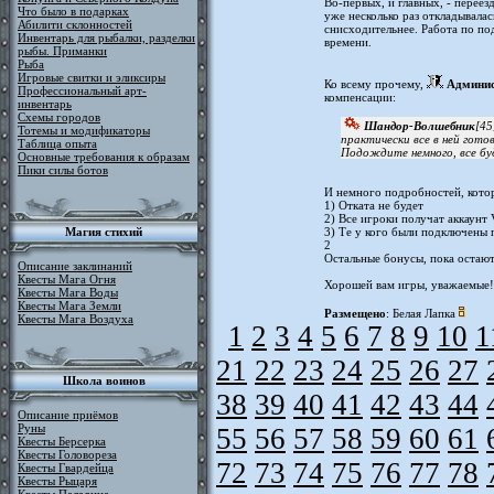
Во-первых, и главных, - переез
Что было в подарках
уже несколько раз откладывалас
Абилити склонностей
снисходительнее. Работа по под
Инвентарь для рыбалки, разделки
времени.
рыбы. Приманки
Рыба
Игровые свитки и эликсиры
Ко всему прочему,
Админи
Профессиональный арт-
компенсации:
инвентарь
Схемы городов
Шандор-Волшебник
[45
Тотемы и модификаторы
практически все в ней готов
Таблица опыта
Подождите немного, все бу
Основные требования к образам
Пики силы ботов
И немного подробностей, кото
1) Отката не будет
2) Все игроки получат аккаунт 
Магия стихий
3) Те у кого были подключены 
2
Остальные бонусы, пока остают
Описание заклинаний
Квесты Мага Огня
Хорошей вам игры, уважаемые!
Квесты Мага Воды
Квесты Мага Земли
Размещено
: Белая Лапка
Квесты Мага Воздуха
1
2
3
4
5
6
7
8
9
10
1
21
22
23
24
25
26
27
Школа воинов
38
39
40
41
42
43
44
Описание приёмов
Руны
55
56
57
58
59
60
61
Квесты Берсерка
Квесты Головореза
72
73
74
75
76
77
78
Квесты Гвардейца
Квесты Рыцаря