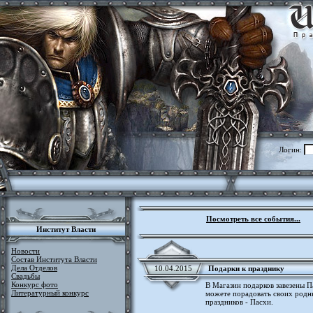
Логин:
Посмотреть все события...
Институт Власти
Новости
Состав Института Власти
Дела Отделов
10.04.2015
Подарки к празднику
Свадьбы
Конкурс фото
В Магазин подарков завезены 
Литературный конкурс
можете порадовать своих родны
праздников - Пасхи.