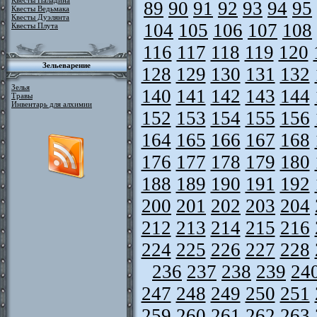
Квесты Паладина
89
90
91
92
93
94
95
Квесты Ведьмака
Квесты Дуэлянта
104
105
106
107
108
Квесты Плута
116
117
118
119
120
Зельеварение
128
129
130
131
132
Зелья
140
141
142
143
144
Травы
Инвентарь для алхимии
152
153
154
155
156
164
165
166
167
168
176
177
178
179
180
188
189
190
191
192
200
201
202
203
204
212
213
214
215
216
224
225
226
227
228
236
237
238
239
24
247
248
249
250
251
259
260
261
262
263