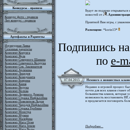
Конкурсы - правила
Будут ли подарки открываться 
новостей от
Администраци
Конкурс фото - правила
Лит конкурс - правила
Приятной Вам игры, с уважени
Размещено
: *korin13*
Артефакты и Раритеты
Подпишись на
Изумрудная Лавка
Сезонные раритеты
Комплект Конунга
Комплект Ярла
по
e-m
Комплект Северного Шамана
Комплект Северного Колдуна
Комплект Сев. Заклинателя
Комплект Арлекина
Комплект Лицедея
Комплект Комедианта
07.04.2015
Немного о новшествах клан
Комплект Боярина
Комплект Князя
Недавно в игровой процесс был
Комплект Ведуна
почти для всех кланов станет 
Комплект Волхва
большинства кланов, которые у
Комплект Ледяного Демона
возможность восстановить HP, 
Комплект Стража Нифльхейма
и предлагается поговорить боле
Комплект Повелителя Льдов
Комплект Чародея Нифльхейма
Комплект Стража Гробниц
Комплект Монстра
Комплект Мумии
Комплект Малефика
Комплект Мага Огня
Комплект Мага Земли
Подробнее...
Комплект Мага Воды