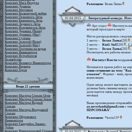
Комплект Мага Воздуха
Размещено
: Белая Лапка
Комплект Дракона
Комплект Мертвеца
Комплект Бесконечной любви
Комплект Огненного Лича
01.04.2015
Литературный конкурс. Итог
Комплект Каменного Лича
Комплект Ледяного Лича
Арт отдел
Института вл
Комплект Искрящегося Лича
который проходил в марте.
Комплект Древних (Воин)
Комплект Древних (Маг)
Места распределились следующ
Комплект Султана
1 место -
Белая Лапка
[20]
Комплект Золотой (Воин)
2 место -
KinG SizE
[20]
,
С 
Комплект Золотой (Маг)
Комплект Охотника на ведьм
3 место -
Белая Лапка
[20]
Комплект Инквизитора
Посмотреть все работы можно
Комплект Истребителя
Волшебства
Институт Власти
поздравля
Комплект Великого Инквизитора
Комплект Варвара
Начинается прием работ на апр
Комплект Героя
мини-сочинение на тему "Как 
атаками"
. Формат -
эссе
, про
композиции.
Один автор может выставить на
Вещи 22 уровня
должны быть связаны между соб
допускается связь между произ
месяцы).
Комплект Мастера Стихии Огня
Комплект Мастера Стихии Земли
Комплект Мастера Водной
Ваши произведения отправляйт
Стихии
ao.neverlands@gmail.com
с тем
Комплект Мастера Воздушной
ПЕРСОНАЖА
".
Стихии
Комплект Ойдомского
Размещено
: *korin13*
Инквизитора
Комплект Гвардейца Эльмах-
Дейна
Комплект Императорской Стражи
01.04.2015
Результаты Золотой Лотереи.