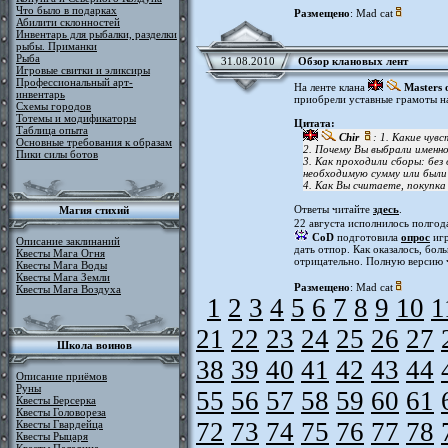
Что было в подарках
Размещено
: Mad cat
Абилити склонностей
Инвентарь для рыбалки, разделки
рыбы. Приманки
Рыба
31.08.2010
Обзор клановых лент
Игровые свитки и эликсиры
Профессиональный арт-
На ленте клана
Masters 
инвентарь
приобрели уставные грамоты на
Схемы городов
Тотемы и модификаторы
Цитата:
Таблица опыта
Chir
: 1. Какие чув
Основные требования к образам
2. Почему Вы выбрали именн
Пики силы ботов
3. Как проходили сборы: без
необходимую сумму или был
4. Как Вы считаете, покупка
Ответы читайте
здесь
.
Магия стихий
22 августа исполнилось полгод
CoD
подготовила
опрос
игр
Описание заклинаний
дать отпор. Как оказалось, бо
Квесты Мага Огня
отрицательно. Полную версию
Квесты Мага Воды
Квесты Мага Земли
Размещено
: Mad cat
Квесты Мага Воздуха
1
2
3
4
5
6
7
8
9
10
1
21
22
23
24
25
26
27
Школа воинов
38
39
40
41
42
43
44
Описание приёмов
Руны
55
56
57
58
59
60
61
Квесты Берсерка
Квесты Головореза
72
73
74
75
76
77
78
Квесты Гвардейца
Квесты Рыцаря