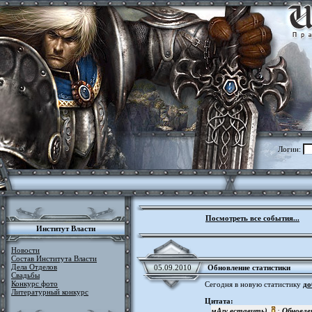
Логин:
Посмотреть все события...
Институт Власти
Новости
Состав Института Власти
Дела Отделов
05.09.2010
Обновление статистики
Свадьбы
Конкурс фото
Сегодня в новую статистику
до
Литературный конкурс
Цитата:
мАгу вставить)
:
Обновле