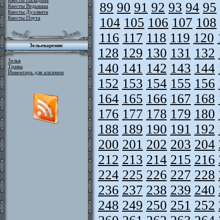
Квесты Паладина
89
90
91
92
93
94
95
Квесты Ведьмака
Квесты Дуэлянта
Квесты Плута
104
105
106
107
108
116
117
118
119
120
Зельеварение
128
129
130
131
132
Зелья
140
141
142
143
144
Травы
Инвентарь для алхимии
152
153
154
155
156
164
165
166
167
168
176
177
178
179
180
188
189
190
191
192
200
201
202
203
204
212
213
214
215
216
224
225
226
227
228
236
237
238
239
240
248
249
250
251
252