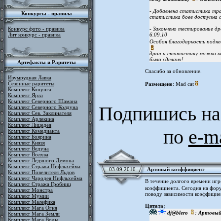
- Добавлена статистика тр
Конкурсы - правила
статистика боев доступна с
Конкурс фото - правила
- Закончено тестирование д
Лит конкурс - правила
6.09.10
Особоя благодарность подн
дроп и статистику можно как
было сделано!
Артефакты и Раритеты
Спасибо за обновление.
Изумрудная Лавка
Сезонные раритеты
Размещено
: Mad cat
Комплект Конунга
Комплект Ярла
Комплект Северного Шамана
Подпишись на
Комплект Северного Колдуна
Комплект Сев. Заклинателя
Комплект Арлекина
Комплект Лицедея
по
e-m
Комплект Комедианта
Комплект Боярина
Комплект Князя
Комплект Ведуна
Комплект Волхва
Комплект Ледяного Демона
Комплект Стража Нифльхейма
03.09.2010
Артовый коэффициент
Комплект Повелителя Льдов
Комплект Чародея Нифльхейма
В течение долгого времени игр
Комплект Стража Гробниц
коэффициента. Сегодня на фо
Комплект Монстра
поводу зависимости коэффициен
Комплект Мумии
Комплект Малефика
Цитата:
Комплект Мага Огня
dj@blero
:
Артовый
Комплект Мага Земли
Комплект Мага Воды