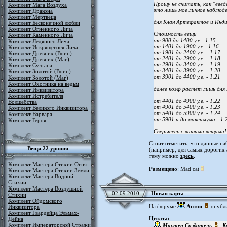
Прошу не считать, как "введ
Комплект Мага Воздуха
это лишь моё личное наблюде
Комплект Дракона
Комплект Мертвеца
для Клан Артефактов и Инд
Комплект Бесконечной любви
Комплект Огненного Лича
Стоимость вещи
Комплект Каменного Лича
от 900 до 1400 у.е - 1.15
Комплект Ледяного Лича
от 1401 до 1900 у.е - 1.16
Комплект Искрящегося Лича
от 1901 до 2400 у.е. - 1.17
Комплект Древних (Воин)
от 2401 до 2900 у.е. - 1.18
Комплект Древних (Маг)
от 2901 до 3400 у.е. - 1.19
Комплект Султана
от 3401 до 3900 у.е. - 1.20
Комплект Золотой (Воин)
от 3901 до 4400 у.е. - 1.21
Комплект Золотой (Маг)
Комплект Охотника на ведьм
далее коэф растёт лишь для
Комплект Инквизитора
Комплект Истребителя
от 4401 до 4900 у.е. - 1.22
Волшебства
от 4901 до 5400 у.е. - 1.23
Комплект Великого Инквизитора
от 5401 до 5900 у.е. - 1.24
Комплект Варвара
от 5901 и до максимума - 1.
Комплект Героя
Сверьтесь с вашими вещами!
Стоит отметить, что данные н
Вещи 22 уровня
(например, для самых дорогих
тему можно
здесь
.
Комплект Мастера Стихии Огня
Размещено
: Mad cat
Комплект Мастера Стихии Земли
Комплект Мастера Водной
Стихии
Комплект Мастера Воздушной
02.09.2010
Новая карта
Стихии
Комплект Ойдомского
На форуме
Антон
опубл
Инквизитора
Комплект Гвардейца Эльмах-
Цитата:
Дейна
Комплект Императорской Стражи
Мастер Создатель
:
К