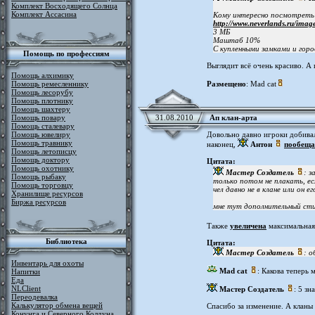
Комплект Восходящего Солнца
Комплект Ассасина
Кому интересно посмотреть
http://www.neverlands.ru/imag
3 МБ
Маштаб 10%
С купленными замками и гор
Помощь по профессиям
Выглядит всё очень красиво. А 
Помощь алхимику
Помощь ремесленнику
Размещено
: Mad cat
Помощь лесорубу
Помощь плотнику
Помощь шахтеру
Помощь повару
31.08.2010
Ап клан-арта
Помощь сталевару
Помощь ювелиру
Довольно давно игроки добивал
Помощь травнику
наконец,
Антон
пообеща
Помощь летописцу
Помощь доктору
Цитата:
Помощь охотнику
Мастер Создатель
: з
Помощь рыбаку
только потом не плакать, ес
Помощь торговцу
чел давно не в клане или он е
Хранилище ресурсов
Биржа ресурсов
мне тут дополнительный сти
Также
увеличена
максимальная
Библиотека
Цитата:
Мастер Создатель
: о
Инвентарь для охоты
Mad cat
: Какова теперь
Напитки
Еда
NLClient
Мастер Создатель
: 5 зн
Переодевалка
Калькулятор обмена вещей
Спасибо за изменение. А клан
Конунга и Северного Колдуна