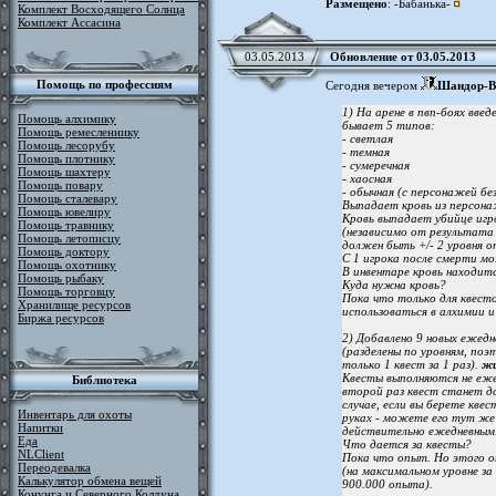
Размещено
: -Бабанька-
Комплект Восходящего Солнца
Комплект Ассасина
03.05.2013
Обновление от 03.05.2013
Помощь по профессиям
Сегодня вечером
Шандор-В
1) На арене в пвп-боях введ
Помощь алхимику
бывает 5 типов:
Помощь ремесленнику
- светлая
Помощь лесорубу
- темная
Помощь плотнику
- сумеречная
Помощь шахтеру
- хаосная
Помощь повару
- обычная (с персонажей бе
Помощь сталевару
Выпадает кровь из персон
Помощь ювелиру
Кровь выпадает убийце игр
Помощь травнику
(независимо от результата 
Помощь летописцу
должен быть +/- 2 уровня о
Помощь доктору
С 1 игрока после смерти мо
Помощь охотнику
В инвентаре кровь находитс
Помощь рыбаку
Куда нужна кровь?
Помощь торговцу
Пока что только для квест
Хранилище ресурсов
использоваться в алхимии и
Биржа ресурсов
2) Добавлено 9 новых ежедн
(разделены по уровням, по
только 1 квест за 1 раз).
жи
Квесты выполняются не ежед
Библиотека
второй раз квест станет до
случае, если вы берете кве
Инвентарь для охоты
руках - можете его тут же
Напитки
действительно ежедневным
Еда
Что дается за квесты?
NLClient
Пока что опыт. Но этого оп
Переодевалка
(на максимальном уровне з
Калькулятор обмена вещей
900.000 опыта).
Конунга и Северного Колдуна