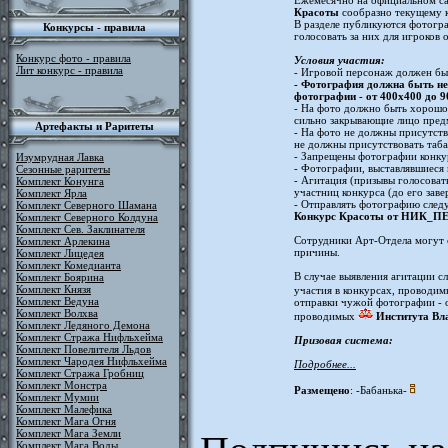
Ежемесячно на официальном с
Красоты
сообразно текущему к
В разделе публикуются фотогра
Конкурсы - правила
голосовать за них для игроков 
Конкурс фото - правила
Условия участия:
Лит конкурс - правила
- Игровой персонаж должен быт
- Фотография должна быть не
фотографии - от 400x400 до 9
- На фото должно быть хорошо
сильно закрывающие лицо предм
Артефакты и Раритеты
- На фото не должны присутств
не должны присутствовать таба
- Запрещены фотографии конкур
Изумрудная Лавка
- Фотографии, выставлявшиеся
Сезонные раритеты
- Агитация (призывы голосоват
Комплект Конунга
участниц конкурса (до его зав
Комплект Ярла
- Отправлять фотографию след
Комплект Северного Шамана
Конкурс Красоты от НИК
Комплект Северного Колдуна
Комплект Сев. Заклинателя
Сотрудники Арт-Отдела могут 
Комплект Арлекина
причины.
Комплект Лицедея
Комплект Комедианта
В случае выявления агитации с
Комплект Боярина
Комплект Князя
участия в конкурсах, проводи
Комплект Ведуна
отправки чужой фотографии - о
Комплект Волхва
проводимых
Института Вл
Комплект Ледяного Демона
Комплект Стража Нифльхейма
Призовая система:
Комплект Повелителя Льдов
Комплект Чародея Нифльхейма
Подробнее...
Комплект Стража Гробниц
Комплект Монстра
Размещено
: -Бабанька-
Комплект Мумии
Комплект Малефика
Комплект Мага Огня
Комплект Мага Земли
Комплект Мага Воды