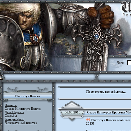
Логин:
Посмотреть все события...
Институт Власти
Новости
Состав Института Власти
Дела Отделов
06.05.2013
Старт Конкурса Красоты Ми
Свадьбы
Конкурс фото
Институт Власти
сообщает 
Литературный конкурс
2013
!