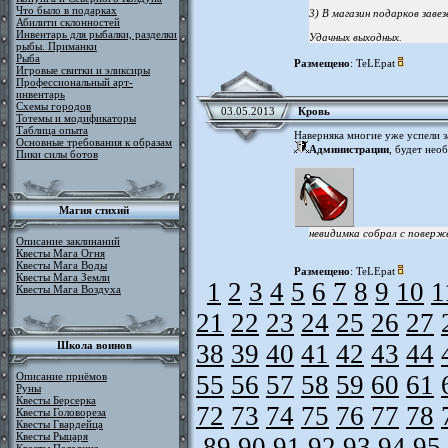
Что было в подарках
3) В магазин подарков завез
Абилити склонностей
Инвентарь для рыбалки, разделки
Удачных выходных.
рыбы. Приманки
Рыба
Размещено
: TeLEpat
Игровые свитки и эликсиры
Профессиональный арт-
инвентарь
Схемы городов
03.05.2013
Кровь
Тотемы и модификаторы
Таблица опыта
Наверняка многие уже успели з
Основные требования к образам
Администрации
, будет нео
Пики силы ботов
Магия стихий
невидимка собрал с поверже
Описание заклинаний
Квесты Мага Огня
Квесты Мага Воды
Размещено
: TeLEpat
Квесты Мага Земли
1
2
3
4
5
6
7
8
9
10
1
Квесты Мага Воздуха
21
22
23
24
25
26
27
Школа воинов
38
39
40
41
42
43
44
Описание приёмов
55
56
57
58
59
60
61
Руны
Квесты Берсерка
72
73
74
75
76
77
78
Квесты Головореза
Квесты Гвардейца
Квесты Рыцаря
89
90
91
92
93
94
95