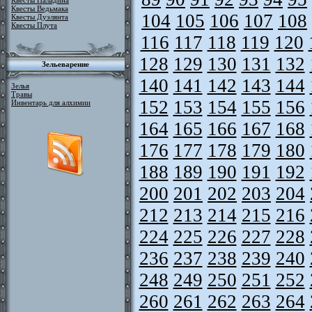
Квесты Паладина
Квесты Ведьмака
104
105
106
107
108
Квесты Дуэлянта
Квесты Плута
116
117
118
119
120
128
129
130
131
132
Зельеварение
140
141
142
143
144
Зелья
Травы
152
153
154
155
156
Инвентарь для алхимии
164
165
166
167
168
176
177
178
179
180
188
189
190
191
192
200
201
202
203
204
212
213
214
215
216
224
225
226
227
228
236
237
238
239
240
248
249
250
251
252
260
261
262
263
264