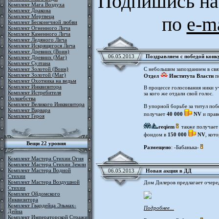
Подпишись на
Комплект Мага Воздуха
Комплект Дракона
Комплект Мертвеца
по
e-m
Комплект Бесконечной любви
Комплект Огненного Лича
Комплект Каменного Лича
Комплект Ледяного Лича
Комплект Искрящегося Лича
Комплект Древних (Воин)
06.05.2013
Поздравляем с победой конк
Комплект Древних (Маг)
Комплект Султана
Комплект Золотой (Воин)
С небольшим запозданием в св
Комплект Золотой (Маг)
Отдел
Института Власти
по
Комплект Охотника на ведьм
Комплект Инквизитора
В процессе голосования ники у
Комплект Истребителя
за кого же отдали свой голос.
Волшебства
Комплект Великого Инквизитора
В упорной борьбе за титул по
Комплект Варвара
получает
40 000
NV
и прав
Комплект Героя
reqiem
также получает 
фондом в
150 000
NV
, кот
Вещи 22 уровня
Размещено
: -Бабанька-
Комплект Мастера Стихии Огня
Комплект Мастера Стихии Земли
Комплект Мастера Водной
06.05.2013
Новая акция в ДД
Стихии
Комплект Мастера Воздушной
Дом Дилеров предлагает очере
Стихии
Комплект Ойдомского
Инквизитора
Комплект Гвардейца Эльмах-
Подробнее...
Дейна
Комплект Императорской Стражи