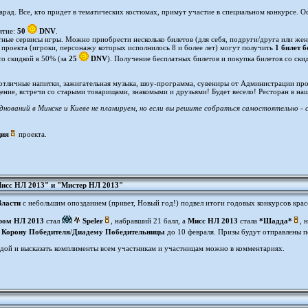
арад. Все, кто придет в тематических костюмах, примут участие в специальном конкурсе. 
ятие:
50
DNV
.
тные сервисы игры. Можно приобрести несколько билетов (для себя, подруги/друга или жен
проекта (игроки, персонажу которых исполнилось 8 и более лет) могут получить
1 билет 
 со скидкой в 50% (за
25
DNV
). Получение бесплатных билетов и покупка билетов со ски
 отличные напитки, зажигательная музыка, шоу-программа, сувениры от Администрации пр
щение, встречи со старыми товарищами, знакомыми и друзьями! Будет весело! Ресторан в на
днований в Минске и Киеве не планируем, но если вы решите собраться самостоятельно -
ция
проекта.
Мисс НЛ 2013" и "Мистер НЛ 2013"
Власти
с небольшим опозданием (привет, Новый год!) подвел итоги годовых конкурсов кра
ром НЛ 2013
стал
Speler
, набравший 21 балл, а
Мисс НЛ 2013
стала
*Шадда*
, 
ь
Корону Победителя
/
Диадему Победительницы
до 10 февраля. Призы будут отправлены п
дой и высказать комплименты всем участникам и участницам можно в комментариях.