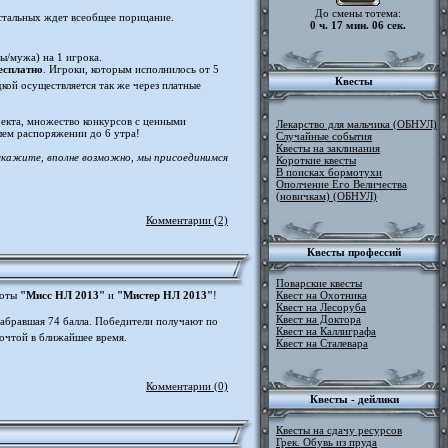
До смены тотема:
Остальных ждет всеобщее порицание.
0 ч. 17 мин. 06 сек.
ы/мужа) на 1 игрока.
бесплатно
. Игроки, которым исполнилось от 5
Квесты
дкой осуществляется так же через платные
оекта, множество конкурсов с ценными
Лекарство для мальчика (ОБНУЛ)
шем распоряжении до 6 утра!
Случайные события
Квесты на заклинания
 скажите, вполне возможно, мы присоединимся
Короткие квесты
В поисках бормотухи
Ополчение Его Величества
(новичкам) (ОБНУЛ)
Комментарии (2)
Квесты профессий
Поварские квесты
соты
"Мисс НЛ 2013"
и
"Мистер НЛ 2013"
!
Квест на Охотника
Квест на Лесоруба
Квест на Доктора
набравшая 74 балла. Победители получают по
Квест на Каллиграфа
очтой в ближайшее время.
Квест на Сталевара
Комментарии (0)
Квесты - дейлики
Квесты на сдачу ресурсов
Грек. Обувь из пруда