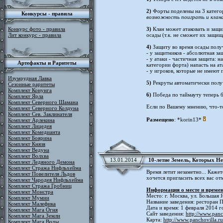
2)
Форты поделены на 3 категор
Конкурсы - правила
возможность поиграть и клана
Конкурс фото - правила
3)
Клан может атаковать и защи
Лит конкурс - правила
осады (т.к. не сможет их защищ
4)
Защиту во время осады полу
- у защитников - абсолютная за
- у атаки - частичная защита: 
Артефакты и Раритеты
категории форта) напасть на а
- у игроков, которые не имеют
Изумрудная Лавка
5)
Рекруты автоматически получ
Сезонные раритеты
Комплект Конунга
6)
Победа по таймауту теперь бу
Комплект Ярла
Комплект Северного Шамана
Если по Вашему мнению, что-то
Комплект Северного Колдуна
Комплект Сев. Заклинателя
Размещено
: *korin13*
Комплект Арлекина
Комплект Лицедея
Комплект Комедианта
Комплект Боярина
Комплект Князя
Комплект Ведуна
Комплект Волхва
13.01.2014
10-летие Земель, Которых Не
Комплект Ледяного Демона
Комплект Стража Нифльхейма
Время летит незаметно... Кажет
Комплект Повелителя Льдов
хочется пригласить всех вас о
Комплект Чародея Нифльхейма
Комплект Стража Гробниц
Информация о месте и времен
Комплект Монстра
Место: г. Москва, ул. Большая 
Комплект Мумии
Название заведения: ресторан 
Комплект Малефика
Дата и время: 1 февраля 2014 г
Комплект Мага Огня
Сайт заведения:
http://www.panc
Комплект Мага Земли
Карта:
http://www.panchovilla.r
Комплект Мага Воды