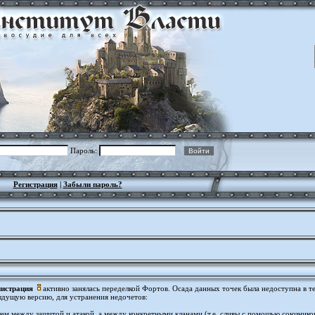
Пароль:
Регистрация
|
Забыли пароль?
истрация
активно занялась переделкой Фортов. Осада данных точек была недоступна в т
ыдущую версию, для устранения недочетов:
щем между защитой и атакой, а между конкретными кланами (т.е. сливы с помощью союзников