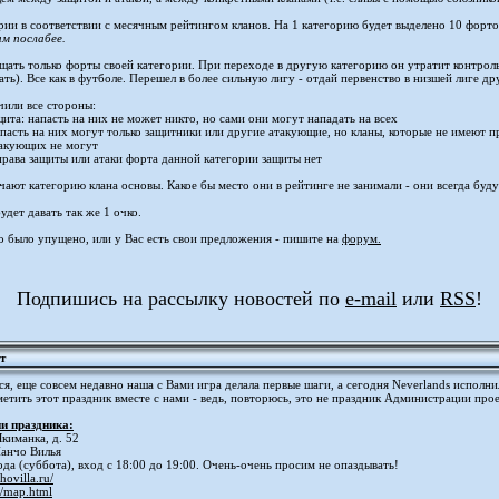
ии в соответствии с месячным рейтингом кланов. На 1 категорию будет выделено 10 фортов,
м послабее.
щать только форты своей категории. При переходе в другую категорию он утратит контро
ать). Все как в футболе. Перешел в более сильную лигу - отдай первенство в низшей лиге др
чили все стороны:
щита: напасть на них не может никто, но сами они могут нападать на всех
напасть на них могут только защитники или другие атакующие, но кланы, которые не имеют п
такующих не могут
 права защиты или атаки форта данной категории защиты нет
ают категорию клана основы. Какое бы место они в рейтинге не занимали - они всегда буд
дет давать так же 1 очко.
 было упущено, или у Вас есть свои предложения - пишите на
форум.
Подпишись на рассылку новостей по
e-mail
или
RSS
!
т
ся, еще совсем недавно наша с Вами игра делала первые шаги, а сегодня Neverlands исполни
тметить этот праздник вместе с нами - ведь, повторюсь, это не праздник Администрации про
и праздника:
Якиманка, д. 52
Панчо Вилья
ода (суббота), вход с 18:00 до 19:00. Очень-очень просим не опаздывать!
hovilla.ru/
u/map.html