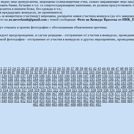
видно лицо конкурсантки, запрещены солнцезащитные очки, сильно закрывающие лицо предм
овать банки, бутылки и т.п. со спиртосодержащими напитками, не должны присутствовать т
санток в нижнем белье, без одежды и т.п.;
 в предыдущих конкурсах, не принимаются;
ь за конкретную участницу) запрещена, раскрытие ников участниц конкурса (до его заверше
ует на
ao.neverlands@gmail.com
с темой сообщения:
Фото на Конкурс Красоты от НИ
ут отказать в приеме фотографии с обоснованным объяснением причины.
ледует предупреждение, в случае рецидива - отстранение от участия в конкурсах, проводи
ужой фотографии - отстранение от участия в конкурсах и других мероприятиях, проводим
21
22
23
24
25
26
27
28
29
30
31
32
33
34
35
36
37
38
39
40
41
42
43
44
45
46
47
48
49
50
84
85
86
87
88
89
90
91
92
93
94
95
96
97
98
99
100
101
102
103
104
105
106
107
108
109
3
134
135
136
137
138
139
140
141
142
143
144
145
146
147
148
149
150
151
152
153
154
8
179
180
181
182
183
184
185
186
187
188
189
190
191
192
193
194
195
196
197
198
199
3
224
225
226
227
228
229
230
231
232
233
234
235
236
237
238
239
240
241
242
243
244
8
269
270
271
272
273
274
275
276
277
278
279
280
281
282
283
284
285
286
287
288
289
3
314
315
316
317
318
319
320
321
322
323
324
325
326
327
328
329
330
331
332
333
334
8
359
360
361
362
363
364
365
366
367
368
369
370
371
372
373
374
375
376
377
378
379
3
404
405
406
407
408
409
410
411
412
413
414
415
416
417
418
419
420
421
422
423
424
8
449
450
451
452
453
454
455
456
457
458
459
460
461
462
463
464
465
466
467
468
469
482
483
484
485
486
487
488
489
490
491
492