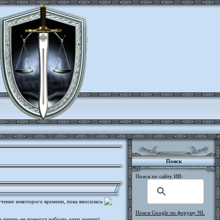
Поиск
Поиск по сайту ИВ:
ечение некоторого времени, пока вносилась
Поиск Google по форуму NL
 теперь не помогут набрать очки защите).