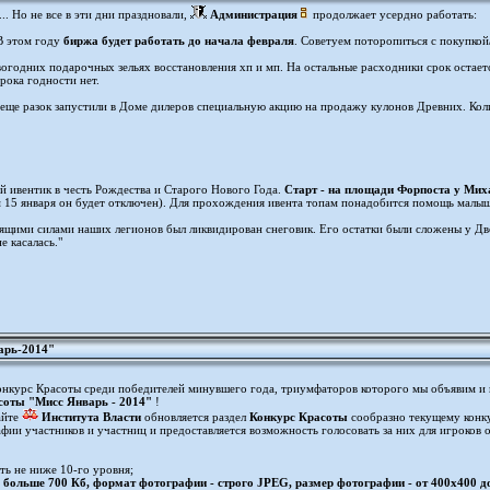
. Но не все в эти дни праздновали,
Администрация
продолжает усердно работать:
В этом году
биржа будет работать до начала февраля
. Советуем поторопиться с покупкой
огодних подарочных зельях восстановления хп и мп. На остальные расходники срок остается
рока годности нет.
ще разок запустили в Доме дилеров специальную акцию на продажу кулонов Древних. Коли
 ивентик в честь Рождества и Старого Нового Года.
Старт - на площади Форпоста у Мих
 15 января он будет отключен). Для прохождения ивента топам понадобится помощь малыше
ящими силами наших легионов был ликвидирован снеговик. Его остатки были сложены у Дв
е касалась."
арь-2014"
Конкурс Красоты среди победителей минувшего года, триумфаторов которого мы объявим и
соты "Мисс Январь - 2014"
!
айте
Института Власти
обновляется раздел
Конкурс Красоты
сообразно текущему конку
фии участников и участниц и предоставляется возможность голосовать за них для игроков о
ь не ниже 10-го уровня;
 больше 700 Кб, формат фотографии - строго JPEG, размер фотографии - от 400x400 д