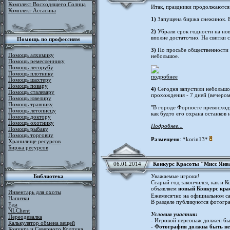
Комплект Восходящего Солнца
Итак, праздники продолжаются..
Комплект Ассасина
1)
Запущена биржа снежинок. 
2)
Убрали срок годности на нов
вполне достаточно. На свитки с
Помощь по профессиям
3)
По просьбе общественности е
Помощь алхимику
небольшое.
Помощь ремесленнику
Помощь лесорубу
Помощь плотнику
подробнее
Помощь шахтеру
Помощь повару
4)
Сегодня запустили небольшой
Помощь сталевару
прохождения - 7 дней (вечером
Помощь ювелиру
Помощь травнику
"В городе Форпосте превосход
Помощь летописцу
как будто его охрана останков н
Помощь доктору
Помощь охотнику
Подробнее...
Помощь рыбаку
Помощь торговцу
Размещено
: *korin13*
Хранилище ресурсов
Биржа ресурсов
06.01.2014
Конкурс Красоты "Мисс Янв
Библиотека
Уважаемые игроки!
Старый год закончился, как и 
объявляем
новый Конкурс кра
Инвентарь для охоты
Ежемесячно на официальном с
Напитки
В разделе публикуются фотогра
Еда
NLClient
Условия участия:
Переодевалка
- Игровой персонаж должен быт
Калькулятор обмена вещей
- Фотография должна быть не
Конунга и Северного Колдуна