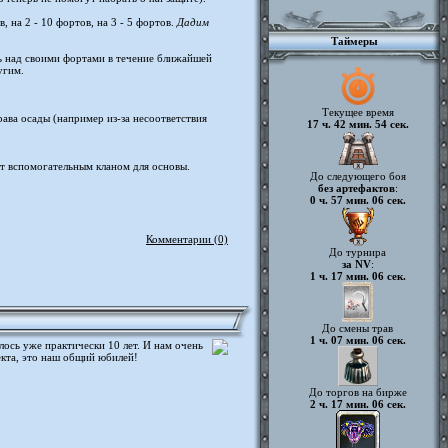
 на 2 - 10 фортов, на 3 - 5 фортов.
Дадим
Таймеры
ль над своими фортами в течение ближайшей
угим.
Текущее время
рава осады (например из-за несоответствия
17 ч. 42 мин. 54 сек.
ут вспомогательным кланом для основы.
До следующего боя
без артефактов
:
0 ч. 57 мин. 06 сек.
Комментарии (0)
До турнира
за NV
:
1 ч. 17 мин. 06 сек.
До смены трав
1 ч. 07 мин. 06 сек.
лось уже практически 10 лет. И нам очень
екта, это наш общий юбилей!
До торгов на бирже
2 ч. 17 мин. 06 сек.