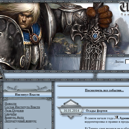
Логин:
Посмотреть все события...
Институт Власти
Новости
Состав Института Власти
Дела Отделов
16.01.2014
Осады фортов
Свадьбы
Конкурс фото
В самом начале года
Админ
Литературный конкурс
корректировка и правки в пред
1)
Теперь счет ведется не в об