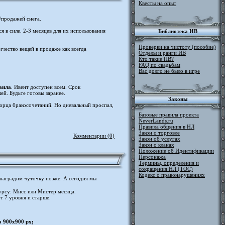
Квесты на опыт
/продажей снега.
 в силе. 2-3 месяцев для их использования
Библиотека ИВ
Проверки на чистоту (пособие)
чество вещей в продаже как всегда
Отделы и ранги ИВ
Кто такие ПВ?
FAQ по свадьбам
Вас долго не было в игре
аила
. Ивент доступен всем. Срок
й. Будьте готовы заранее.
Законы
орца бракосочетаний. Но дневальный проспал,
Базовые правила проекта
NeverLands.ru
Правила общения в НЛ
Закон о торговле
Комментарии (0)
Закон об услугах
Закон о кланах
Положение об Идентификации
Персонажа
Термины, определения и
сокращения НЛ (ТОС)
Кодекс о правонарушениях
 наградим чуточку позже. А сегодня мы
рсу: Мисс или Мистер месяца.
т 7 уровня и старше.
о 900х900 px;