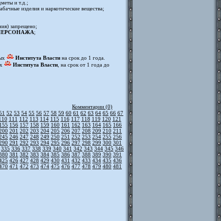
еты и т.д.;
абачные изделия и наркотические вещества;
ния) запрещено;
К_ПЕРСОНАЖА
;
мых
Института Власти
на срок до 1 года.
ых
Института Власти
, на срок от 1 года до
Комментарии (0)
51
52
53
54
55
56
57
58
59
60
61
62
63
64
65
66
67
110
111
112
113
114
115
116
117
118
119
120
121
155
156
157
158
159
160
161
162
163
164
165
166
200
201
202
203
204
205
206
207
208
209
210
211
245
246
247
248
249
250
251
252
253
254
255
256
290
291
292
293
294
295
296
297
298
299
300
301
335
336
337
338
339
340
341
342
343
344
345
346
380
381
382
383
384
385
386
387
388
389
390
391
425
426
427
428
429
430
431
432
433
434
435
436
470
471
472
473
474
475
476
477
478
479
480
481