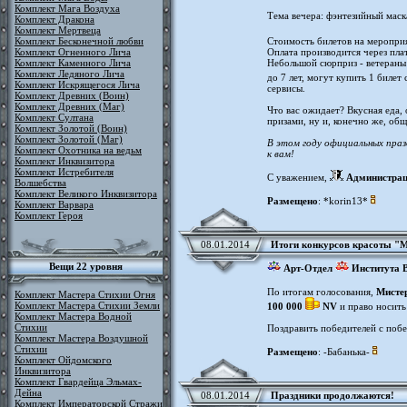
Комплект Мага Воздуха
Тема вечера: фэнтезийный маск
Комплект Дракона
Комплект Мертвеца
Комплект Бесконечной любви
Стоимость билетов на меропри
Комплект Огненного Лича
Оплата производится через пла
Комплект Каменного Лича
Небольшой сюрприз - ветераны 
Комплект Ледяного Лича
до 7 лет, могут купить 1 билет
Комплект Искрящегося Лича
сервисы.
Комплект Древних (Воин)
Комплект Древних (Маг)
Что вас ожидает? Вкусная еда,
Комплект Султана
призами, ну и, конечно же, об
Комплект Золотой (Воин)
Комплект Золотой (Маг)
В этом году официальных праз
Комплект Охотника на ведьм
к вам!
Комплект Инквизитора
Комплект Истребителя
С уважением,
Администра
Волшебства
Комплект Великого Инквизитора
Размещено
: *korin13*
Комплект Варвара
Комплект Героя
08.01.2014
Итоги конкурсов красоты "
Вещи 22 уровня
Арт-Отдел
Института 
По итогам голосования,
Мисте
Комплект Мастера Стихии Огня
Комплект Мастера Стихии Земли
100 000
NV
и право носит
Комплект Мастера Водной
Стихии
Поздравить победителей с побе
Комплект Мастера Воздушной
Стихии
Размещено
: -Бабанька-
Комплект Ойдомского
Инквизитора
Комплект Гвардейца Эльмах-
Дейна
08.01.2014
Праздники продолжаются!
Комплект Императорской Стражи