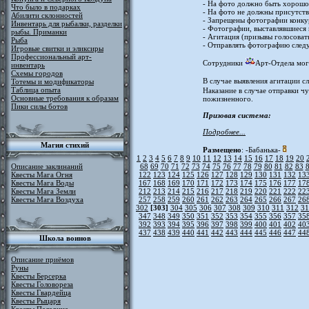
- На фото должно быть хорошо 
Что было в подарках
- На фото не должны присутств
Абилити склонностей
- Запрещены фотографии конкур
Инвентарь для рыбалки, разделки
- Фотографии, выставлявшиеся
рыбы. Приманки
- Агитация (призывы голосоват
Рыба
- Отправлять фотографию след
Игровые свитки и эликсиры
Профессиональный арт-
Сотрудники
Арт-Отдела мог
инвентарь
Схемы городов
В случае выявления агитации с
Тотемы и модификаторы
Таблица опыта
Наказание в случае отправки ч
Основные требования к образам
пожизненного.
Пики силы ботов
Призовая система:
Подробнее...
Магия стихий
Размещено
: -Бабанька-
1
2
3
4
5
6
7
8
9
10
11
12
13
14
15
16
17
18
19
20
Описание заклинаний
68
69
70
71
72
73
74
75
76
77
78
79
80
81
82
83
Квесты Мага Огня
122
123
124
125
126
127
128
129
130
131
132
13
Квесты Мага Воды
167
168
169
170
171
172
173
174
175
176
177
17
Квесты Мага Земли
212
213
214
215
216
217
218
219
220
221
222
22
Квесты Мага Воздуха
257
258
259
260
261
262
263
264
265
266
267
26
302
[303]
304
305
306
307
308
309
310
311
312
31
347
348
349
350
351
352
353
354
355
356
357
35
392
393
394
395
396
397
398
399
400
401
402
40
437
438
439
440
441
442
443
444
445
446
447
44
Школа воинов
Описание приёмов
Руны
Квесты Берсерка
Квесты Головореза
Квесты Гвардейца
Квесты Рыцаря