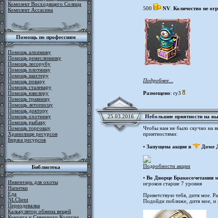
Комплект Восходящего Солнца
500
NV
.
Количество не ог
Комплект Ассасина
Помощь по профессиям
Помощь алхимику
Помощь ремесленнику
Помощь лесорубу
Помощь плотнику
Помощь шахтеру
Подробнее...
Помощь повару
Помощь сталевару
Помощь ювелиру
Размещено
: ry3
Помощь травнику
Помощь летописцу
Помощь доктору
Помощь охотнику
25.03.2016
Небольшие приятности на в
Помощь рыбаку
Помощь торговцу
Чтобы нам не было скучно на 
Хранилище ресурсов
приятностями:
Биржа ресурсов
•
Запущена акция в
Доме 
Подробности акции
Библиотека
•
Во Дворце Бракосочетания м
Инвентарь для охоты
игроков старше 7 уровня
Напитки
Еда
Приветствую тебя, дитя мое. Р
NLClient
Подойди поближе, дитя мое, и 
Переодевалка
Калькулятор обмена вещей
Конунга и Северного Колдуна