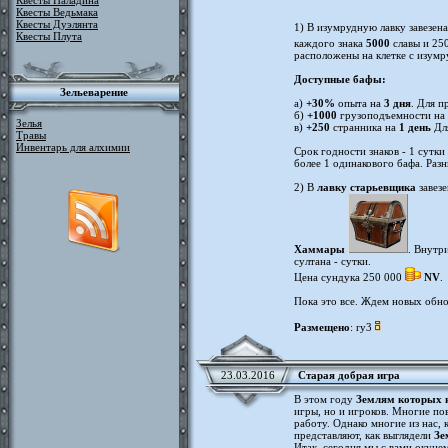
Квесты Паладина
Квесты Ведьмака
Квесты Дуэлянта
1) В изумрудную лавку завезен
Квесты Плута
каждого знака
5000
славы и 25
расположены на клетке с изумр
Доступные бафы:
Зельеварение
а)
+30%
опыта на
3 дня
. Для 
б)
+1000
грузоподъемности на
Зелья
в)
+250
странника на
1 день
Дл
Травы
Инвентарь для алхимии
Срок годности знаков - 1 сутки
более 1 одинакового бафа. Раз
2) В
лавку старьевщика
завезе
Хаммары
. Внутр
султана - сутки.
Цена сундука 250 000
NV
.
Пока это все. Ждем новых обно
Размещено
: ry3
23.03.2016
Старая добрая игра
В этом году
Землям которых 
игры, но и игроков. Многие по
работу. Однако многие из нас, 
представляют, как выглядели
Зе
Итак, сегодня мы с вами окуне