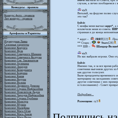
fedvit
выгнали из Совета, при э
слухам, а лично пообщаемся с
Конкурсы - правила
ry3
:
Виталий, на форуме полно слух
Конкурс фото - правила
это так?
Лит конкурс - правила
fedvit
:
C конфы меня выгнал
жррт
*, а
исключили меня из совета.
ШВ
странная и до конца непонятная
Артефакты и Раритеты
* жррт –
JRRT
[22]
.
При
Изумрудная Лавка
** Старк –
Starc
[28]
.
Сезонные раритеты
*** ШВ –
Шандор-Волше
Комплект Конунга
Комплект Ярла
ry3
:
Комплект Северного Шамана
Но вас выбрали игроки. Они отд
Комплект Северного Колдуна
Комплект Сев. Заклинателя
fedvit
:
Комплект Арлекина
Именно так, и за все время раб
Комплект Лицедея
советники выгоняли других из С
Комплект Комедианта
как другие голосуют.
Комплект Боярина
Были прецеденты временного ис
Комплект Князя
матерщину на заседаниях совета
Комплект Ведуна
другие советники с них пример
Комплект Волхва
в голосованиях) - Совет превр
Комплект Ледяного Демона
Комплект Стража Нифльхейма
Комплект Повелителя Льдов
Подробнее...
Комплект Чародея Нифльхейма
Комплект Стража Гробниц
Размещено
: ry3
Комплект Монстра
Комплект Мумии
Комплект Малефика
Комплект Мага Огня
Подпишись на
Комплект Мага Земли
Комплект Мага Воды