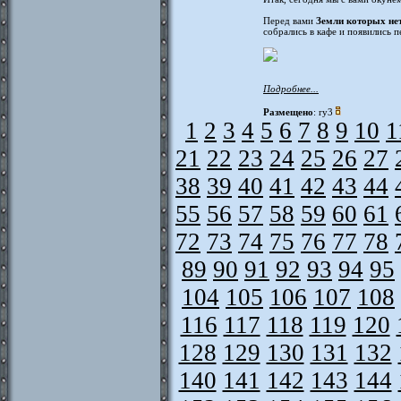
Перед вами
Земли которых не
собрались в кафе и появились п
Подробнее...
Размещено
: ry3
1
2
3
4
5
6
7
8
9
10
1
21
22
23
24
25
26
27
38
39
40
41
42
43
44
55
56
57
58
59
60
61
72
73
74
75
76
77
78
89
90
91
92
93
94
95
104
105
106
107
108
116
117
118
119
120
128
129
130
131
132
140
141
142
143
144