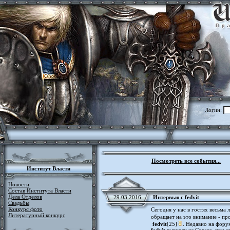
Логин:
Посмотреть все события...
Институт Власти
Новости
Состав Института Власти
Дела Отделов
29.03.2016
Интервью с fedvit
Свадьбы
Конкурс фото
Сегодня у нас в гостях весьма 
Литературный конкурс
обращает на это внимание - пр
fedvit
[25]
. Недавно на фору