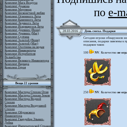
Комплект Мага Воздуха
Комплект Дракона
по
e-m
Комплект Мертвеца
Комплект Бесконечной любви
Комплект Огненного Лича
Комплект Каменного Лича
Комплект Ледяного Лича
Комплект Искрящегося Лича
Комплект Древних (Воин)
28.03.2016
День смеха. Подарки
Комплект Древних (Маг)
Комплект Султана
Сегодня игроки обнаружили но
Комплект Золотой (Воин)
описания, подарки завезены к
Комплект Золотой (Маг)
подарков таков:
Комплект Охотника на ведьм
Комплект Инквизитора
100
NV
. Количество
не огр
Комплект Истребителя
Волшебства
Комплект Великого Инквизитора
Комплект Варвара
Комплект Героя
Вещи 22 уровня
Комплект Мастера Стихии Огня
250
NV
. Количество
не огр
Комплект Мастера Стихии Земли
Комплект Мастера Водной
Стихии
Комплект Мастера Воздушной
Стихии
Комплект Ойдомского
Инквизитора
Комплект Гвардейца Эльмах-
Дейна
Комплект Императорской Стражи