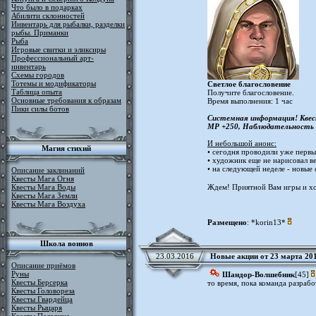
Что было в подарках
Абилити склонностей
Инвентарь для рыбалки, разделки
рыбы. Приманки
Рыба
Игровые свитки и эликсиры
Профессиональный арт-
инвентарь
Схемы городов
Тотемы и модификаторы
Светлое благословение
Таблица опыта
Получите благословение.
Основные требования к образам
Время выполнения: 1 час
Пики силы ботов
Системная информация! Квест
MP +250, Наблюдательность +
И небольшой анонс:
Магия стихий
• сегодня проводили уже перв
• художник еще не нарисовал в
• на следующей неделе - новые
Описание заклинаний
Квесты Мага Огня
Квесты Мага Воды
Ждем! Приятной Вам игры и х
Квесты Мага Земли
Квесты Мага Воздуха
Размещено
: *korin13*
Школа воинов
23.03.2016
Новые акции от 23 марта 20
Описание приёмов
Руны
Шандор-Волшебник
[45]
Квесты Берсерка
то время, пока команда разраб
Квесты Головореза
Квесты Гвардейца
Квесты Рыцаря