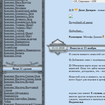
+10, Странник +100
Комплект Мага Воздуха
Комплект Дракона
Комплект Мертвеца
2)
В
Доме Дилеров
- новые
Комплект Бесконечной любви
Комплект Огненного Лича
Комплект Каменного Лича
Комплект Ледяного Лича
Комплект Искрящегося Лича
Подробней об акции
Комплект Древних (Воин)
Комплект Древних (Маг)
Комплект Султана
Подробнее...
Комплект Золотой (Воин)
Комплект Золотой (Маг)
Размещено
: Митифа Данами
Комплект Охотника на ведьм
Комплект Инквизитора
Комплект Истребителя
Волшебства
15.11.2018
Новости от 15 ноября.
Комплект Великого Инквизитора
Комплект Варвара
И совсем немного новостей се
Комплект Героя
1)
Добавлено окно с подтвержд
2)
Обновлена карта игры: на к
мавзолей. Пока что зайти можно
Вещи 22 уровня
возможно, догадались, это - но
Комплект Мастера Стихии Огня
Новостей хоть и немного, но п
Комплект Мастера Стихии Земли
всего будут для игроков в арт
Комплект Мастера Водной
Стихии
Комплект Мастера Воздушной
Стихии
Комплект Ойдомского
игроки уже имеют
X ступень
д
Инквизитора
многие другие вопросы всем н
Комплект Гвардейца Эльмах-
следить, надеяться и пытаться 
Дейна
Подземелья
.
Комплект Императорской Стражи