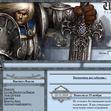
Логин:
Посмотреть все события...
Институт Власти
Новости
Состав Института Власти
Дела Отделов
19.11.2018
Новости от 19 ноября.
Свадьбы
Конкурс фото
Не остались без внимания жало
Литературный конкурс
подземельях. И как утверждае
получении опыта исправлена.