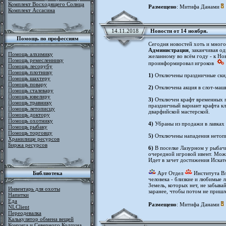
Комплект Восходящего Солнца
Размещено
: Митифа Данами
Комплект Ассасина
14.11.2018
Новости от 14 ноября.
Помощь по профессиям
Сегодня новостей хоть и много,
Администрация
, заканчивая о
Помощь алхимику
желанному во всём году - к Н
Помощь ремесленнику
проинформировал игроков
Помощь лесорубу
Помощь плотнику
1)
Отключены праздничные скид
Помощь шахтеру
Помощь повару
2)
Отключена акция в слот-маш
Помощь сталевару
Помощь ювелиру
3)
Отключен крафт временных пр
Помощь травнику
праздничный вариант крафта кл
Помощь летописцу
дварфийской мастерской.
Помощь доктору
Помощь охотнику
4)
Убраны из продажи в лавках
Помощь рыбаку
Помощь торговцу
5)
Отключены нападения нетопы
Хранилище ресурсов
Биржа ресурсов
6)
В поселке Лазурном у рыбач
очередной игровой ивент. Мож
Идет в зачет достижения Искат
Библиотека
Арт Отдел
Института Вл
человека - близкие и любимые 
Земель, которых нет, не забыва
Инвентарь для охоты
заранее, чтобы потом не пришл
Напитки
Еда
Размещено
: Митифа Данами
NLClient
Переодевалка
Калькулятор обмена вещей
Конунга и Северного Колдуна