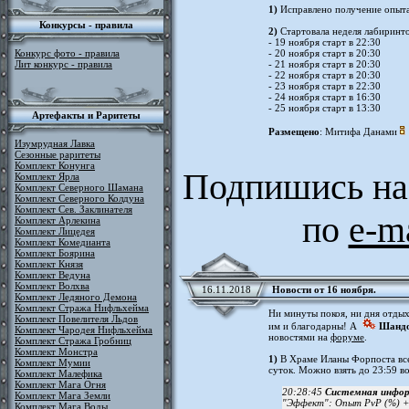
1)
Исправлено получение опыта 
Конкурсы - правила
2)
Стартовала неделя лабиринто
- 19 ноября старт в 22:30
Конкурс фото - правила
- 20 ноября старт в 20:30
Лит конкурс - правила
- 21 ноября старт в 20:30
- 22 ноября старт в 20:30
- 23 ноября старт в 22:30
- 24 ноября старт в 16:30
- 25 ноября старт в 13:30
Артефакты и Раритеты
Размещено
: Митифа Данами
Изумрудная Лавка
Сезонные раритеты
Комплект Конунга
Подпишись на
Комплект Ярла
Комплект Северного Шамана
Комплект Северного Колдуна
Комплект Сев. Заклинателя
по
e-m
Комплект Арлекина
Комплект Лицедея
Комплект Комедианта
Комплект Боярина
Комплект Князя
Комплект Ведуна
Комплект Волхва
16.11.2018
Новости от 16 ноября.
Комплект Ледяного Демона
Комплект Стража Нифльхейма
Ни минуты покоя, ни дня отдых
Комплект Повелителя Льдов
им и благодарны! А
Шандо
Комплект Чародея Нифльхейма
новостями на
форуме
.
Комплект Стража Гробниц
Комплект Монстра
1)
В Храме Иланы Форпоста все
Комплект Мумии
суток. Можно взять до 23:59 во
Комплект Малефика
Комплект Мага Огня
20:28:45
Системная инфор
Комплект Мага Земли
"Эффект": Опыт PvP (%) +
Комплект Мага Воды