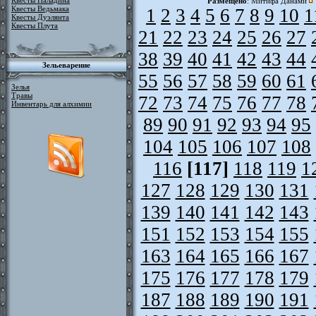
Квесты Паладина
Размещено
: Митифа Данами
Квесты Ведьмака
1
2
3
4
5
6
7
8
9
10
1
Квесты Дуэлянта
Квесты Плута
21
22
23
24
25
26
27
38
39
40
41
42
43
44
Зельеварение
55
56
57
58
59
60
61
Зелья
Травы
72
73
74
75
76
77
78
Инвентарь для алхимии
89
90
91
92
93
94
95
104
105
106
107
108
116
[117]
118
119
1
127
128
129
130
131
139
140
141
142
143
151
152
153
154
155
163
164
165
166
167
175
176
177
178
179
187
188
189
190
191