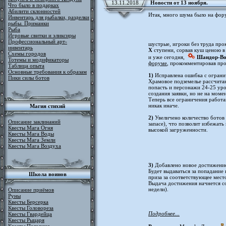
13.11.2018
Новости от 13 ноября.
Что было в подарках
Абилити склонностей
Итак, много шума было на фор
Инвентарь для рыбалки, разделки
рыбы. Приманки
Рыба
Игровые свитки и эликсиры
Профессиональный арт-
шустрые, игроки без труда пр
инвентарь
X
ступени, сорвав куш ценою 
Схемы городов
и уже сегодня,
Шандор-Во
Тотемы и модификаторы
форуме
, прокомментировав про
Таблица опыта
Основные требования к образам
1)
Исправлена ошибка с огранич
Пики силы ботов
Храмовое подземелье рассчита
попасть и персонажи 24-25 уров
создания заявки, но не на моме
Теперь все ограничения работа
никак иначе.
Магия стихий
2)
Увеличено количество ботов в
Описание заклинаний
запасе), что позволит избежать
Квесты Мага Огня
высокой загруженности.
Квесты Мага Воды
Квесты Мага Земли
Квесты Мага Воздуха
3)
Добавлено новое достижение
Будет выдаваться за попадание
Школа воинов
приза за соответствующее место
Выдача достижения начнется со
недели).
Описание приёмов
Руны
Квесты Берсерка
Квесты Головореза
Подробнее...
Квесты Гвардейца
Квесты Рыцаря