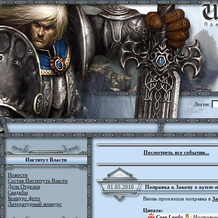
Логин:
Посмотреть все события...
Институт Власти
Новости
Состав Института Власти
Дела Отделов
01.05.2010
Поправка к Закону о купле-
Свадьбы
Конкурс фото
Вновь произошла поправка в
За
Литературный конкурс
Цитата:
Caer Laeda
: Настоящи