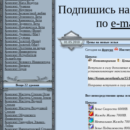
Комплект Мага Воздуха
Подпишись на
Комплект Дракона
Комплект Мертвеца
Комплект Бесконечной любви
Комплект Огненного Лича
по
e-m
Комплект Каменного Лича
Комплект Ледяного Лича
Комплект Искрящегося Лича
Комплект Древних (Воин)
Комплект Древних (Маг)
Комплект Султана
Комплект Золотой (Воин)
01.05.2010
Цены на новые зелья
Комплект Золотой (Маг)
Комплект Охотника на ведьм
Сегодня на
форуме
Инстит
Комплект Инквизитора
Комплект Истребителя
Цитата:
Волшебства
Неповторимая
:
Цены 
Комплект Великого Инквизитора
Комплект Варвара
Вступило в силу дополнение 
Комплект Героя
устанавливающее максимальн
http://forum.neverlands.ru/15/
Вещи 22 уровня
Поправка вступает в силу от
Комплект Мастера Стихии Огня
Вот непосредственно цены зел
Комплект Мастера Стихии Земли
Комплект Мастера Водной
Цитата:
Стихии
Комплект Мастера Воздушной
Зелье Скорости 600НВ.
Стихии
Комплект Ойдомского
Жажда Жизни 700НВ.
Инквизитора
Ментальная Жажда 700
Комплект Гвардейца Эльмах-
Дейна
Зелье Подвижности 800
Комплект Императорской Стражи