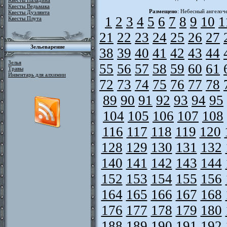
Квесты Паладина
Квесты Ведьмака
Размещено
: Небесный ангелоч
Квесты Дуэлянта
1
2
3
4
5
6
7
8
9
10
1
Квесты Плута
21
22
23
24
25
26
27
Зельеварение
38
39
40
41
42
43
44
Зелья
55
56
57
58
59
60
61
Травы
Инвентарь для алхимии
72
73
74
75
76
77
78
89
90
91
92
93
94
95
104
105
106
107
108
116
117
118
119
120
128
129
130
131
132
140
141
142
143
144
152
153
154
155
156
164
165
166
167
168
176
177
178
179
180
188
189
190
191
192