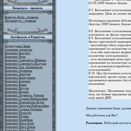
02.09.2009 данного Закона:
Конкурсы - правила
8.5. Бесплатное использовани
запрещено. Цена за глоток на
Конкурс фото - правила
Лит конкурс - правила
Настоящим признать действу
Августа 2008 данного Закона
8.8. Бесплатное использован
алхимиком, на других персон
Артефакты и Раритеты
8.9. Бесплатное использовани
других персонажей запрещено
- нахождения обеих персонаж
Изумрудная Лавка
ограничений по количеству и
Сезонные раритеты
- если оба персонажа являют
Комплект Конунга
количеству использований);
Комплект Ярла
- если наливающий зелья перс
Комплект Северного Шамана
ограничений по количеству и
Комплект Северного Колдуна
- если наливаются нерабочие 
Комплект Сев. Заклинателя
использований).
Комплект Арлекина
8.10. При бесплатном исполь
Комплект Лицедея
персонажей, кроме случав, ука
Комплект Комедианта
применяется наказание для 
Комплект Боярина
заключения.
Комплект Князя
Комплект Ведуна
Примечание. Применение поп
Комплект Волхва
тем, то данные нарушения пр
Комплект Ледяного Демона
виду явной ДВП.
Комплект Стража Нифльхейма
Комплект Повелителя Льдов
Комплект Чародея Нифльхейма
Данные изменения были сделаны
Комплект Стража Гробниц
Комплект Монстра
Мы работаем для Вас!
Комплект Мумии
Комплект Малефика
Размещено
: Небесный ангелоч
Комплект Мага Огня
Комплект Мага Земли
Комплект Мага Воды