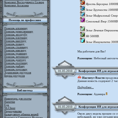
Комплект Восходящего Солнца
Ярость Берсерка 1000Н
Комплект Ассасина
Зелье Хрупкости 1000НВ
Зелье Мифриловый Сте
Помощь по профессиям
Соколиный Взор 1500НВ
Помощь алхимику
Зелье Лечения Отравлен
Помощь ремесленнику
Помощь лесорубу
Яд 500НВ.
Помощь плотнику
Помощь шахтеру
Зелье Иммунитета 300
Помощь повару
Помощь сталевару
Помощь ювелиру
Мы работаем для Вас!
Помощь травнику
Помощь летописцу
Размещено
: Небесный ангелоч
Помощь доктору
Помощь охотнику
Помощь рыбаку
Помощь торговцу
01.05.2010
Конференция ИВ для игроков
Хранилище ресурсов
Биржа ресурсов
Институт Власти
продолжае
Данная новость содержит 2 час
Подробнее...
Библиотека
Размещено
: Адамира
Инвентарь для охоты
Напитки
Еда
01.05.2010
Конференция ИВ для игроков
NLClient
Переодевалка
Около двух недель прошло со 
Калькулятор обмена вещей
небольшой, но уже сегодня мож
Конунга и Северного Колдуна