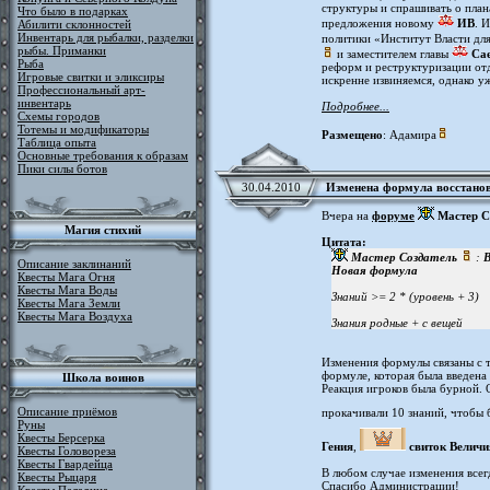
структуры и спрашивать о плана
Что было в подарках
предложения новому
ИВ
. 
Абилити склонностей
Инвентарь для рыбалки, разделки
политики «Институт Власти для
рыбы. Приманки
и заместителем главы
Ca
Рыба
реформ и реструктуризации отд
Игровые свитки и эликсиры
искренне извиняемся, однако у
Профессиональный арт-
инвентарь
Подробнее...
Схемы городов
Тотемы и модификаторы
Размещено
: Адамира
Таблица опыта
Основные требования к образам
Пики силы ботов
30.04.2010
Изменена формула восстано
Вчера на
форуме
Мастер С
Магия стихий
Цитата:
Мастер Создатель
:
В
Описание заклинаний
Новая формула
Квесты Мага Огня
Квесты Мага Воды
Знаний >= 2 * (уровень + 3)
Квесты Мага Земли
Квесты Мага Воздуха
Знания родные + с вещей
Изменения формулы связаны с т
формуле, которая была введена
Школа воинов
Реакция игроков была бурной. 
Описание приёмов
прокачивали 10 знаний, чтобы
Руны
Квесты Берсерка
Гения
,
свиток Величи
Квесты Головореза
Квесты Гвардейца
В любом случае изменения всег
Квесты Рыцаря
Спасибо Администрации!